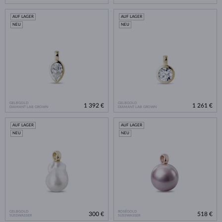
AUF LAGER
AUF LAGER
NEU
NEU
GELBGOLD
GELBGOLD
1 392 €
1 261 €
DIAMANT LAB GROWN
DIAMANT LAB GROWN
AUF LAGER
AUF LAGER
NEU
NEU
GELBGOLD
ROSÉGOLD
300 €
518 €
SÜSSWASSER
SÜSSWASSER