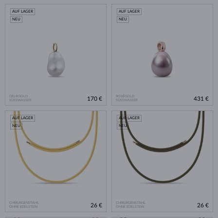
AUF LAGER
AUF LAGER
NEU
NEU
GELBGOLD
ROSÉGOLD
170 €
431 €
SÜSSWASSER
SÜSSWASSER
AUF LAGER
AUF LAGER
NEU
NEU
CHIRURGENSTAHL
CHIRURGENSTAHL
26 €
26 €
OHNE EDELSTEIN
OHNE EDELSTEIN