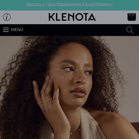
Über uns ->
|
Zum Verlobungsring 7 % auf Eheringe->
MENÜ