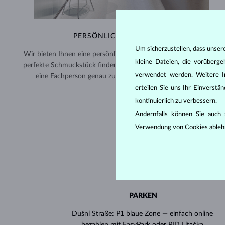
PERSÖNLICHE BERATUNG
Um sicherzustellen, dass unser
Wir bieten Ihnen eine persönliche Einzelberatung, damit Sie das
kleine Dateien, die vorüberg
perfekte Schmuckstück finden. Buchen Sie Ihren Termin – so ist
verwendet werden. Weitere I
eine Fachperson genau zur gewünschten Zeit für Sie da.
erteilen Sie uns Ihr Einverst
kontinuierlich zu verbessern.
Andernfalls können Sie auch s
Verwendung von Cookies ableh
PARKEN
Dušní Straße: P1 blaue Zone — einfach online
bezahlen mit EasyPark oder PID Lítačka.