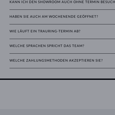
KANN ICH DEN SHOWROOM AUCH OHNE TERMIN BESUC
Im vorderen Bereich des Showrooms finden Sie die
Gem & Pearl B
Ja, wir freuen uns, Sie auch ohne vorherige Reservierung begrüßen 
Showrooms ist für Verlobungs- und Trauringe reserviert – an der
Pr
HABEN SIE AUCH AM WOCHENENDE GEÖFFNET?
Erfrischungen zur Verfügung.
Ja, unser Showroom ist jeden Samstag von 10:00 bis 16:00 Uhr für 
Wenn Sie eine bevorzugte Betreuung zu einer bestimmten Zeit wüns
WIE LÄUFT EIN TRAURING-TERMIN AB?
wir jedoch um vorherige Terminvereinbarung.
Kontaktieren Sie uns, um Ihren Termin zu buchen — wir freuen un
Ihren unverbindlichen Beratungstermin können Sie online, telefonisc
WELCHE SPRACHEN SPRICHT DAS TEAM?
Maß und beantwortet Ihre Fragen. Die Beratung dauert etwa eine 
Unsere Spezialisten sprechen Tschechisch und Englisch – kontaktie
Bevor die Ringe fertiggestellt werden, bieten wir zudem eine Anp
WELCHE ZAHLUNGSMETHODEN AKZEPTIEREN SIE?
unsere Goldschmiede zur Finalisierung.
Wir akzeptieren Kartenzahlung oder Barzahlung in Tschechischen 
Die übliche Zeit vom ersten Besuch bis zur Abholung oder Lieferu