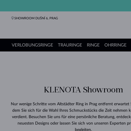
SHOWROOM DUŠNÍ 6, PRAG
VERLOBUNGSRINGE
TRAURINGE
RINGE
OHRRINGE
Verlobungsringe
Trauringe
Ringe
Ohrringe
Ketten
Armbänder
Perlen
Schmuck
Geschenke
KLENOTA Kollektionen
KLENOTA Showroom
Nur wenige Schritte vom Altstädter Ring in Prag entfernt erwartet S
dem Sie sich für die Wahl Ihres Schmuckstücks die Zeit nehmen k
verdient. Besuchen Sie uns für eine persönliche Beratung, entdeck
neuesten Designs oder lassen Sie sich von unseren Experten pro
begleiten.