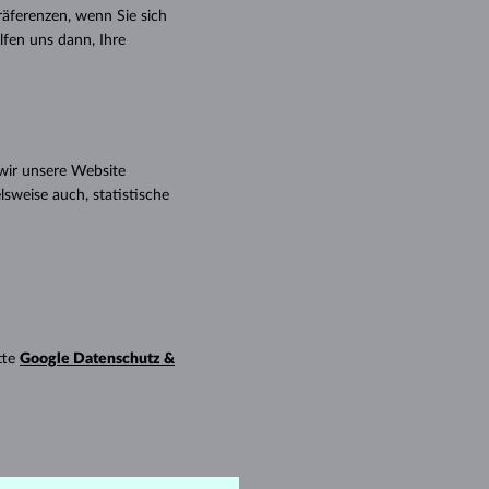
WEISSGOLD
ROSÉGOLD
WEISSGOLD
räferenzen, wenn Sie sich
DURCHSEHEN
fen uns dann, Ihre
wir unsere Website
lsweise auch, statistische
tte
Google Datenschutz &