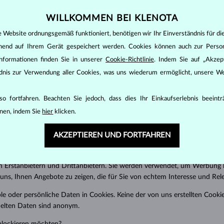
oräre) Session-Cookies, die automatisch gelöscht werden, wenn Sie die 
ookies, die auf Ihrem Gerät gespeichert werden, bis sie gelöscht werden
WILLKOMMEN BEI KLENOTA
uf unserer Website folgende Cookies:
e Website ordnungsgemäß funktioniert, benötigen wir Ihr Einverständnis für di
ehend auf Ihrem Gerät gespeichert werden. Cookies können auch zur Perso
erformance-Cookies
nformationen finden Sie in unserer
Cookie-Richtlinie
. Indem Sie auf „Akzept
ändnis zur Verwendung aller Cookies, was uns wiederum ermöglicht, unsere We
gemäße Funktionieren der Website sowie der Funktionen, die Sie auf de
sie würde unsere Website nicht richtig funktionieren – Sie könnten sich b
o fortfahren. Beachten Sie jedoch, dass dies Ihr Einkaufserlebnis beeint
r Artikel in den Warenkorb legen. Sie ermöglichen Ihnen die Navigation 
nen, indem Sie
hier
klicken.
ionen. Sie werden verwendet, um zu analysieren, wie die Website genutz
 usw.).
AKZEPTIEREN UND FORTFAHREN
s
 Erstanbietern und Drittanbietern. Sie werden verwendet, um Werbung b
 uns, Ihnen Angebote zu zeigen, die für Sie von echtem Interesse und Rel
le oder persönliche Daten in Cookies. Keine der von uns erstellten Cookies
melten Daten sind anonym.