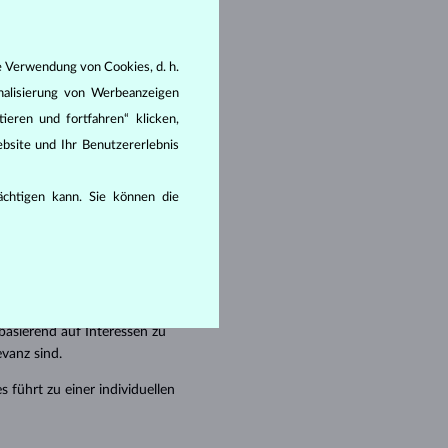
Webseite verlassen. Sie
.
e Verwendung von Cookies, d. h.
nalisierung von Werbeanzeigen
ieren und fortfahren“ klicken,
bsite und Ihr Benutzererlebnis
r Website verwenden
eispielsweise nicht in Ihr
rächtigen kann. Sie können die
auf der Website und die
t wird (Anzahl der Besuche,
asierend auf Interessen zu
evanz sind.
 führt zu einer individuellen