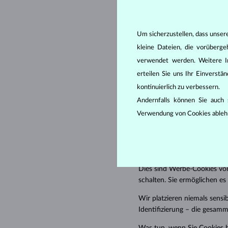
Die Website verwendet (temp
verwendet auch dauerhafte C
Wir verwenden a
Um sicherzustellen, dass unser
kleine Dateien, die vorüberg
Notwendige und P
verwendet werden. Weitere I
erteilen Sie uns Ihr Einverst
Diese sind für das ordnungs
kontinuierlich zu verbessern.
möchten, erforderlich. Ohne 
Andernfalls können Sie auch s
Benutzerkonto einloggen ode
Verwendung von Cookies ableh
Nutzung grundlegender Funkt
Verweildauer auf der Website
Marketing-Cookie
Dies sind Werbe-Cookies von
schalten. Sie ermöglichen es
Wir platzieren niemals sensib
Identifizierung – die gesam