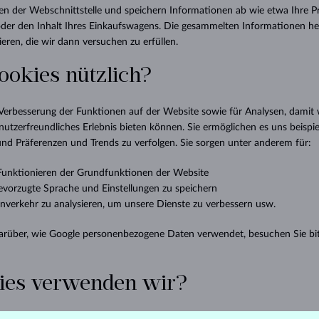
HALO-DESIGN
ORIGINELLE SETS
AMETHYSTE
EINZELOHRRINGE
EDELSTEINE
SÜSSWASSERPERLEN
LÜNETTENFASSUNG
FÜR DIE MUTTER
WEISSGOLD
MORGANITE
TOPASE
RUBINE
GESCHENKIDEEN
en der Webschnittstelle und speichern Informationen ab wie etwa Ihre P
der den Inhalt Ihres Einkaufswagens. Die gesammelten Informationen hel
GELBGOLD
MAGNETISCHE HALSKETTEN
ROSÉGOLD
ieren, die wir dann versuchen zu erfüllen.
ROSÉGOLD
GRAVIERBARER SCHMUCK
ookies nützlich?
LETNÍ VRSTVENÍ
erbesserung der Funktionen auf der Website sowie für Analysen, damit 
utzerfreundliches Erlebnis bieten können. Sie ermöglichen es uns beispie
d Präferenzen und Trends zu verfolgen. Sie sorgen unter anderem für:
unktionieren der Grundfunktionen der Website
bevorzugte Sprache und Einstellungen zu speichern
enverkehr zu analysieren, um unsere Dienste zu verbessern usw.
darüber, wie Google personenbezogene Daten verwendet, besuchen Sie bi
ies verwenden wir?