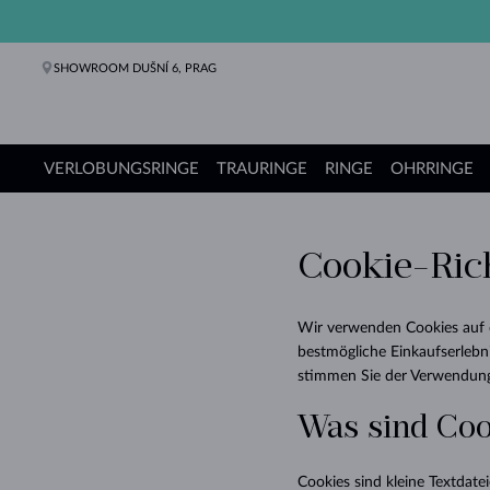
SHOWROOM DUŠNÍ 6, PRAG
VERLOBUNGSRINGE
TRAURINGE
RINGE
OHRRINGE
Verlobungsringe
Trauringe
Ringe
Ohrringe
Ketten
Armbänder
Perlen
Schmuck
Geschenke
KLENOTA Kollektionen
Cookie-Rich
Wir verwenden Cookies auf 
bestmögliche Einkaufserlebni
stimmen Sie der Verwendung
Was sind Co
Cookies sind kleine Textdate