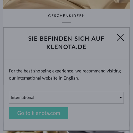
GESCHENKIDEEN
Zehn Geschenkideen für
Weihnachten 2025
SIE BEFINDEN SICH AUF
KLENOTA.DE
LESEN
For the best shopping experience, we recommend visiting
our international website in English.
Go to klenota.com