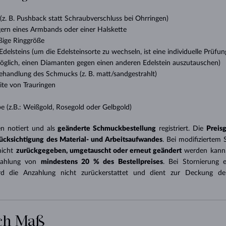
HALO-DESIGN
ORIGINELLE SETS
AMETHYSTE
EINZELOHRRINGE
EDELSTEINE
SÜSSWASSERPERLEN
LÜNETTENFASSUNG
FÜR DIE MUTTER
WEISSGOLD
MORGANITE
TOPASE
RUBINE
GESCHENKIDEEN
 (z. B. Pushback statt Schraubverschluss bei Ohrringen)
GELBGOLD
MAGNETISCHE HALSKETTEN
ROSÉGOLD
gern eines Armbands oder einer Halskette
ROSÉGOLD
GRAVIERBARER SCHMUCK
ßige Ringgröße
delsteins (um die Edelsteinsorte zu wechseln, ist eine individuelle Prüfung 
LETNÍ VRSTVENÍ
öglich, einen Diamanten gegen einen anderen Edelstein auszutauschen)
ehandlung des Schmucks (z. B. matt/sandgestrahlt)
te von Trauringen
e (z.B.: Weißgold, Rosegold oder Gelbgold)
n notiert und als
geänderte Schmuckbestellung
registriert. Die
Preis
ücksichtigung des Material- und Arbeitsaufwandes
. Bei modifiziertem
nicht
zurückgegeben, umgetauscht oder erneut geändert
werden kann.
szahlung von
mindestens 20 % des Bestellpreises
. Bei Stornierung e
wird die Anzahlung nicht zurückerstattet und dient zur Deckung d
ch Maß