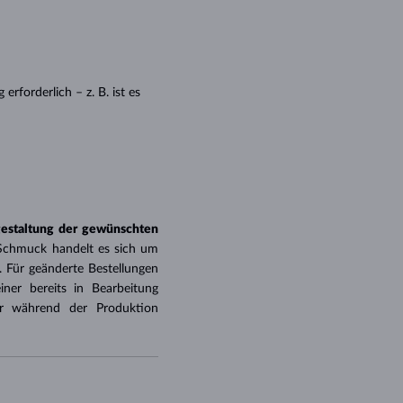
WEISSGOLD
ROSÉGOLD
WEISSGOLD
DURCHSEHEN
erforderlich – z. B. ist es
gestaltung der gewünschten
 Schmuck handelt es sich um
 Für geänderte Bestellungen
iner bereits in Bearbeitung
er während der Produktion