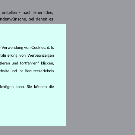
rstellen - nach einer Idee,
ndenwünsche, bei denen es
3D-Software zu erstellen und
unden herstellen zu lassen.
gn bis hin zu Produkt
ion und
e Verwendung von Cookies, d. h.
nalisierung von Werbeanzeigen
zigartigen Schmuckstück muss
erstellung - Funktionalität,
ieren und fortfahren“ klicken,
d technisch anspruchsvoller
bsite und Ihr Benutzererlebnis
ice gelegt wird.
rächtigen kann. Sie können die
er Facettierung.
ndet)