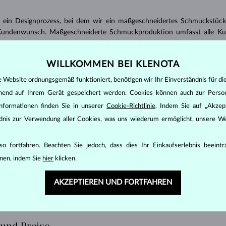
 ein Designprozess, bei dem wir ein maßgeschneidertes Schmuckstück e
Kundenwunsch. Maßgeschneiderte Schmuckproduktion umfasst alle Ku
odell des Schmuckstücks zu erstellen – das heißt, ein Design in einer 
dig von Hand ein einzigartiges Schmuckstück nach den Wünschen des K
WILLKOMMEN BEI KLENOTA
ess, an dem alle unsere Teams beteiligt sind, vom Verkauf über das Desi
e Website ordnungsgemäß funktioniert, benötigen wir Ihr Einverständnis für di
ehend auf Ihrem Gerät gespeichert werden. Cookies können auch zur Perso
mucks achten wir auf die kleinsten Details. Bei einem brandneuen, ein
heinungsbild berücksichtigt werden, sondern auch die Parameter seiner H
nformationen finden Sie in unserer
Cookie-Richtlinie
. Indem Sie auf „Akzept
smöglichkeiten sowie die Langlebigkeit. Es ist ein zeitaufwändiger un
ändnis zur Verwendung aller Cookies, was uns wiederum ermöglicht, unsere We
ne individuelle Herangehensweise, höchste Qualität und erstklassigen Serv
önnen
o fortfahren. Beachten Sie jedoch, dass dies Ihr Einkaufserlebnis beeint
nen, indem Sie
hier
klicken.
chmuckstück für eine andere Größe oder Art von Stein
chmuckstück mit einer anderen Anzahl von Steinen und einer anderen Art d
AKZEPTIEREN UND FORTFAHREN
ach Vorgabe von Hand fertigen lassen (es wird keine 3D-Software verwe
ch eigenen Vorstellungen in 3D modellieren lassen