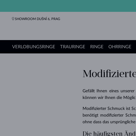
SHOWROOM DUŠNÍ 6, PRAG
VERLOBUNGSRINGE
TRAURINGE
RINGE
OHRRINGE
Verlobungsringe
Trauringe
Ringe
Ohrringe
Ketten
Armbänder
Perlen
Schmuck
Geschenke
KLENOTA Kollektionen
Modifizier
Gefällt Ihnen eines unsere
können wir Ihnen die Möglic
Modifizierter Schmuck ist
benötigt modifizierter Sc
ohne dass das ursprüngliche
Die häufigsten Än