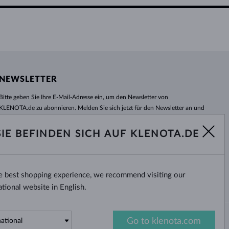
NEWSLETTER
Bitte geben Sie Ihre E-Mail-Adresse ein, um den Newsletter von
KLENOTA.de zu abonnieren. Melden Sie sich jetzt für den Newsletter an und
bleiben Sie auch in Zukunft informiert. So verpassen Sie keine Neuheit und
kein Sonderangebot mehr!
SIE BEFINDEN SICH AUF KLENOTA.DE
ABONNIEREN
he best shopping experience, we recommend visiting our
Ja, ich möchte interessante
Neuigkeiten per E-Mail erhalten.
ational website in English.
Go to klenota.com