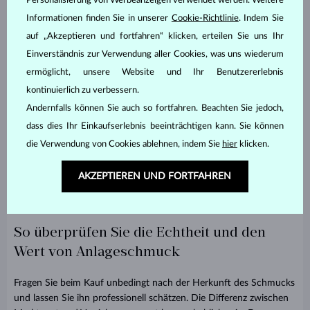
Personalisierung von Werbeanzeigen verwendet werden. Weitere
Vintage-Schmuck als Wertanlage
Informationen finden Sie in unserer
Cookie-Richtlinie
. Indem Sie
auf „Akzeptieren und fortfahren“ klicken, erteilen Sie uns Ihr
Rubine, Saphire und Smaragde finden sich häufig in historischem
Schmuck. Dieser Schmuck wird von Generation zu Generation
Einverständnis zur Verwendung aller Cookies, was uns wiederum
weitergegeben. Alte Schmuckstücke haben einen besonderen
ermöglicht, unsere Website und Ihr Benutzererlebnis
Charme – von Art déco über viktorianische Ringe bis hin zu
kontinuierlich zu verbessern.
ikonischen Stücken des 20. Jahrhunderts. Ihr Wert basiert auf
Andernfalls können Sie auch so fortfahren. Beachten Sie jedoch,
ihrer Seltenheit, ihrem Zustand und einer klar dokumentierten
dass dies Ihr Einkaufserlebnis beeinträchtigen kann. Sie können
Herkunft. Wenn Sie solche Stücke in ausgezeichnetem Zustand
die Verwendung von Cookies ablehnen, indem Sie
hier
klicken.
finden, können sie zu einem wertvollen Sammlerstück werden.
Gleichzeitig können Sie mit dem wachsenden Interesse an
Schmuck mit farbigen Edelsteinen auch Ihren eigenen
AKZEPTIEREN UND FORTFAHREN
Generationenschmuck kreieren, dessen Geschichte mit Ihnen
beginnt.
So überprüfen Sie die Echtheit und den
Wert von Anlageschmuck
Fragen Sie beim Kauf unbedingt nach der Herkunft des Schmucks
und lassen Sie ihn professionell schätzen. Die Differenz zwischen