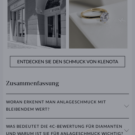
ENTDECKEN SIE DEN SCHMUCK VON KLENOTA
Zusammenfassung
WORAN ERKENNT MAN ANLAGESCHMUCK MIT
BLEIBENDEM WERT?
Anlageschmuck wird mit Präzision aus hochwertigen Materialien
WAS BEDEUTET DIE 4C-BEWERTUNG FÜR DIAMANTEN
gefertigt und verfügt über eine dokumentierte Herkunft. Ein
UND WARUM IST SIE FÜR ANLAGESCHMUCK WICHTIG?
Zertifikat und ein hervorragender Zustand steigern seinen Wert.