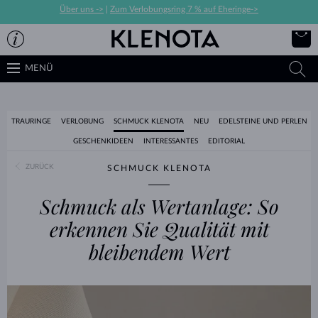
Über uns ->
|
Zum Verlobungsring 7 % auf Eheringe->
MENÜ
TRAURINGE
VERLOBUNG
SCHMUCK KLENOTA
NEU
EDELSTEINE UND PERLEN
GESCHENKIDEEN
INTERESSANTES
EDITORIAL
ZURÜCK
SCHMUCK KLENOTA
Schmuck als Wertanlage: So
erkennen Sie Qualität mit
bleibendem Wert