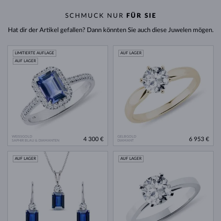
während Direktverkäufe schneller ablaufen.
SCHMUCK NUR
FÜR SIE
Hat dir der Artikel gefallen? Dann könnten Sie auch diese Juwelen mögen.
LIMITIERTE AUFLAGE
AUF LAGER
AUF LAGER
WEISSGOLD
GELBGOLD
4 300 €
6 953 €
SAPHIR BLAU & DIAMANTEN
DIAMANT
AUF LAGER
AUF LAGER