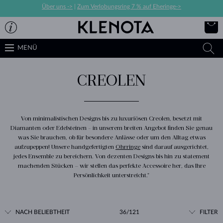
Über uns ->
|
Zum Verlobungsring 7 % auf Eheringe->
MENÜ
CREOLEN
Von minimalistischen Designs bis zu luxuriösen Creolen, besetzt mit
Diamanten oder Edelsteinen - in unserem breiten Angebot finden Sie genau
was Sie brauchen, ob für besondere Anlässe oder um den Alltag etwas
aufzupeppen! Unsere handgefertigten
Ohrringe
sind darauf ausgerichtet,
jedes Ensemble zu bereichern. Von dezenten Designs bis hin zu statement
machenden Stücken – wir stellen das perfekte Accessoire her, das Ihre
Persönlichkeit unterstreicht."
NACH BELIEBTHEIT
36/121
FILTER