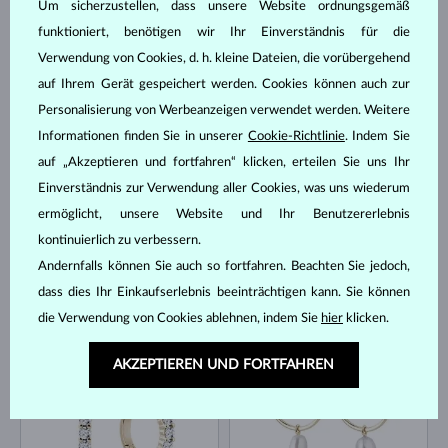
Um sicherzustellen, dass unsere Website ordnungsgemäß
funktioniert, benötigen wir Ihr Einverständnis für die
Verwendung von Cookies, d. h. kleine Dateien, die vorübergehend
auf Ihrem Gerät gespeichert werden. Cookies können auch zur
ROSÉGOLD
GELBGOLD
648 €
692 €
OHNE EDELSTEIN
OHNE EDELSTEIN
Personalisierung von Werbeanzeigen verwendet werden. Weitere
AUF LAGER
AUF LAGER
Informationen finden Sie in unserer
Cookie-Richtlinie
. Indem Sie
auf „Akzeptieren und fortfahren“ klicken, erteilen Sie uns Ihr
Einverständnis zur Verwendung aller Cookies, was uns wiederum
ermöglicht, unsere Website und Ihr Benutzererlebnis
kontinuierlich zu verbessern.
Andernfalls können Sie auch so fortfahren. Beachten Sie jedoch,
dass dies Ihr Einkaufserlebnis beeinträchtigen kann. Sie können
ROSÉGOLD
ROSÉGOLD
387 €
779 €
OHNE EDELSTEIN
OHNE EDELSTEIN
die Verwendung von Cookies ablehnen, indem Sie
hier
klicken.
AUF LAGER
AUF LAGER
AKZEPTIEREN UND FORTFAHREN