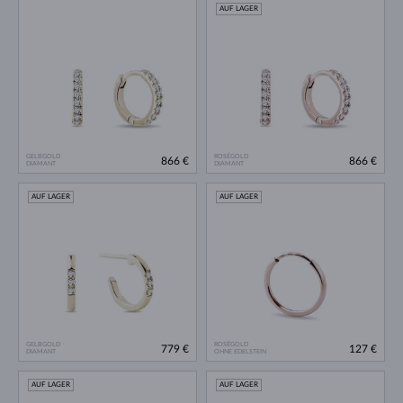
AUF LAGER
GELBGOLD
ROSÉGOLD
866 €
866 €
DIAMANT
DIAMANT
AUF LAGER
AUF LAGER
GELBGOLD
ROSÉGOLD
779 €
127 €
DIAMANT
OHNE EDELSTEIN
AUF LAGER
AUF LAGER