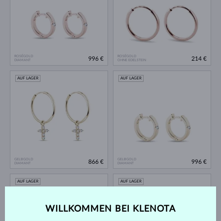
ROSÉGOLD
ROSÉGOLD
996 €
214 €
DIAMANT
OHNE EDELSTEIN
AUF LAGER
AUF LAGER
GELBGOLD
GELBGOLD
866 €
996 €
DIAMANT
DIAMANT
AUF LAGER
AUF LAGER
WILLKOMMEN BEI KLENOTA