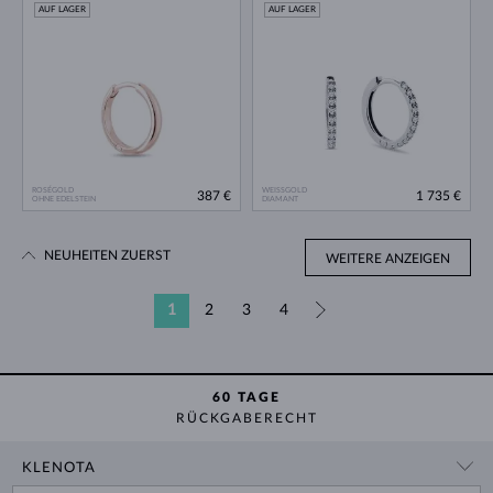
AUF LAGER
AUF LAGER
ROSÉGOLD
WEISSGOLD
387 €
1 735 €
OHNE EDELSTEIN
DIAMANT
NEUHEITEN ZUERST
WEITERE ANZEIGEN
1
2
3
4
»
60 TAGE
RÜCKGABERECHT
KLENOTA