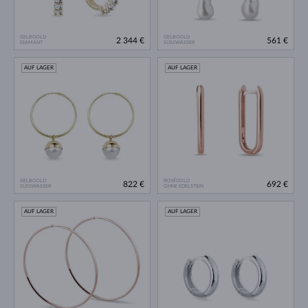
GELBGOLD
GELBGOLD
2 344 €
561 €
DIAMANT
SÜSSWASSER
AUF LAGER
AUF LAGER
GELBGOLD
ROSÉGOLD
822 €
692 €
SÜSSWASSER
OHNE EDELSTEIN
AUF LAGER
AUF LAGER