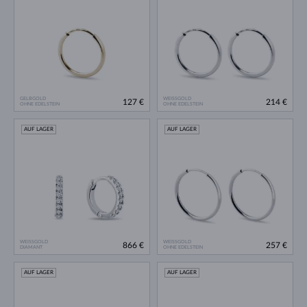
GELBGOLD
WEISSGOLD
127 €
214 €
OHNE EDELSTEIN
OHNE EDELSTEIN
AUF LAGER
AUF LAGER
WEISSGOLD
WEISSGOLD
866 €
257 €
DIAMANT
OHNE EDELSTEIN
AUF LAGER
AUF LAGER