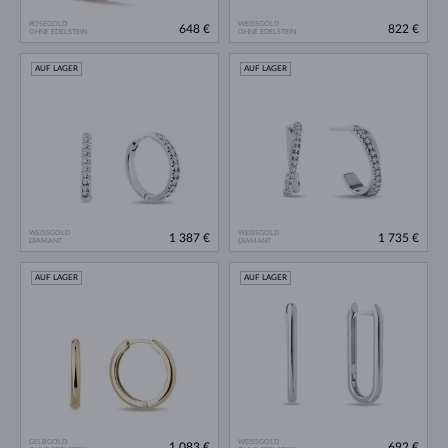
ROSÉGOLD
WEISSGOLD
648 €
822 €
OHNE EDELSTEIN
OHNE EDELSTEIN
AUF LAGER
AUF LAGER
WEISSGOLD
WEISSGOLD
1 387 €
1 735 €
DIAMANT
DIAMANT
AUF LAGER
AUF LAGER
GELBGOLD
WEISSGOLD
1 083 €
692 €