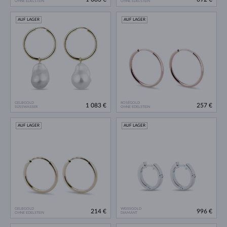
OHNE EDELSTEIN
OHNE EDELSTEIN
AUF LAGER
AUF LAGER
GELBGOLD
ROSÉGOLD
1 083 €
257 €
SÜSSWASSER
OHNE EDELSTEIN
AUF LAGER
AUF LAGER
GELBGOLD
WEISSGOLD
214 €
996 €
OHNE EDELSTEIN
DIAMANT