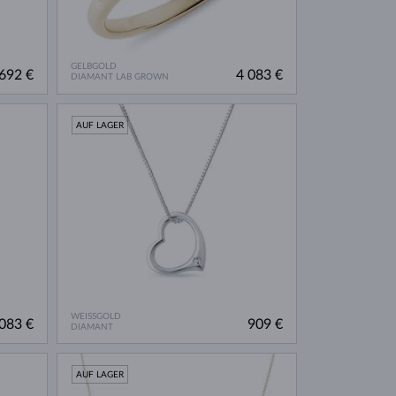
GELBGOLD
692 €
4 083 €
DIAMANT LAB GROWN
AUF LAGER
WEISSGOLD
083 €
909 €
DIAMANT
AUF LAGER