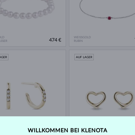
OLD
WEISSGOLD
474 €
SSER
RUBIN
AGER
AUF LAGER
OLD
GELBGOLD
779 €
NT
OHNE EDELSTEIN
WILLKOMMEN BEI KLENOTA