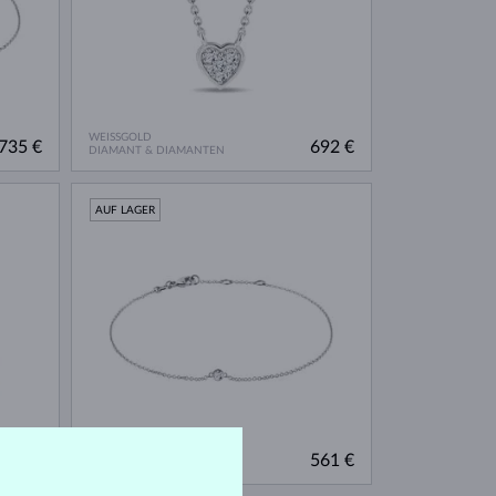
WEISSGOLD
735 €
692 €
DIAMANT & DIAMANTEN
AUF LAGER
WEISSGOLD
431 €
561 €
DIAMANT