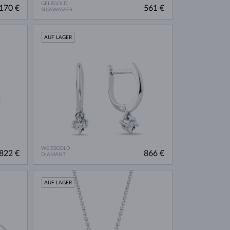
GELBGOLD
170 €
561 €
SÜSSWASSER
AUF LAGER
WEISSGOLD
822 €
866 €
DIAMANT
AUF LAGER