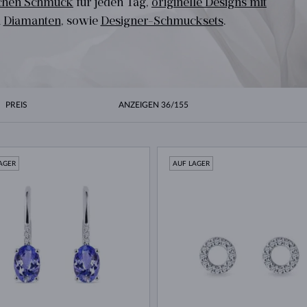
schen Schmuck
für jeden Tag,
originelle Designs mit
HALO-DESIGN
ORIGINELLE SETS
AMETHYSTE
EINZELOHRRINGE
EDELSTEINE
SÜSSWASSERPERLEN
LÜNETTENFASSUNG
FÜR DIE MUTTER
WEISSGOLD
MORGANITE
TOPASE
RUBINE
GESCHENKIDEEN
n
Diamanten
, sowie
Designer-Schmucksets
.
GELBGOLD
MAGNETISCHE HALSKETTEN
ROSÉGOLD
ROSÉGOLD
GRAVIERBARER SCHMUCK
LETNÍ VRSTVENÍ
PREIS
ANZEIGEN
36/155
AGER
AUF LAGER