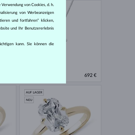
e Verwendung von Cookies, d. h.
AUF LAGER
nalisierung von Werbeanzeigen
ieren und fortfahren“ klicken,
bsite und Ihr Benutzererlebnis
rächtigen kann. Sie können die
WEISSGOLD
170 €
692 €
SAPHIR BLAU
AUF LAGER
NEU