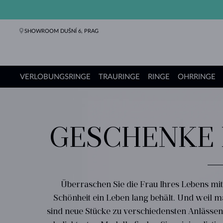
SHOWROOM DUŠNÍ 6, PRAG
VERLOBUNGSRINGE
TRAURINGE
RINGE
OHRRINGE
Verlobungsringe
Trauringe
Ringe
Ohrringe
Ketten
Armbänder
Perlen
Schmuck
Geschenke
KLENOTA Kollektionen
GESCHENKE 
Überraschen Sie die Frau Ihres Lebens mi
Schönheit ein Leben lang behält. Und weil
sind neue Stücke zu verschiedensten Anlässe