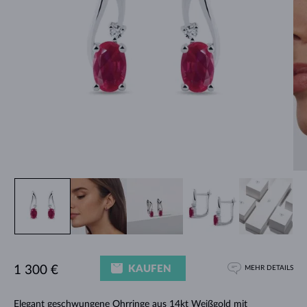
KAUFEN
1 300 €
MEHR DETAILS
Elegant geschwungene
Ohrringe
aus 14kt Weißgold mit