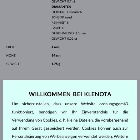
GEWICHT
0.7 ct
DIAMANTEN
HERKUNFT
natürlich
SCHLIFF
rund
REINHEIT
SI
FARBE
G
DURCHMESSER
1.3 mm
GEWICHT
0.02 ct
BREITE
4 mm
HÖHE
14 mm
GEWICHT
1.75 g
SCHMUCK AUS DEM
KLENOTA ATELIER
WILLKOMMEN BEI KLENOTA
Um sicherzustellen, dass unsere Website ordnungsgemäß
funktioniert, benötigen wir Ihr Einverständnis für die
Verwendung von Cookies, d. h. kleine Dateien, die vorübergehend
auf Ihrem Gerät gespeichert werden. Cookies können auch zur
Personalisierung von Werbeanzeigen verwendet werden. Weitere