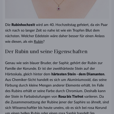
Die
Rubinhochzeit
wird am 40. Hochzeitstag gefeiert, da ein Paar
sich nach so langer Zeit so nahe ist wie ein Tropfen Blut dem
nächsten. Welcher Edelstein wäre daher besser für einen Anlass
wie diesen, als ein
Rubin
?
Der Rubin und seine Eigenschaften
Genau wie sein blauer Bruder, der Saphir, gehört der Rubin zur
Familie der Korunde. Er ist der zweithärteste Stein auf der
Härteskala, gleich hinter dem
härtesten Stein - dem Diamanten
.
Aus Chemiker-Sicht handelt es sich um Aluminiumoxid, das seine
Färbung durch kleine Mengen anderer Elemente erhält. Im Falle
des Rubins erhält er seine Farbe durch Chromium. Deshalb kann
der Stein in Farbabstufungen von
Rosa bis Tiefrot
variieren. Da
die Zusammensetzung der Rubine jener der Saphire so ähnelt, sind
sich Wissenschaftler bis heute uneins, ob es sich bei rosa Korund
um einen hellen Rubin oder einen rosa Saphir handelt (i
m