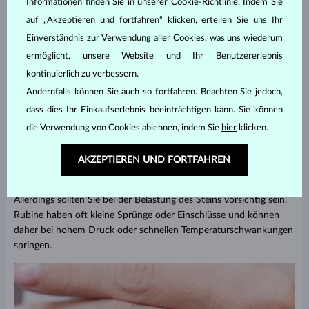
Informationen finden Sie in unserer
Cookie-Richtlinie
. Indem Sie
auf „Akzeptieren und fortfahren“ klicken, erteilen Sie uns Ihr
Einverständnis zur Verwendung aller Cookies, was uns wiederum
“Himbeerrubine”, also Rubine mit einem leichten Rosa-Stich,
ermöglicht, unsere Website und Ihr Benutzererlebnis
wirken frisch und fröhlich. Gerne werden diese Steine als
kontinuierlich zu verbessern.
Halskette
oder
Ring
für jüngere Damen ausgesucht.
Schmuck mit
Andernfalls können Sie auch so fortfahren. Beachten Sie jedoch,
rosa Rubinen
sind auch ein wunderbares und symbolb Geschenk
dass dies Ihr Einkaufserlebnis beeinträchtigen kann. Sie können
für ein neugeborenes Mädchen.
die Verwendung von Cookies ablehnen, indem Sie
hier
klicken.
Was spricht für Rubinschmuck?
AKZEPTIEREN UND FORTFAHREN
Ein unbestreitbarer Vorteil des Rubins ist, dass er
nie seinen Glanz
verliert
. Selbst Schwimmen im Meer kann ihm nichts anhaben.
Allerdings sollten Sie bei der Belastung des Steins vorsichtig sein.
Rubine haben oft kleine Sprünge oder Einschlüsse und können
daher bei hohem Druck oder schnellen Temperaturschwankungen
springen.