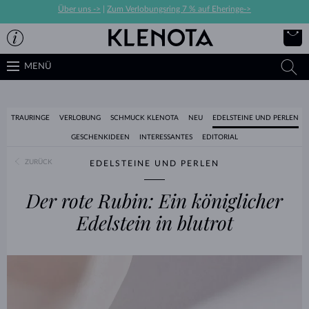
Über uns ->
|
Zum Verlobungsring 7 % auf Eheringe->
MENÜ
TRAURINGE
VERLOBUNG
SCHMUCK KLENOTA
NEU
EDELSTEINE UND PERLEN
GESCHENKIDEEN
INTERESSANTES
EDITORIAL
ZURÜCK
EDELSTEINE UND PERLEN
Der rote Rubin: Ein königlicher
Edelstein in blutrot