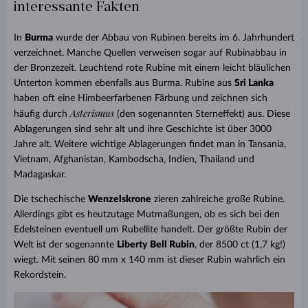
interessante Fakten
In
Burma
wurde der Abbau von Rubinen bereits im 6. Jahrhundert
verzeichnet. Manche Quellen verweisen sogar auf Rubinabbau in
der Bronzezeit. Leuchtend rote Rubine mit einem leicht bläulichen
Unterton kommen ebenfalls aus Burma. Rubine aus
Sri Lanka
haben oft eine Himbeerfarbenen Färbung und zeichnen sich
Asterismus
häufig durch
(den sogenannten Sterneffekt) aus. Diese
Ablagerungen sind sehr alt und ihre Geschichte ist über 3000
Jahre alt. Weitere wichtige Ablagerungen findet man in Tansania,
Vietnam, Afghanistan, Kambodscha, Indien, Thailand und
Madagaskar.
Die tschechische
Wenzelskrone
zieren zahlreiche große Rubine.
Allerdings gibt es heutzutage Mutmaßungen, ob es sich bei den
Edelsteinen eventuell um Rubellite handelt. Der größte Rubin der
Welt ist der sogenannte
Liberty Bell Rubin
, der 8500 ct (1,7 kg!)
wiegt. Mit seinen 80 mm x 140 mm ist dieser Rubin wahrlich ein
Rekordstein.