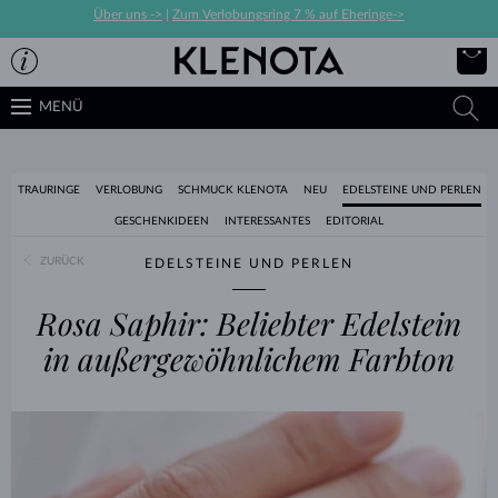
Über uns ->
|
Zum Verlobungsring 7 % auf Eheringe->
MENÜ
TRAURINGE
VERLOBUNG
SCHMUCK KLENOTA
NEU
EDELSTEINE UND PERLEN
GESCHENKIDEEN
INTERESSANTES
EDITORIAL
ZURÜCK
EDELSTEINE UND PERLEN
Rosa Saphir: Beliebter Edelstein
in außergewöhnlichem Farbton