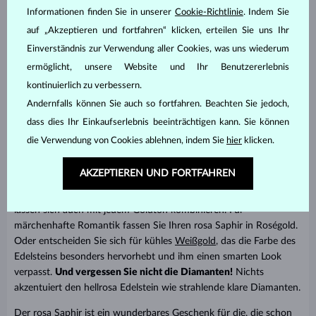
Informationen finden Sie in unserer
Cookie-Richtlinie
. Indem Sie
Wie man rosa Saphire trägt und warum Sie
auf „Akzeptieren und fortfahren“ klicken, erteilen Sie uns Ihr
es tun sollten
Einverständnis zur Verwendung aller Cookies, was uns wiederum
ermöglicht, unsere Website und Ihr Benutzererlebnis
Der rosa Edelstein vereint all die
Eleganz, Zartheit und Schönheit
,
kontinuierlich zu verbessern.
die man sich von einem edlen Schmuckstück erhoffen kann. Ihre
Andernfalls können Sie auch so fortfahren. Beachten Sie jedoch,
Feinheit und romantische Ausstrahlung machen den rosa Saphir
zu einer immer beliebteren Wahl bei
Verlobungsringen
, sowie
dass dies Ihr Einkaufserlebnis beeinträchtigen kann. Sie können
Geschenken
zu allen möglichen Anlässen.
die Verwendung von Cookies ablehnen, indem Sie
hier
klicken.
Mit rosa Saphiren kann man nichts falsch machen - sie
passen zu
AKZEPTIEREN UND FORTFAHREN
jedem Hautton
und dank ihrer weniger satten Farbe
passen sie
auch zu jedem Outfit
in Ihrem Kleiderschrank. Rosa Saphire
lassen sich auch mit jedem Goldton kombinieren. Für
märchenhafte Romantik fassen Sie Ihren rosa Saphir in Roségold.
Oder entscheiden Sie sich für kühles
Weißgold
, das die Farbe des
Edelsteins besonders hervorhebt und ihm einen smarten Look
verpasst.
Und vergessen Sie nicht die Diamanten!
Nichts
akzentuiert den hellrosa Edelstein wie strahlende klare Diamanten.
Der rosa Saphir ist ein wunderbares Geschenk für die, die schon