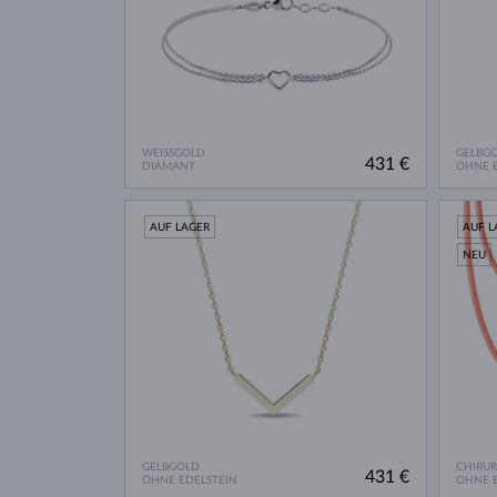
WEISSGOLD
GELBG
431 €
DIAMANT
OHNE E
AUF LAGER
AUF L
NEU
GELBGOLD
CHIRU
431 €
OHNE EDELSTEIN
OHNE E