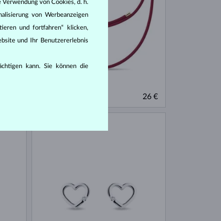
e Verwendung von Cookies, d. h.
nalisierung von Werbeanzeigen
ieren und fortfahren“ klicken,
bsite und Ihr Benutzererlebnis
rächtigen kann. Sie können die
CHIRURGENSTAHL
300 €
26 €
OHNE EDELSTEIN
AUF LAGER