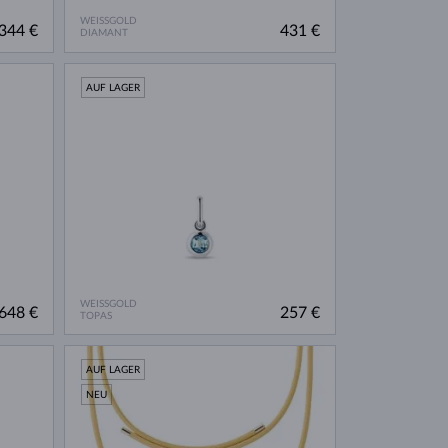
WEISSGOLD
344 €
431 €
DIAMANT
AUF LAGER
WEISSGOLD
648 €
257 €
TOPAS
AUF LAGER
NEU