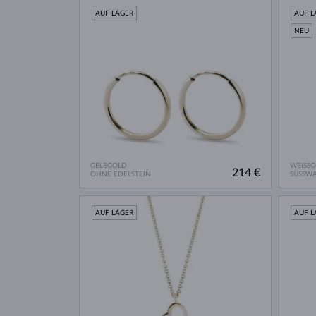
AUF LAGER
AUF L
NEU
GELBGOLD
WEISS
214 €
OHNE EDELSTEIN
SÜSSWA
AUF LAGER
AUF L