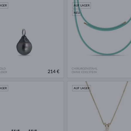
AGER
AUF LAGER
NEU
GOLD
CHIRURGENSTAHL
214 €
SSER
OHNE EDELSTEIN
AGER
AUF LAGER