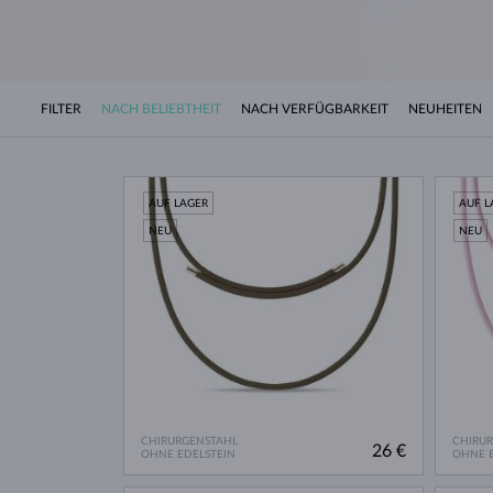
FILTER
NACH BELIEBTHEIT
NACH VERFÜGBARKEIT
NEUHEITEN
AUF LAGER
AUF L
NEU
NEU
CHIRURGENSTAHL
CHIRU
26 €
OHNE EDELSTEIN
OHNE E