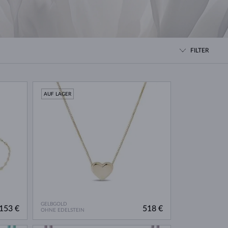
WEISSGOLD
ROSÉGOLD
WEISSGOLD
DURCHSEHEN
FILTER
AUF LAGER
GELBGOLD
153 €
518 €
OHNE EDELSTEIN