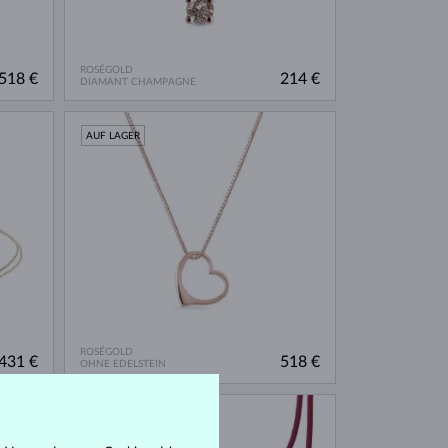
ROSÉGOLD
518 €
214 €
DIAMANT CHAMPAGNE
AUF LAGER
ROSÉGOLD
431 €
518 €
OHNE EDELSTEIN
AUF LAGER
NEU