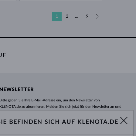
1
2
…
9
»
UF
NEWSLETTER
Bitte geben Sie Ihre E-Mail-Adresse ein, um den Newsletter von
KLENOTA.de zu abonnieren. Melden Sie sich jetzt für den Newsletter an und
bleiben Sie auch in Zukunft informiert. So verpassen Sie keine Neuheit und
kein Sonderangebot mehr!
SIE BEFINDEN SICH AUF KLENOTA.DE
ABONNIEREN