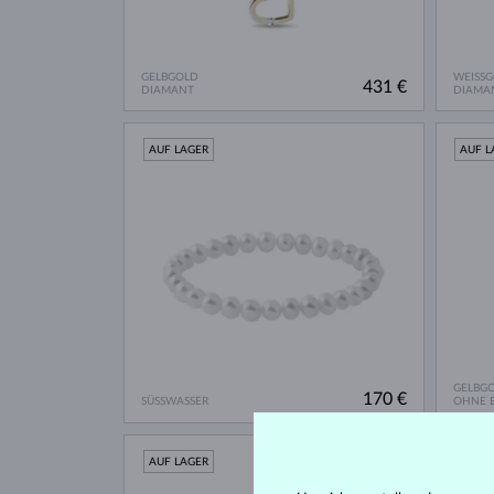
GELBGOLD
WEISS
431 €
DIAMANT
DIAMA
AUF LAGER
AUF L
GELBG
170 €
SÜSSWASSER
OHNE E
AUF LAGER
AUF L