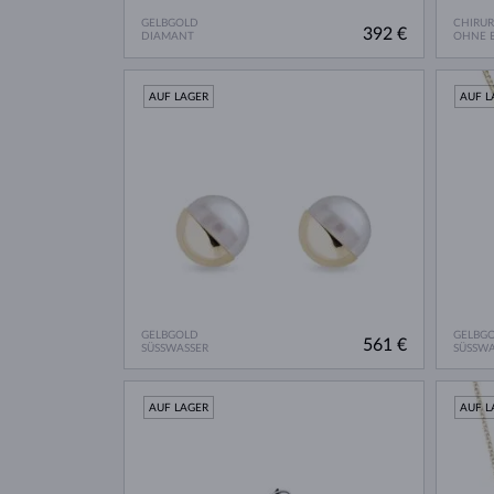
GELBGOLD
CHIRU
392 €
DIAMANT
OHNE E
AUF LAGER
AUF L
GELBGOLD
GELBG
561 €
SÜSSWASSER
SÜSSWA
AUF LAGER
AUF L