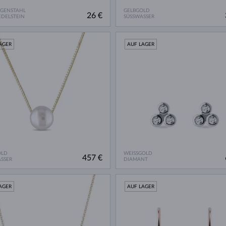
RGENSTAHL
GELBGOLD
26 €
DELSTEIN
SÜSSWASSER
AGER
AUF LAGER
OLD
WEISSGOLD
457 €
SSER
DIAMANT
AGER
AUF LAGER