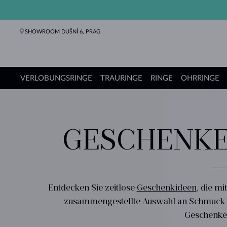
SHOWROOM DUŠNÍ 6, PRAG
VERLOBUNGSRINGE
TRAURINGE
RINGE
OHRRINGE
Verlobungsringe
Trauringe
Ringe
Ohrringe
Ketten
Armbänder
Perlen
Schmuck
Geschenke
KLENOTA Kollektionen
GESCHENKE
Entdecken Sie zeitlose
Geschenkideen
, die m
zusammengestellte Auswahl an Schmuck un
Geschenke 