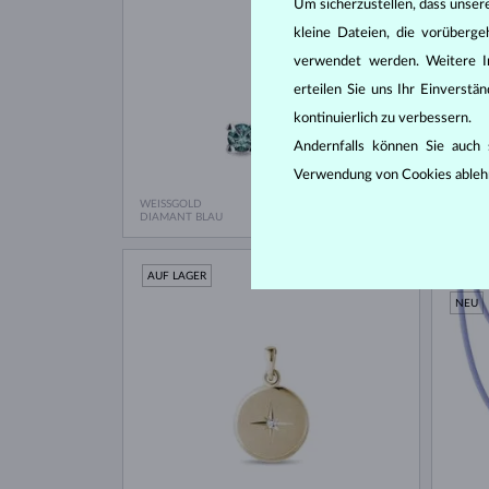
Um sicherzustellen, dass unser
kleine Dateien, die vorüberg
verwendet werden. Weitere I
erteilen Sie uns Ihr Einverst
kontinuierlich zu verbessern.
Andernfalls können Sie auch s
Verwendung von Cookies ableh
WEISSGOLD
GELBG
387 €
DIAMANT BLAU
SÜSSWA
AUF LAGER
AUF L
NEU