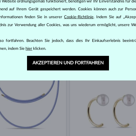
e Website ordnungsgemäß funktioniert, benötigen wir Ihr Einverständnis für di
ehend auf Ihrem Gerät gespeichert werden. Cookies können auch zur Perso
nformationen finden Sie in unserer
Cookie-Richtlinie
. Indem Sie auf „Akzept
ändnis zur Verwendung aller Cookies, was uns wiederum ermöglicht, unsere We
o fortfahren. Beachten Sie jedoch, dass dies Ihr Einkaufserlebnis beeint
nen, indem Sie
hier
klicken.
OLD
GELBGOLD
605 €
SSER
SÜSSWASSER
AKZEPTIEREN UND FORTFAHREN
AGER
AUF LAGER