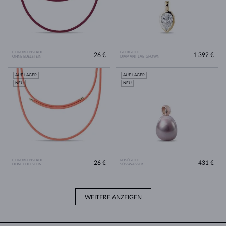
CHIRURGENSTAHL
GELBGOLD
26 €
1 392 €
OHNE EDELSTEIN
DIAMANT LAB GROWN
AUF LAGER
AUF LAGER
NEU
NEU
CHIRURGENSTAHL
ROSÉGOLD
26 €
431 €
OHNE EDELSTEIN
SÜSSWASSER
WEITERE ANZEIGEN