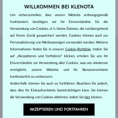
EDELSTEINE
OHNE EDELSTEIN
WILLKOMMEN BEI KLENOTA
BREITE
1.95 mm
Um sicherzustellen, dass unsere Website ordnungsgemäß
LÄNGE
520.00 mm
funktioniert, benötigen wir Ihr Einverständnis für die
GEWICHT
5.40 g
Verwendung von Cookies, d. h. kleine Dateien, die vorübergehend
auf Ihrem Gerät gespeichert werden. Cookies können auch zur
Personalisierung von Werbeanzeigen verwendet werden. Weitere
SCHMUCK AUS DEM
KLENOTA ATELIER
Informationen finden Sie in unserer
Cookie-Richtlinie
. Indem Sie
auf „Akzeptieren und fortfahren“ klicken, erteilen Sie uns Ihr
Einverständnis zur Verwendung aller Cookies, was uns wiederum
ermöglicht, unsere Website und Ihr Benutzererlebnis
kontinuierlich zu verbessern.
Andernfalls können Sie auch so fortfahren. Beachten Sie jedoch,
dass dies Ihr Einkaufserlebnis beeinträchtigen kann. Sie können
die Verwendung von Cookies ablehnen, indem Sie
hier
klicken.
AKZEPTIEREN UND FORTFAHREN