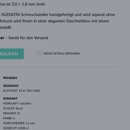
WEISSGOLD
ROSÉGOLD
WEISSGOLD
se ist 3,0 × 1,8 mm breit.
DURCHSEHEN
m KLENOTA Schmuckatelier handgefertigt und wird separat ohne
Schmuck wird Ihnen in einer eleganten Geschenkbox mit einem
estellt.
ger
– bereit für den Versand
KAUFEN
MEHR DETAILS
ERFAHREN
P0548203
GELBGOLD
ECHTHEIT
14 kt 585/1000
DIAMANT
HERKUNFT
natürlich
SCHLIFF
Rund
REINHEIT
SI
FARBE
G
DURCHMESSER
1.2 mm
GEWICHT
0.008 ct