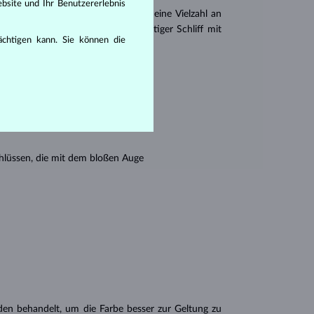
bsite und Ihr Benutzererlebnis
er
Brillantschliff
. Es gibt aber auch eine Vielzahl an
r Princess (ein drei- oder vierseitiger Schliff mit
rächtigen kann. Sie können die
en seine Reinheit:
hlüssen, die mit dem bloßen Auge
n behandelt, um die Farbe besser zur Geltung zu