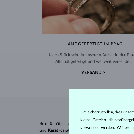
HANDGEFERTIGT IN PRAG
Jedes Stück wird in unserem Atelier in der Pra
Altstadt gefertigt und weltweit versendet.
VERSAND >
Um sicherzustellen, dass unser
kleine Dateien, die vorüberg
Beim Schätzen und Zertifizieren von
Diamanten
wer
verwendet werden. Weitere I
und
Karat
(carat). All diese Eigenschaften haben e