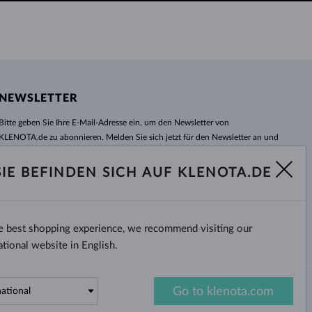
NEWSLETTER
Bitte geben Sie Ihre E-Mail-Adresse ein, um den Newsletter von
KLENOTA.de zu abonnieren. Melden Sie sich jetzt für den Newsletter an und
bleiben Sie auch in Zukunft informiert. So verpassen Sie keine Neuheit und
kein Sonderangebot mehr!
SIE BEFINDEN SICH AUF KLENOTA.DE
ABONNIEREN
he best shopping experience, we recommend visiting our
Ja, ich möchte interessante
Neuigkeiten per E-Mail erhalten.
ational website in English.
Go to klenota.com