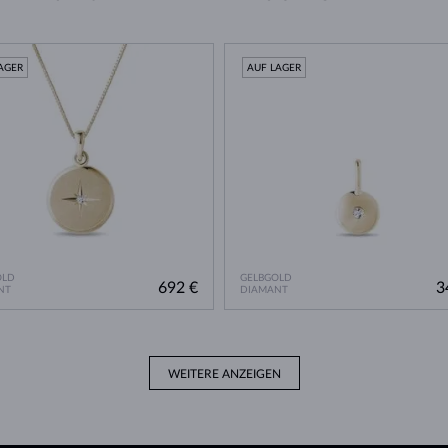
AGER
AUF LAGER
OLD
GELBGOLD
692 €
3
NT
DIAMANT
WEITERE ANZEIGEN