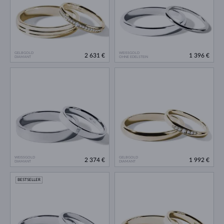
GELBGOLD
WEISSGOLD
2 631 €
1 396 €
DIAMANT
OHNE EDELSTEIN
WEISSGOLD
GELBGOLD
2 374 €
1 992 €
DIAMANT
DIAMANT
BESTSELLER