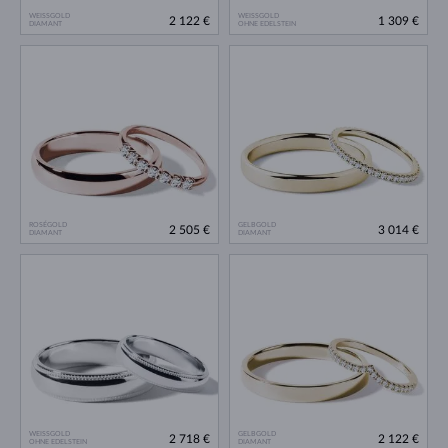
WEISSGOLD
WEISSGOLD
2 122 €
1 309 €
DIAMANT
OHNE EDELSTEIN
ROSÉGOLD
GELBGOLD
2 505 €
3 014 €
DIAMANT
DIAMANT
WEISSGOLD
GELBGOLD
2 718 €
2 122 €
OHNE EDELSTEIN
DIAMANT