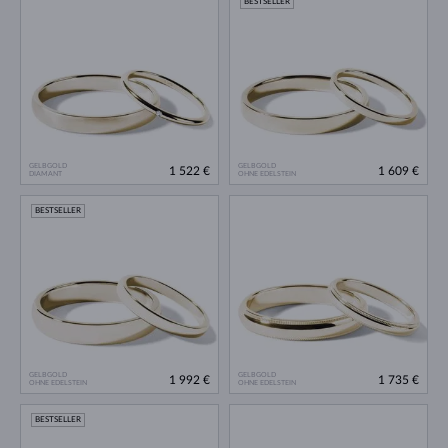
BESTSELLER
GELBGOLD
GELBGOLD
1 522 €
1 609 €
DIAMANT
OHNE EDELSTEIN
BESTSELLER
GELBGOLD
GELBGOLD
1 992 €
1 735 €
OHNE EDELSTEIN
OHNE EDELSTEIN
BESTSELLER