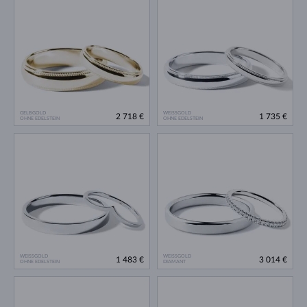
GELBGOLD
WEISSGOLD
2 718 €
1 735 €
OHNE EDELSTEIN
OHNE EDELSTEIN
WEISSGOLD
WEISSGOLD
1 483 €
3 014 €
OHNE EDELSTEIN
DIAMANT