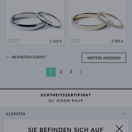
WEISSGOLD
GELBGOLD
1 522 €
2 205 €
DIAMANT
DIAMANT
NEUHEITEN ZUERST
WEITERE ANZEIGEN
1
2
3
»
ECHTHEITSZERTIFIKAT
ZU JEDEM KAUF
KLENOTA
KONTAKTINFORMATIONEN
EINKAUF
SIE BEFINDEN SICH AUF