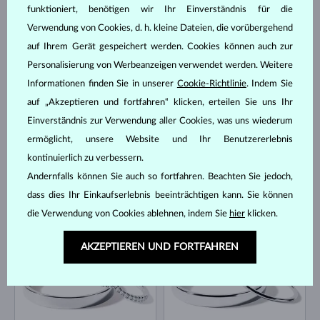
funktioniert, benötigen wir Ihr Einverständnis für die
Verwendung von Cookies, d. h. kleine Dateien, die vorübergehend
WEISSGOLD
GELBGOLD
1 992 €
2 505 €
DIAMANT
DIAMANT
auf Ihrem Gerät gespeichert werden. Cookies können auch zur
Personalisierung von Werbeanzeigen verwendet werden. Weitere
Informationen finden Sie in unserer
Cookie-Richtlinie
. Indem Sie
auf „Akzeptieren und fortfahren“ klicken, erteilen Sie uns Ihr
Einverständnis zur Verwendung aller Cookies, was uns wiederum
ermöglicht, unsere Website und Ihr Benutzererlebnis
kontinuierlich zu verbessern.
Andernfalls können Sie auch so fortfahren. Beachten Sie jedoch,
GELBGOLD
GELBGOLD
1 522 €
2 548 €
DIAMANT
DIAMANT
dass dies Ihr Einkaufserlebnis beeinträchtigen kann. Sie können
die Verwendung von Cookies ablehnen, indem Sie
hier
klicken.
BESTSELLER
AKZEPTIEREN UND FORTFAHREN