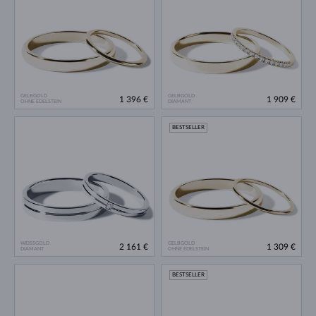
GELBGOLD
GELBGOLD
1 396 €
1 909 €
OHNE EDELSTEIN
DIAMANT
BESTSELLER
WEISSGOLD
GELBGOLD
2 161 €
1 309 €
DIAMANT
OHNE EDELSTEIN
BESTSELLER