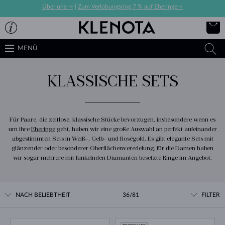
Über uns ->
|
Zum Verlobungsring 7 % auf Eheringe->
MENÜ
KLASSISCHE SETS
Für Paare, die zeitlose, klassische Stücke bevorzugen, insbesondere wenn es
um ihre
Eheringe
geht, haben wir eine große Auswahl an perfekt aufeinander
abgestimmten Sets in Weiß-, Gelb- und Roségold. Es gibt elegante Sets mit
glänzender oder besonderer Oberflächenveredelung, für die Damen haben
wir sogar mehrere mit funkelnden Diamanten besetzte Ringe im Angebot.
NACH BELIEBTHEIT
36/81
FILTER