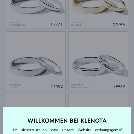
WEISSGOLD
GELBGOLD
1 992 €
2 374 €
OHNE EDELSTEIN
DIAMANT
WEISSGOLD
WEISSGOLD
2 505 €
1 992 €
DIAMANT
OHNE EDELSTEIN
WILLKOMMEN BEI KLENOTA
Um sicherzustellen, dass unsere Website ordnungsgemäß