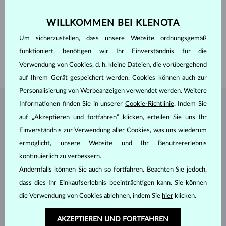
EDELSTEINE
OHNE EDELSTEIN
WILLKOMMEN BEI KLENOTA
HERKUNFT
natürlich
BREITE DAMENRING
1.45 mm
Um sicherzustellen, dass unsere Website ordnungsgemäß
BREITE HERRENRING
3.00 mm
funktioniert, benötigen wir Ihr Einverständnis für die
GEWICHT
4.30 g
Verwendung von Cookies, d. h. kleine Dateien, die vorübergehend
auf Ihrem Gerät gespeichert werden. Cookies können auch zur
Personalisierung von Werbeanzeigen verwendet werden. Weitere
Informationen finden Sie in unserer
Cookie-Richtlinie
. Indem Sie
SCHMUCK AUS DEM
KLENOTA ATELIER
auf „Akzeptieren und fortfahren“ klicken, erteilen Sie uns Ihr
Einverständnis zur Verwendung aller Cookies, was uns wiederum
ermöglicht, unsere Website und Ihr Benutzererlebnis
kontinuierlich zu verbessern.
Andernfalls können Sie auch so fortfahren. Beachten Sie jedoch,
dass dies Ihr Einkaufserlebnis beeinträchtigen kann. Sie können
die Verwendung von Cookies ablehnen, indem Sie
hier
klicken.
AKZEPTIEREN UND FORTFAHREN