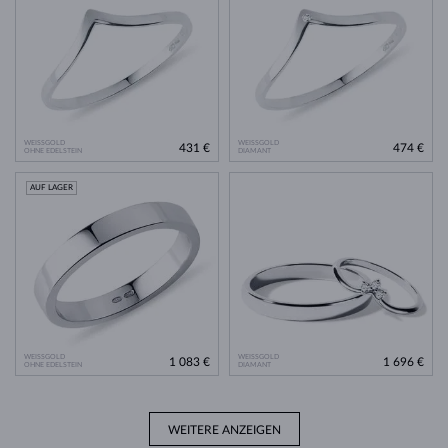
WEISSGOLD
WEISSGOLD
431 €
474 €
OHNE EDELSTEIN
DIAMANT
AUF LAGER
WEISSGOLD
WEISSGOLD
1 083 €
1 696 €
OHNE EDELSTEIN
DIAMANT
WEITERE ANZEIGEN