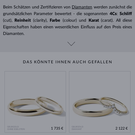
Beim Schätzen und Zertifizieren von
Diamanten
werden zunächst die
grundsätzlichen Parameter bewertet - die sogenannten
4Cs
:
Schliff
(cut),
Reinheit
(clarity),
Farbe
(colour) und
Karat
(carat). All diese
Eigenschaften haben einen wesentlichen Einfluss auf den Preis eines
Diamanten.
DAS KÖNNTE IHNEN AUCH GEFALLEN
GELBGOLD
GELBGOLD
1 735 €
2 122 €
OHNE EDELSTEIN
DIAMANT