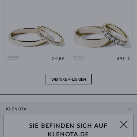
GELBGOLD
GELBGOLD
2 418 €
5 914 €
DIAMANT
DIAMANT
WEITERE ANZEIGEN
KLENOTA
KONTAKTINFORMATIONEN
EINKAUF
SIE BEFINDEN SICH AUF
SHOWROOM
KLENOTA.DE
ZAHLUNG UND VERSAND
ÜBER UNS