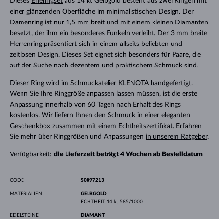
Dieses
Eheringset
aus 14 kt Gelbgold besteht aus zwei Ringen mit
einer glänzenden Oberfläche im minimalistischen Design. Der
Damenring ist nur 1,5 mm breit und mit einem kleinen Diamanten
besetzt, der ihm ein besonderes Funkeln verleiht. Der 3 mm breite
Herrenring präsentiert sich in einem allseits beliebten und
zeitlosen Design. Dieses Set eignet sich besonders für Paare, die
auf der Suche nach dezentem und praktischem Schmuck sind.
Dieser Ring wird im Schmuckatelier KLENOTA handgefertigt.
Wenn Sie Ihre Ringgröße anpassen lassen müssen, ist die erste
Anpassung innerhalb von 60 Tagen nach Erhalt des Rings
kostenlos. Wir liefern Ihnen den Schmuck in einer eleganten
Geschenkbox zusammen mit einem Echtheitszertifikat. Erfahren
Sie mehr über Ringgrößen und Anpassungen
in unserem Ratgeber
.
Verfügbarkeit:
die Lieferzeit beträgt 4 Wochen ab Bestelldatum
CODE
S0897213
MATERIALIEN
GELBGOLD
ECHTHEIT
14 kt 585/1000
EDELSTEINE
DIAMANT