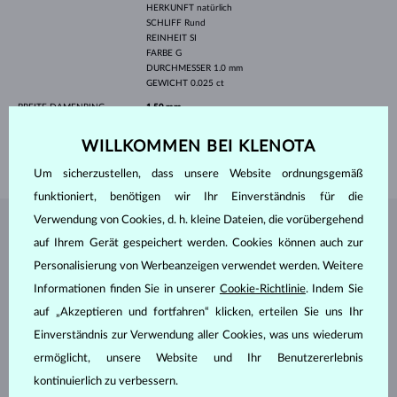
HERKUNFT
natürlich
SCHLIFF
Rund
REINHEIT
SI
FARBE
G
DURCHMESSER
1.0 mm
GEWICHT
0.025 ct
BREITE DAMENRING
1.50 mm
BREITE HERRENRING
3.00 mm
WILLKOMMEN BEI KLENOTA
GEWICHT
4.15 g
Um sicherzustellen, dass unsere Website ordnungsgemäß
funktioniert, benötigen wir Ihr Einverständnis für die
Verwendung von Cookies, d. h. kleine Dateien, die vorübergehend
SCHMUCK AUS DEM
KLENOTA ATELIER
auf Ihrem Gerät gespeichert werden. Cookies können auch zur
Personalisierung von Werbeanzeigen verwendet werden. Weitere
Informationen finden Sie in unserer
Cookie-Richtlinie
. Indem Sie
auf „Akzeptieren und fortfahren“ klicken, erteilen Sie uns Ihr
Einverständnis zur Verwendung aller Cookies, was uns wiederum
ermöglicht, unsere Website und Ihr Benutzererlebnis
kontinuierlich zu verbessern.