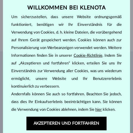
WILLKOMMEN BEI KLENOTA
EDELSTEINE
OHNE EDELSTEIN
HERKUNFT
natürlich
Um sicherzustellen, dass unsere Website ordnungsgemäß
BREITE DAMENRING
3.00 mm
funktioniert, benötigen wir Ihr Einverständnis für die
BREITE HERRENRING
4.00 mm
Verwendung von Cookies, d. h. kleine Dateien, die vorübergehend
GEWICHT
6.20 g
auf Ihrem Gerät gespeichert werden. Cookies können auch zur
Personalisierung von Werbeanzeigen verwendet werden. Weitere
Informationen finden Sie in unserer
Cookie-Richtlinie
. Indem Sie
auf „Akzeptieren und fortfahren“ klicken, erteilen Sie uns Ihr
SCHMUCK AUS DEM
KLENOTA ATELIER
Einverständnis zur Verwendung aller Cookies, was uns wiederum
ermöglicht, unsere Website und Ihr Benutzererlebnis
kontinuierlich zu verbessern.
Andernfalls können Sie auch so fortfahren. Beachten Sie jedoch,
dass dies Ihr Einkaufserlebnis beeinträchtigen kann. Sie können
die Verwendung von Cookies ablehnen, indem Sie
hier
klicken.
AKZEPTIEREN UND FORTFAHREN