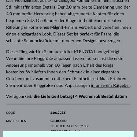
Das Hochzeitsset aus 14 kt Gelbgold kombiniert minimalistischen
Stil mit raffinierten Details. Der 3,0 mm breite Damenring und der
4,0 mm breite Herrenring haben abgerundete Kanten für einen
bequemen Sitz. Die Ränder der Ringe sind mit einer dezenten
Riffelung in Form eines Milgriff-Finishs verziert und verleihen ihnen
einen einzigartigen Look. Dieses Set ist perfekt für Paare, die
schlichte Schmuckstücke mit modernen Designs bevorzugen.
Dieser Ring wird im Schmuckatelier KLENOTA handgefertigt.
Wenn Sie Ihre Ringgröße anpassen lassen müssen, ist die erste
Anpassung innerhalb von 60 Tagen nach Erhalt des Rings
kostenlos. Wir liefern Ihnen den Schmuck in einer eleganten
Geschenkbox zusammen mit einem Echtheitszertifikat. Erfahren
Sie mehr über Ringgrößen und Anpassungen
in unserem Ratgeber
.
Verfügbarkeit:
die Lieferzeit beträgt 4 Wochen ab Bestelldatum
CODE
S1017023
MATERIALIEN
GELBGOLD
ECHTHEIT
14 kt 585/1000
OBERFLÄCHE
poliert
PROFIL
abgerundet