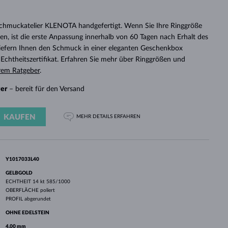
WEISSGOLD
ROSÉGOLD
WEISSGOLD
DURCHSEHEN
Schmuckatelier KLENOTA handgefertigt. Wenn Sie Ihre Ringgröße
n, ist die erste Anpassung innerhalb von 60 Tagen nach Erhalt des
 liefern Ihnen den Schmuck in einer eleganten Geschenkbox
chtheitszertifikat. Erfahren Sie mehr über Ringgrößen und
rem Ratgeber
.
ger
– bereit für den Versand
KAUFEN
MEHR DETAILS
ERFAHREN
Y1017033L40
GELBGOLD
ECHTHEIT
14 kt 585/1000
OBERFLÄCHE
poliert
PROFIL
abgerundet
OHNE EDELSTEIN
4.00 mm