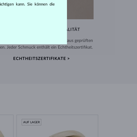
rächtigen kann. Sie können die
AUSSERGEWÖHNLICHE QUALITÄT
verwenden hochwertige Materialien aus geprüften
en. Jeder Schmuck enthält ein Echtheitszertifikat.
ECHTHEITSZERTIFIKATE >
AUF LAGER