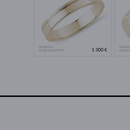
GELBGOLD
GELBG
1 300 €
OHNE EDELSTEIN
OHNE E