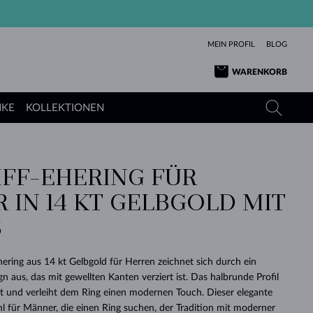
MEIN PROFIL
BLOG
WARENKORB
NKE
KOLLEKTIONEN
IFF-EHERING FÜR
GELBGOLD
TANSANITE
TURMALINE
SAPHIRE
 IN 14 KT GELBGOLD MIT
ROSÉGOLD
TOPASE
MOLDAVITE
SMARAGDE
S
TURMALINE
MINERALKETTEN
MOLDAVITE
ARMBÄNDER
KOLLEKTIONEN
SCHENKEN
RICHTIGEN
ANGEBOT
KLENOTA
SIMPLEN
PERLEN
SCHÖN
LIEBE
MOLDAVITE
PERLEN ANHÄNGER
MINERALIEN
ering aus 14 kt Gelbgold für Herren zeichnet sich durch ein
BABY-OHRRINGE
WEISSGOLD
HOCHZEITSSCHMUCK
n aus, das mit gewellten Kanten verziert ist. Das halbrunde Profil
DINGE
rt und verleiht dem Ring einen modernen Touch. Dieser elegante
HOCHZEITSOHRRINGE
GELBGOLD
GELBGOLD
DURCHSEHEN
DURCHSEHEN
DURCHSEHEN
DURCHSEHEN
DURCHSEHEN
DURCHSEHEN
DURCHSEHEN
DURCHSEHEN
DURCHSEHEN
hl für Männer, die einen Ring suchen, der Tradition mit moderner