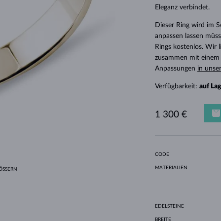
HALO-DESIGN
ORIGINELLE SETS
AMETHYSTE
EINZELOHRRINGE
EDELSTEINE
SÜSSWASSERPERLEN
LÜNETTENFASSUNG
FÜR DIE MUTTER
WEISSGOLD
MORGANITE
TOPASE
RUBINE
GESCHENKIDEEN
Eleganz verbindet.
GELBGOLD
MAGNETISCHE HALSKETTEN
ROSÉGOLD
Dieser Ring wird im 
anpassen lassen müsse
ROSÉGOLD
GRAVIERBARER SCHMUCK
Rings kostenlos. Wir
LETNÍ VRSTVENÍ
zusammen mit einem E
Anpassungen
in unse
Verfügbarkeit:
auf La
1 300 €
CODE
MATERIALIEN
SSERN
EDELSTEINE
BREITE