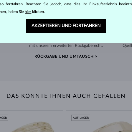
o fortfahren. Beachten Sie jedoch, dass dies Ihr Einkaufserlebnis beeint
nen, indem Sie
hier
klicken.
AKZEPTIEREN UND FORTFAHREN
60 TAGE RÜCKGABERECHT
ger
Finden Sie Schmuck, der Sie ein Leben lang begleitet –
Wir 
mit unserem erweiterten Rückgaberecht.
Quell
RÜCKGABE UND UMTAUSCH >
DAS KÖNNTE IHNEN AUCH GEFALLEN
AGER
AUF LAGER