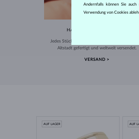
Andernfalls können Sie auch s
Verwendung von Cookies ableh
HANDGEFERTIGT IN PRAG
Jedes Stück wird in unserem Atelier in der Pra
Altstadt gefertigt und weltweit versendet.
VERSAND >
AUF LAGER
AUF L