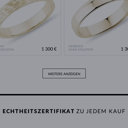
OLD
GELBGOLD
1 300 €
1 3
DELSTEIN
OHNE EDELSTEIN
WEITERE ANZEIGEN
ECHTHEITSZERTIFIKAT
ZU JEDEM KAUF