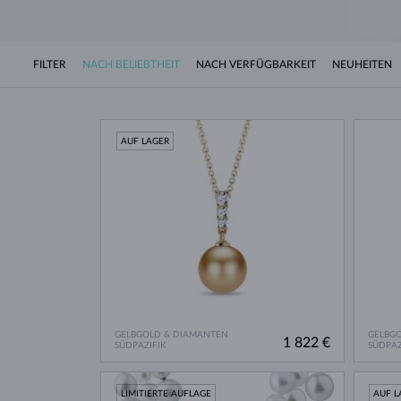
FILTER
NACH BELIEBTHEIT
NACH VERFÜGBARKEIT
NEUHEITEN
AUF LAGER
GELBGOLD & DIAMANTEN
GELBG
1 822 €
SÜDPAZIFIK
SÜDPAZ
LIMITIERTE AUFLAGE
AUF L