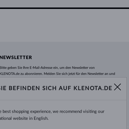
NEWSLETTER
Bitte geben Sie Ihre E-Mail-Adresse ein, um den Newsletter von
KLENOTA.de zu abonnieren. Melden Sie sich jetzt für den Newsletter an und
bleiben Sie auch in Zukunft informiert. So verpassen Sie keine Neuheit und
kein Sonderangebot mehr!
SIE BEFINDEN SICH AUF KLENOTA.DE
ABONNIEREN
he best shopping experience, we recommend visiting our
Ja, ich möchte interessante
Neuigkeiten per E-Mail erhalten.
ational website in English.