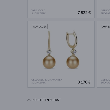
WEISSGOLD
GELBG
7 822 €
SÜDPAZIFIK
SÜDPAZ
AUF LAGER
AUF L
GELBGOLD & DIAMANTEN
GELBG
3 170 €
SÜDPAZIFIK
SÜDPAZ
NEUHEITEN ZUERST