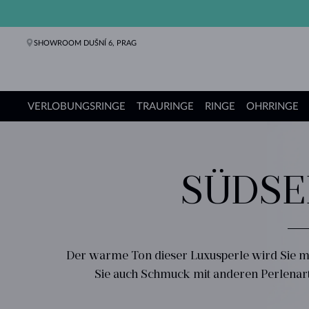
SHOWROOM DUŠNÍ 6, PRAG
VERLOBUNGSRINGE
TRAURINGE
RINGE
OHRRINGE
Verlobungsringe
Trauringe
Ringe
Ohrringe
Ketten
Armbänder
Perlen
Schmuck
Geschenke
KLENOTA Kollektionen
SÜDSE
Der warme Ton dieser Luxusperle wird Sie mi
Sie auch Schmuck mit anderen Perlenart