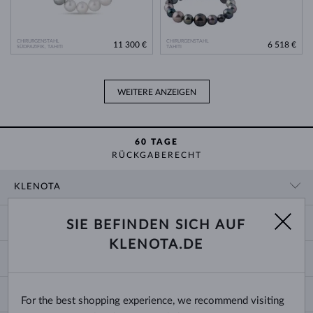
CHIRURGENSTAHL
CHIRURGENSTAHL
11 300 €
6 518 €
SÜDPAZIFIK, TAHITI
TAHITI
WEITERE ANZEIGEN
60 TAGE
RÜCKGABERECHT
KLENOTA
KONTAKTINFORMATIONEN
EINKAUF
SIE BEFINDEN SICH AUF
SHOWROOM
KLENOTA.DE
ZAHLUNG UND VERSAND
ÜBER UNS
SCHMUCK
RÜCKGABE UND UMTAUSCH
PRESSE
RINGGRÖSSEN UND ANPASSUNGEN
REKLAMATION
IMPRESSUM
CHANGE COUNTRY
For the best shopping experience, we recommend visiting
KETTENGRÖSSEN UND -ARTEN
TRAURINGE AUSWÄHLEN
BLOG