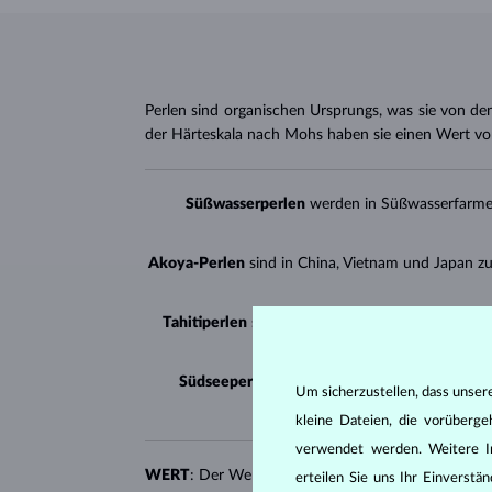
Perlen sind organischen Ursprungs, was sie von d
der Härteskala nach Mohs haben sie einen Wert v
Süßwasserperlen
werden in Süßwasserfarmen
Akoya-Perlen
sind in China, Vietnam und Japan z
Tahitiperlen
stammen aus Französisch-Polynesien
Südseeperlen
findet man in Australien, Myan
Um sicherzustellen, dass unser
kleine Dateien, die vorüberg
verwendet werden. Weitere I
WERT
: Der Wert von Perlen basiert auf ihrer
Rege
erteilen Sie uns Ihr Einverst