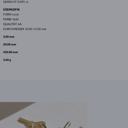
GEWICHT
0.095 ct
SÜDPAZIFIK
FORM
rund
FARBE
Gold
QUALITÄT
AA
DURCHMESSER
10.00-11.00 mm
3.00 mm
20.00 mm
420.00 mm
3.60 g