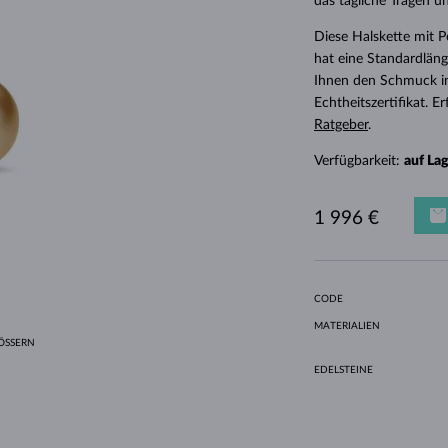
das tägliche Tragen u
HALO-DESIGN
ORIGINELLE SETS
AMETHYSTE
EINZELOHRRINGE
EDELSTEINE
SÜSSWASSERPERLEN
LÜNETTENFASSUNG
FÜR DIE MUTTER
WEISSGOLD
MORGANITE
TOPASE
RUBINE
GESCHENKIDEEN
Diese Halskette mit 
GELBGOLD
MAGNETISCHE HALSKETTEN
ROSÉGOLD
hat eine Standardläng
ROSÉGOLD
GRAVIERBARER SCHMUCK
Ihnen den Schmuck i
Echtheitszertifikat. 
LETNÍ VRSTVENÍ
Ratgeber
.
Verfügbarkeit:
auf La
1 996 €
CODE
MATERIALIEN
SSERN
EDELSTEINE