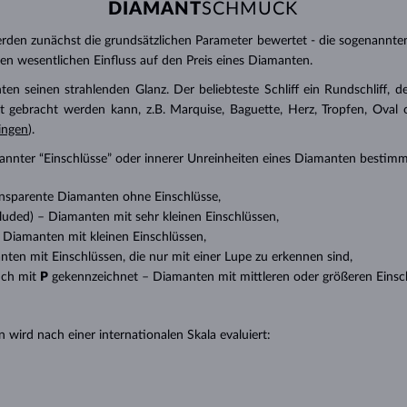
DIAMANT
SCHMUCK
den zunächst die grundsätzlichen Parameter bewertet - die sogenannte
inen wesentlichen Einfluss auf den Preis eines Diamanten.
ten seinen strahlenden Glanz. Der beliebteste Schliff ein Rundschliff, d
t gebracht werden kann, z.B. Marquise, Baguette, Herz, Tropfen, Oval ode
ingen
).
nannter “Einschlüsse” oder innerer Unreinheiten eines Diamanten bestimm
transparente Diamanten ohne Einschlüsse,
ncluded) – Diamanten mit sehr kleinen Einschlüssen,
 – Diamanten mit kleinen Einschlüssen,
anten mit Einschlüssen, die nur mit einer Lupe zu erkennen sind,
uch mit
P
gekennzeichnet – Diamanten mit mittleren oder größeren Einsc
 wird nach einer internationalen Skala evaluiert: