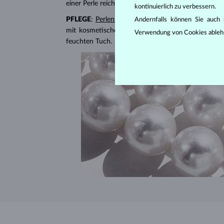
einer Perle reichen von AAA bis B, wobei AAA die h
kontinuierlich zu verbessern.
PFLEGE
:
Perlenschmuck
profitiert vom Kontakt mi
Andernfalls können Sie auch s
mit kosmetischen Produkten (Parfums, Haarsprays
Verwendung von Cookies ableh
feuchten Tuch.