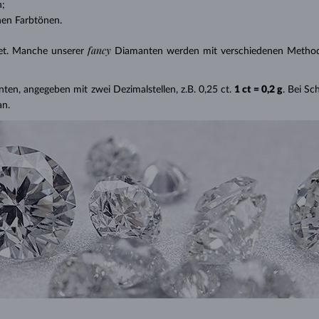
n;
nen Farbtönen.
fancy
et. Manche unserer
Diamanten werden mit verschiedenen Methode
nten, angegeben mit zwei Dezimalstellen, z.B. 0,25 ct.
1 ct = 0,2 g
. Bei S
an.