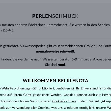
PERLEN
SCHMUCK
en meisten anderen Edelsteinen unterscheidet. Sie werden in den Schale
on
2,5-4,5.
 gezüchtet. Süßwasserperlen gibt es in verschiedenen Größen und Form
normalerweise reinweiß
.
u finden. Sie werden je nach Wassertemperatur
5-9 mm
groß. Akoyaperlen
Sie sind
rund
.
, wo sie von einer besonderen Austernart gebildet werden. Tahitiperlen 
rund
.
WILLKOMMEN BEI KLENOTA
mar und Indonesien. Diese Perlen sind
weiß bis honiggoldfarben
und habe
e Website ordnungsgemäß funktioniert, benötigen wir Ihr Einverständnis für di
Schimmer. Sie haben eine Größe von
10-20 mm
und sind
rund
.
ehend auf Ihrem Gerät gespeichert werden. Cookies können auch zur Perso
nformationen finden Sie in unserer
Cookie-Richtlinie
. Indem Sie auf „Akzept
lmäßigkeit
(außer Barockperlen), ihrem
Glanz
, der
Glätte
ihrer
Oberfläc
ändnis zur Verwendung aller Cookies, was uns wiederum ermöglicht, unsere We