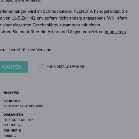
nd besondere Anlässe.
WEISSGOLD
ROSÉGOLD
WEISSGOLD
DURCHSEHEN
Perlenanhänger wird im Schmuckatelier KLENOTA handgefertigt. Sie
e von 16,5 Zoll (42 cm, sofern nicht anders angegeben). Wir liefern
n einer eleganten Geschenkbox zusammen mit einem
Erfahren Sie mehr über die Arten und Längen von Ketten
in unserem
ger
– bereit für den Versand
KAUFEN
MEHR DETAILS
ERFAHREN
N6064903
GELBGOLD
ECHTHEIT
14 kt 585/1000
DIAMANTEN
HERKUNFT
natürlich
SCHLIFF
rund
REINHEIT
SI
FARBE
G