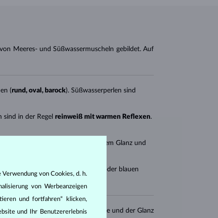
n von Meeres- und Süßwassermuscheln gebildet. Auf
en (
rund, oval, barock
). Süßwasserperlen sind
 sind in der Regel
reinweiß mit warmen Reflexen
.
sind
dunkelgraugrün
mit metallischem Glanz und
n selten auch einen rosa, grünen oder blauen
e Verwendung von Cookies, d. h.
nalisierung von Werbeanzeigen
ieren und fortfahren“ klicken,
he
sowie ihrer
Größe
. Die Oberfläche und der Glanz
bsite und Ihr Benutzererlebnis