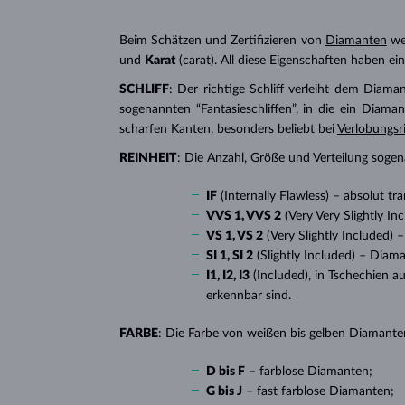
Beim Schätzen und Zertifizieren von
Diamanten
wer
und
Karat
(carat). All diese Eigenschaften haben e
SCHLIFF
: Der richtige Schliff verleiht dem Diaman
sogenannten “Fantasieschliffen”, in die ein Diaman
scharfen Kanten, besonders beliebt bei
Verlobungsr
REINHEIT
: Die Anzahl, Größe und Verteilung soge
IF
(Internally Flawless) – absolut 
VVS 1, VVS 2
(Very Very Slightly I
VS 1, VS 2
(Very Slightly Included)
SI 1, SI 2
(Slightly Included) – Diam
I1, I2, I3
(Included), in Tschechien a
erkennbar sind.
FARBE
: Die Farbe von weißen bis gelben Diamanten
D bis F
– farblose Diamanten;
G bis J
– fast farblose Diamanten;