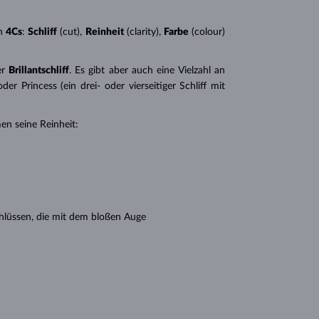
n
4Cs
:
Schliff
(cut),
Reinheit
(clarity),
Farbe
(colour)
er
Brillantschliff
. Es gibt aber auch eine Vielzahl an
r Princess (ein drei- oder vierseitiger Schliff mit
en seine Reinheit:
hlüssen, die mit dem bloßen Auge