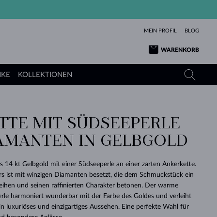
MEIN PROFIL
BLOG
WARENKORB
NKE
KOLLEKTIONEN
TTE MIT SÜDSEEPERLE
GELBGOLD
TANSANITE
TURMALINE
SAPHIRE
AMANTEN IN GELBGOLD
ROSÉGOLD
TOPASE
MOLDAVITE
SMARAGDE
TURMALINE
MINERALKETTEN
MOLDAVITE
s 14 kt Gelbgold mit einer Südseeperle an einer zarten Ankerkette.
ARMBÄNDER
KOLLEKTIONEN
SCHENKEN
RICHTIGEN
ANGEBOT
KLENOTA
SIMPLEN
PERLEN
SCHÖN
LIEBE
s ist mit winzigen Diamanten besetzt, die dem Schmuckstück ein
MOLDAVITE
PERLEN ANHÄNGER
MINERALIEN
eihen und seinen raffinierten Charakter betonen. Der warme
BABY-OHRRINGE
WEISSGOLD
HOCHZEITSSCHMUCK
DINGE
rle harmoniert wunderbar mit der Farbe des Goldes und verleiht
 luxuriöses und einzigartiges Aussehen. Eine perfekte Wahl für
HOCHZEITSOHRRINGE
GELBGOLD
GELBGOLD
DURCHSEHEN
DURCHSEHEN
DURCHSEHEN
DURCHSEHEN
DURCHSEHEN
DURCHSEHEN
DURCHSEHEN
DURCHSEHEN
DURCHSEHEN