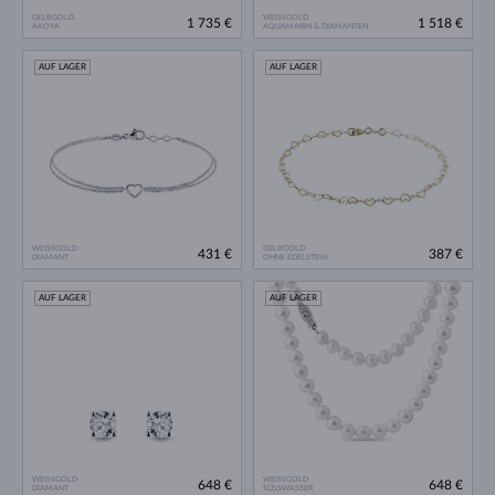
GELBGOLD
WEISSGOLD
1 735 €
1 518 €
AKOYA
AQUAMARIN & DIAMANTEN
AUF LAGER
AUF LAGER
WEISSGOLD
GELBGOLD
431 €
387 €
DIAMANT
OHNE EDELSTEIN
AUF LAGER
AUF LAGER
WEISSGOLD
WEISSGOLD
648 €
648 €
DIAMANT
SÜSSWASSER