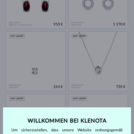
GELBGOLD
WEISSGOLD
953 €
1 170 €
GRANAT & DIAMANTEN
DIAMANT
AUF LAGER
AUF LAGER
WEISSGOLD
WEISSGOLD
214 €
735 €
DIAMANT
DIAMANT
AUF LAGER
AUF LAGER
WILLKOMMEN BEI KLENOTA
Um sicherzustellen, dass unsere Website ordnungsgemäß