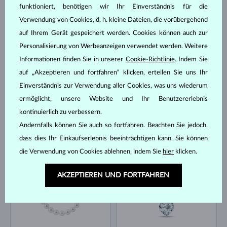
funktioniert, benötigen wir Ihr Einverständnis für die
Verwendung von Cookies, d. h. kleine Dateien, die vorübergehend
GELBGOLD
WEISSGOLD
1 214 €
431 €
AQUAMARIN & DIAMANTEN
DIAMANT
auf Ihrem Gerät gespeichert werden. Cookies können auch zur
Personalisierung von Werbeanzeigen verwendet werden. Weitere
AUF LAGER
AUF LAGER
Informationen finden Sie in unserer
Cookie-Richtlinie
. Indem Sie
auf „Akzeptieren und fortfahren“ klicken, erteilen Sie uns Ihr
Einverständnis zur Verwendung aller Cookies, was uns wiederum
ermöglicht, unsere Website und Ihr Benutzererlebnis
kontinuierlich zu verbessern.
Andernfalls können Sie auch so fortfahren. Beachten Sie jedoch,
GELBGOLD
GELBGOLD
457 €
866 €
SÜSSWASSER
DIAMANT
dass dies Ihr Einkaufserlebnis beeinträchtigen kann. Sie können
die Verwendung von Cookies ablehnen, indem Sie
hier
klicken.
AUF LAGER
AUF LAGER
AKZEPTIEREN UND FORTFAHREN