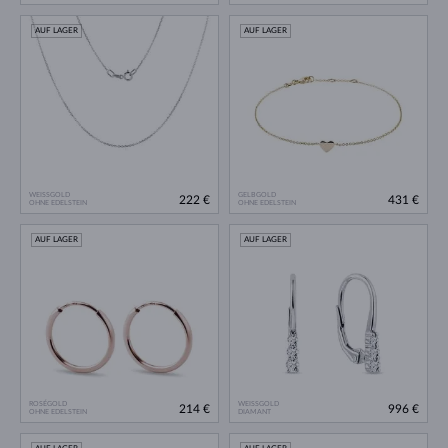
AUF LAGER
AUF LAGER
WEISSGOLD
GELBGOLD
222 €
431 €
OHNE EDELSTEIN
OHNE EDELSTEIN
AUF LAGER
AUF LAGER
ROSÉGOLD
WEISSGOLD
214 €
996 €
OHNE EDELSTEIN
DIAMANT