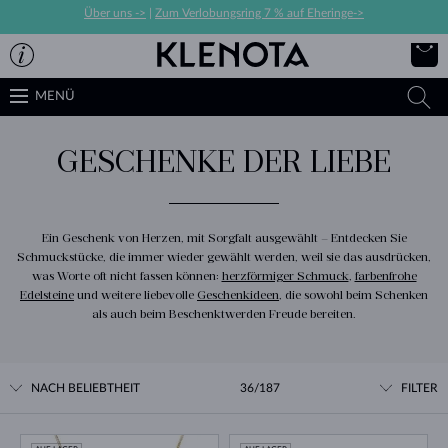
Über uns ->
|
Zum Verlobungsring 7 % auf Eheringe->
MENÜ
GESCHENKE DER LIEBE
Ein Geschenk von Herzen, mit Sorgfalt ausgewählt – Entdecken Sie
Schmuckstücke, die immer wieder gewählt werden, weil sie das ausdrücken,
was Worte oft nicht fassen können:
herzförmiger Schmuck
,
farbenfrohe
Edelsteine
​​und weitere liebevolle
Geschenkideen
, die sowohl beim Schenken
als auch beim Beschenktwerden Freude bereiten.
NACH BELIEBTHEIT
36/187
FILTER