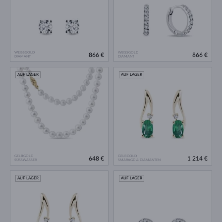
WEISSGOLD
WEISSGOLD
866 €
866 €
DIAMANT
DIAMANT
AUF LAGER
AUF LAGER
GELBGOLD
GELBGOLD
648 €
1 214 €
SÜSSWASSER
SMARAGD & DIAMANTEN
AUF LAGER
AUF LAGER