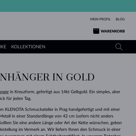
MEIN PROFIL
BLOG
WARENKORB
NKE
KOLLEKTIONEN
NHÄNGER IN GOLD
GELBGOLD
TANSANITE
TURMALINE
SAPHIRE
ROSÉGOLD
TOPASE
MOLDAVITE
SMARAGDE
nger
in Kreuzform, gefertigt aus 14kt Gelbgold. Ein simples, aber
ck für jeden Tag.
TURMALINE
MINERALKETTEN
MOLDAVITE
ARMBÄNDER
KOLLEKTIONEN
SCHENKEN
RICHTIGEN
ANGEBOT
KLENOTA
SIMPLEN
PERLEN
SCHÖN
LIEBE
 im KLENOTA Schmuckatelier in Prag handgefertigt und mit einer
MOLDAVITE
PERLEN ANHÄNGER
MINERALIEN
etall in einer Standardlänge von 42 cm (sofern nicht anders
BABY-OHRRINGE
WEISSGOLD
HOCHZEITSSCHMUCK
DINGE
 Sollten Sie eine andere Länge oder Art der Kette wünschen, geben
r Bestellung im Vermerk an. Wir liefern Ihnen den Schmuck in einer
HOCHZEITSOHRRINGE
GELBGOLD
GELBGOLD
DURCHSEHEN
DURCHSEHEN
DURCHSEHEN
DURCHSEHEN
DURCHSEHEN
DURCHSEHEN
DURCHSEHEN
DURCHSEHEN
DURCHSEHEN