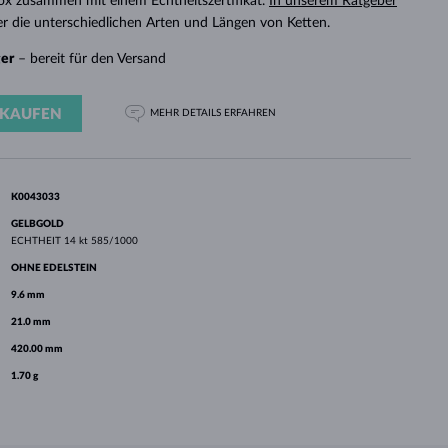
x zusammen mit einem Echtheitszertifikat.
In unserem Ratgeber
WEISSGOLD
ROSÉGOLD
WEISSGOLD
r die unterschiedlichen Arten und Längen von Ketten.
DURCHSEHEN
ger
– bereit für den Versand
KAUFEN
MEHR DETAILS
ERFAHREN
K0043033
GELBGOLD
ECHTHEIT
14 kt 585/1000
OHNE EDELSTEIN
9.6 mm
21.0 mm
420.00 mm
1.70 g