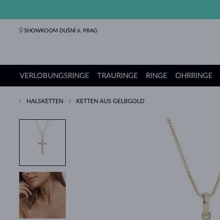
SHOWROOM DUŠNÍ 6, PRAG
VERLOBUNGSRINGE
TRAURINGE
RINGE
OHRRINGE
HALSKETTEN
KETTEN AUS GELBGOLD
Verlobungsringe
Trauringe
Ringe
Ohrringe
Ketten
Armbänder
Perlen
Schmuck
Geschenke
KLENOTA Kollektionen