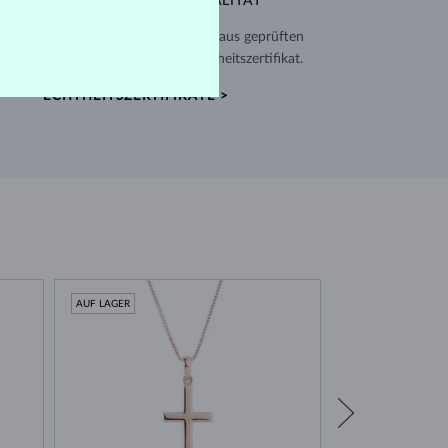
AUSSERGEWÖHNLICHE QUALITÄT
verwenden hochwertige Materialien aus geprüften
en. Jeder Schmuck enthält ein Echtheitszertifikat.
ECHTHEITSZERTIFIKATE >
AUF LAGER
AUF LAGER