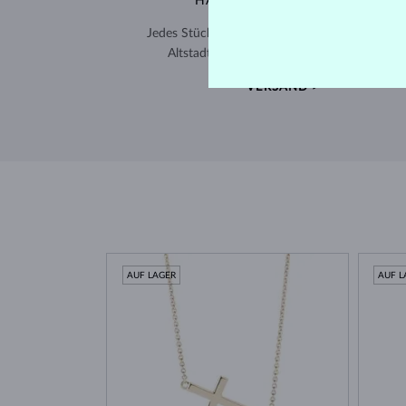
HANDGEFERTIGT IN PRAG
Jedes Stück wird in unserem Atelier in der Pra
Altstadt gefertigt und weltweit versendet.
VERSAND >
AUF LAGER
AUF L