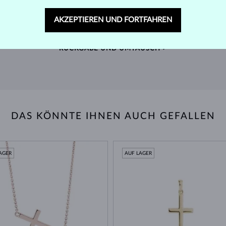
60 TAGE RÜCKGABERECHT
ger
Finden Sie Schmuck, der Sie ein Leben lang begleitet –
Wir 
AKZEPTIEREN UND FORTFAHREN
mit unserem erweiterten Rückgaberecht.
Quell
RÜCKGABE UND UMTAUSCH >
DAS KÖNNTE IHNEN AUCH GEFALLEN
AGER
AUF LAGER