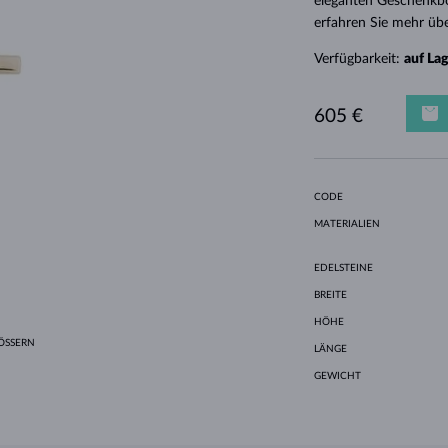
eleganten Geschenkbo
HALO-DESIGN
ORIGINELLE SETS
AMETHYSTE
EINZELOHRRINGE
EDELSTEINE
SÜSSWASSERPERLEN
LÜNETTENFASSUNG
FÜR DIE MUTTER
WEISSGOLD
MORGANITE
TOPASE
RUBINE
GESCHENKIDEEN
erfahren Sie mehr übe
GELBGOLD
MAGNETISCHE HALSKETTEN
ROSÉGOLD
Verfügbarkeit:
auf La
ROSÉGOLD
GRAVIERBARER SCHMUCK
LETNÍ VRSTVENÍ
605 €
CODE
MATERIALIEN
EDELSTEINE
BREITE
HÖHE
SSERN
LÄNGE
GEWICHT