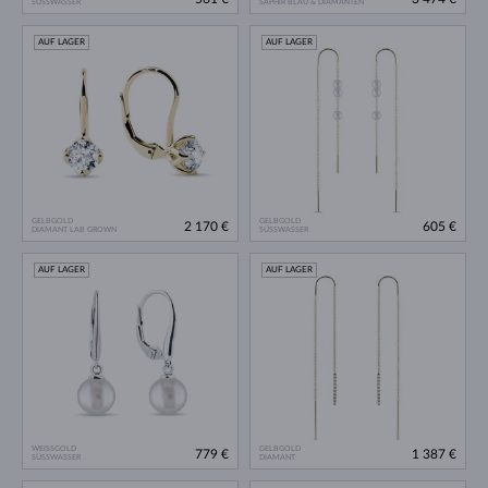
SÜSSWASSER
SAPHIR BLAU & DIAMANTEN
AUF LAGER
AUF LAGER
GELBGOLD
GELBGOLD
2 170 €
605 €
DIAMANT LAB GROWN
SÜSSWASSER
AUF LAGER
AUF LAGER
WEISSGOLD
GELBGOLD
779 €
1 387 €
SÜSSWASSER
DIAMANT