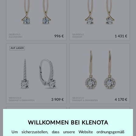
GELBGOLD
GELBGOLD
996 €
1 431 €
AQUAMARIN
DIAMANT
AUF LAGER
WEISSGOLD
GELBGOLD
3 909 €
4 170 €
DIAMANT & DIAMANTEN
DIAMANT & DIAMANTEN
AUF LAGER
AUF LAGER
WILLKOMMEN BEI KLENOTA
Um sicherzustellen, dass unsere Website ordnungsgemäß