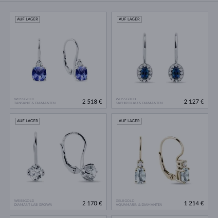
AUF LAGER
AUF LAGER
WEISSGOLD
WEISSGOLD
2 518 €
2 127 €
TANSANIT & DIAMANTEN
SAPHIR BLAU & DIAMANTEN
AUF LAGER
AUF LAGER
WEISSGOLD
GELBGOLD
2 170 €
1 214 €
DIAMANT LAB GROWN
AQUAMARIN & DIAMANTEN