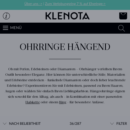
Über uns ->
|
Zum Verlobungsring 7 % auf Eheringe->
MENÜ
OHRRINGE HÄNGEND
Ob mit Perlen, Edelsteinen oder Diamanten - Ohrhänger verleihen Ihrem
Outfit besondere Eleganz. Hier können Sie unterschiedliche Stile, Materialien
und Edelsteine entdecken - funkelnde Diamanten oder doch lieber leuchtende
Edelsteine? Experimentieren Sie mit Edelsteinen, passend zu Ihren Haaren,
Augen oder wählen Sie einfach Ihren Lieblingsfarbton. Hängeohrringe eignen
sich sowohl für den Alltag, als auch - in Kombination mit einer passenden
Halskette
oder einem
Ring
- für besondere Anlässe.
NACH BELIEBTHEIT
36/287
FILTER