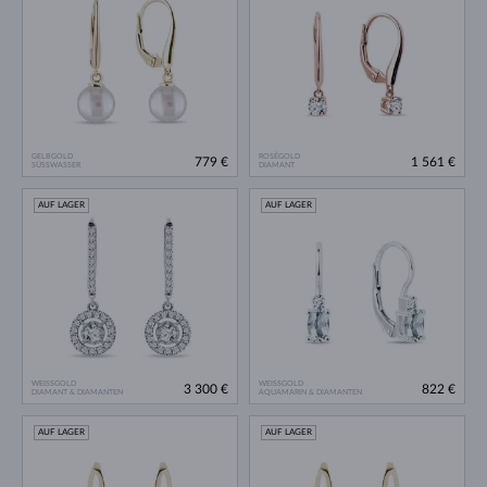
GELBGOLD
ROSÉGOLD
779 €
1 561 €
SÜSSWASSER
DIAMANT
AUF LAGER
AUF LAGER
WEISSGOLD
WEISSGOLD
3 300 €
822 €
DIAMANT & DIAMANTEN
AQUAMARIN & DIAMANTEN
AUF LAGER
AUF LAGER