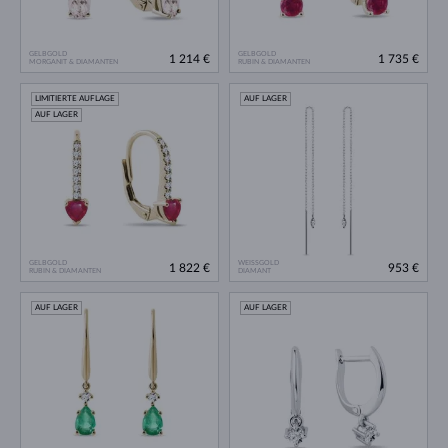
GELBGOLD
GELBGOLD
1 214 €
1 735 €
MORGANIT & DIAMANTEN
RUBIN & DIAMANTEN
LIMITIERTE AUFLAGE
AUF LAGER
AUF LAGER
GELBGOLD
WEISSGOLD
1 822 €
953 €
RUBIN & DIAMANTEN
DIAMANT
AUF LAGER
AUF LAGER