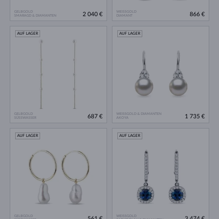
GELBGOLD
WEISSGOLD
2 040 €
866 €
SMARAGD & DIAMANTEN
DIAMANT
AUF LAGER
AUF LAGER
GELBGOLD
WEISSGOLD & DIAMANTEN
687 €
1 735 €
SÜSSWASSER
AKOYA
AUF LAGER
AUF LAGER
GELBGOLD
WEISSGOLD
561 €
3 474 €