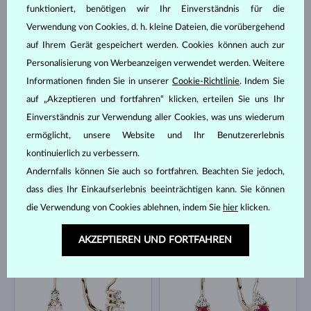
funktioniert, benötigen wir Ihr Einverständnis für die
Verwendung von Cookies, d. h. kleine Dateien, die vorübergehend
auf Ihrem Gerät gespeichert werden. Cookies können auch zur
GELBGOLD & DIAMANTEN
WEISSGOLD
1 518 €
1 431 €
Personalisierung von Werbeanzeigen verwendet werden. Weitere
SÜSSWASSER
TOPAS & DIAMANTEN
Informationen finden Sie in unserer
Cookie-Richtlinie
. Indem Sie
AUF LAGER
AUF LAGER
auf „Akzeptieren und fortfahren“ klicken, erteilen Sie uns Ihr
Einverständnis zur Verwendung aller Cookies, was uns wiederum
ermöglicht, unsere Website und Ihr Benutzererlebnis
kontinuierlich zu verbessern.
Andernfalls können Sie auch so fortfahren. Beachten Sie jedoch,
dass dies Ihr Einkaufserlebnis beeinträchtigen kann. Sie können
GELBGOLD
WEISSGOLD
1 127 €
1 561 €
die Verwendung von Cookies ablehnen, indem Sie
hier
klicken.
SAPHIR BLAU
DIAMANT
AUF LAGER
AUF LAGER
AKZEPTIEREN UND FORTFAHREN