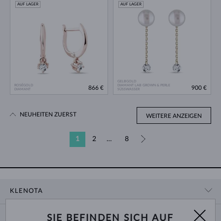
AUF LAGER
AUF LAGER
GELBGOLD
ROSÉGOLD
DIAMANT LAB GROWN & PERLE
866 €
900 €
DIAMANT
SÜSSWASSER
NEUHEITEN ZUERST
WEITERE ANZEIGEN
1
2
…
8
»
KLENOTA
KONTAKTINFORMATIONEN
EINKAUF
SIE BEFINDEN SICH AUF