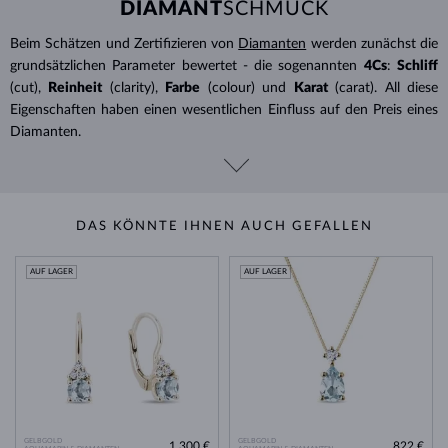
DIAMANT
SCHMUCK
Beim Schätzen und Zertifizieren von
Diamanten
werden zunächst die
grundsätzlichen Parameter bewertet - die sogenannten
4Cs
:
Schliff
(cut),
Reinheit
(clarity),
Farbe
(colour) und
Karat
(carat). All diese
Eigenschaften haben einen wesentlichen Einfluss auf den Preis eines
Diamanten.
DAS KÖNNTE IHNEN AUCH GEFALLEN
AUF LAGER
AUF LAGER
GELBGOLD
GELBGOLD
1 300 €
822 €