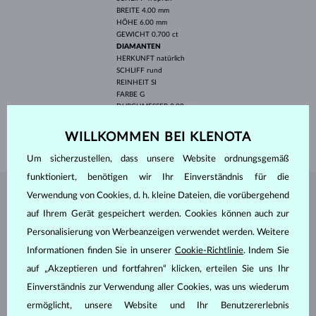
BREITE
4.00 mm
HÖHE
6.00 mm
GEWICHT
0.700 ct
DIAMANTEN
HERKUNFT
natürlich
SCHLIFF
rund
REINHEIT
SI
FARBE
G
DURCHMESSER
2.00 mm
GEWICHT
0.060 ct
WILLKOMMEN BEI KLENOTA
GEWICHT
2.30 g
Um sicherzustellen, dass unsere Website ordnungsgemäß
funktioniert, benötigen wir Ihr Einverständnis für die
Verwendung von Cookies, d. h. kleine Dateien, die vorübergehend
SCHMUCK AUS DEM
KLENOTA ATELIER
auf Ihrem Gerät gespeichert werden. Cookies können auch zur
Personalisierung von Werbeanzeigen verwendet werden. Weitere
Informationen finden Sie in unserer
Cookie-Richtlinie
. Indem Sie
auf „Akzeptieren und fortfahren“ klicken, erteilen Sie uns Ihr
Einverständnis zur Verwendung aller Cookies, was uns wiederum
ermöglicht, unsere Website und Ihr Benutzererlebnis