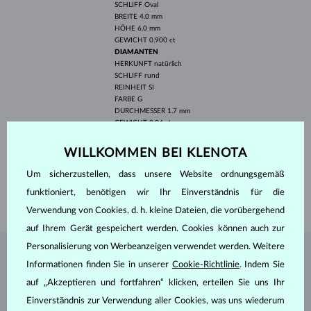
SCHLIFF
Oval
BREITE
4.0 mm
HÖHE
6.0 mm
GEWICHT
0.900 ct
DIAMANTEN
HERKUNFT
natürlich
SCHLIFF
rund
REINHEIT
SI
FARBE
G
DURCHMESSER
1.7 mm
GEWICHT
0.04 ct
BREITE
4.00 mm
WILLKOMMEN BEI KLENOTA
HÖHE
8.90 mm
Um sicherzustellen, dass unsere Website ordnungsgemäß
LÄNGE
16.50 mm
funktioniert, benötigen wir Ihr Einverständnis für die
GEWICHT
1.85 g
Verwendung von Cookies, d. h. kleine Dateien, die vorübergehend
auf Ihrem Gerät gespeichert werden. Cookies können auch zur
Personalisierung von Werbeanzeigen verwendet werden. Weitere
SCHMUCK AUS DEM
KLENOTA ATELIER
Informationen finden Sie in unserer
Cookie-Richtlinie
. Indem Sie
auf „Akzeptieren und fortfahren“ klicken, erteilen Sie uns Ihr
Einverständnis zur Verwendung aller Cookies, was uns wiederum