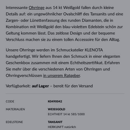
Interessante
Ohrringe
aus 14 kt Weißgold fallen durch kleine
Details auf: ein ungewöhnlicher Ovalschliff des Tansanits und eine
Zargen- oder Lünettenfassung des runden Diamanten, die in
Kombination mit Weißgold den blau-violetten Edelstein schön zur
Geltung kommen lässt. Das zeitlose Design und der bequeme
Verschluss machen sie zu einem tollen Accessoire für den Alltag.
Unsere Ohrringe werden im Schmuckatelier KLENOTA
handgefertigt. Wir liefern Ihnen den Schmuck in einer eleganten
Geschenkbox zusammen mit einem Echtheitszertifikat. Erfahren
Sie mehr über die verschiedenen Arten von Ohrringen und
Ohrringverschlüssen
in unserem Ratgeber
.
Verfügbarkeit:
auf Lager
– bereit für den Versand
CODE
K0490042
MATERIALIEN
WEISSGOLD
ECHTHEIT
14 kt 585/1000
EDELSTEINE
TANSANIT
HERKUNFT
natürlich