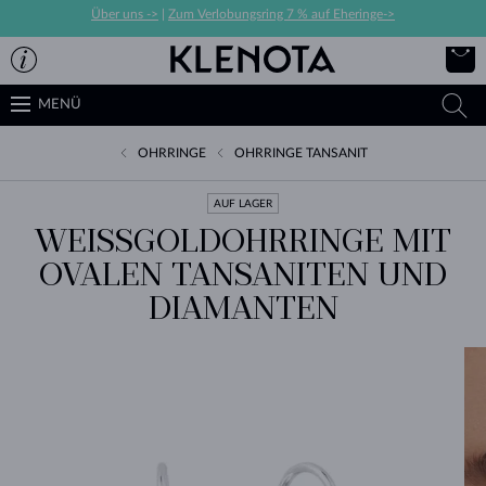
Über uns ->
|
Zum Verlobungsring 7 % auf Eheringe->
MENÜ
OHRRINGE
OHRRINGE TANSANIT
AUF LAGER
WEISSGOLDOHRRINGE MIT O
VALEN TANSANITEN UND D
IAMANTEN