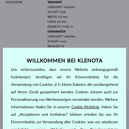
EDELSTEINE
TANSANIT
HERKUNFT
natürlich
SCHLIFF
Oval
BREITE
4.0 mm
HÖHE
6.0 mm
GEWICHT
0.450 ct
DIAMANTEN
HERKUNFT
natürlich
SCHLIFF
rund
REINHEIT
SI
FARBE
G
DURCHMESSER
1.7 mm
WILLKOMMEN BEI KLENOTA
GEWICHT
0.040 ct
BREITE
1.80 mm
Um sicherzustellen, dass unsere Website ordnungsgemäß
GEWICHT
2.05 g
funktioniert, benötigen wir Ihr Einverständnis für die
Verwendung von Cookies, d. h. kleine Dateien, die vorübergehend
auf Ihrem Gerät gespeichert werden. Cookies können auch zur
Personalisierung von Werbeanzeigen verwendet werden. Weitere
SCHMUCK AUS DEM
KLENOTA ATELIER
Informationen finden Sie in unserer
Cookie-Richtlinie
. Indem Sie
auf „Akzeptieren und fortfahren“ klicken, erteilen Sie uns Ihr
Einverständnis zur Verwendung aller Cookies, was uns wiederum