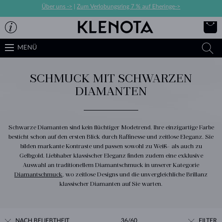
Über uns ->
|
Zum Verlobungsring 7 % auf Eheringe->
MENÜ
SCHMUCK MIT SCHWARZEN
DIAMANTEN
Schwarze Diamanten sind kein flüchtiger Modetrend. Ihre einzigartige Farbe
besticht schon auf den ersten Blick durch Raffinesse und zeitlose Eleganz. Sie
bilden markante Kontraste und passen sowohl zu Weiß- als auch zu
Gelbgold. Liebhaber klassischer Eleganz finden zudem eine exklusive
Auswahl an traditionellem Diamantschmuck in unserer Kategorie
Diamantschmuck
, wo zeitlose Designs und die unvergleichliche Brillanz
klassischer Diamanten auf Sie warten.
NACH BELIEBTHEIT
36/60
FILTER