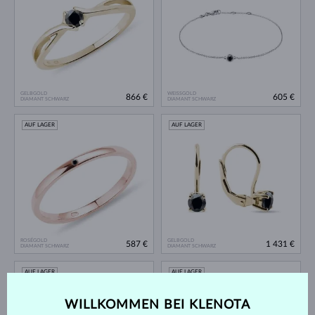
GELBGOLD
WEISSGOLD
866 €
605 €
DIAMANT SCHWARZ
DIAMANT SCHWARZ
AUF LAGER
AUF LAGER
ROSÉGOLD
GELBGOLD
587 €
1 431 €
DIAMANT SCHWARZ
DIAMANT SCHWARZ
AUF LAGER
AUF LAGER
WILLKOMMEN BEI KLENOTA