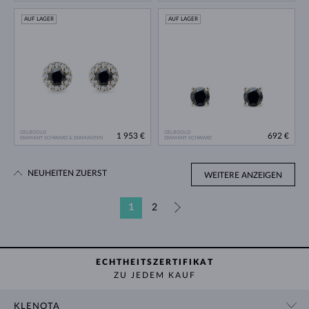
AUF LAGER
AUF LAGER
GELBGOLD
GELBGOLD
1 953 €
692 €
DIAMANT SCHWARZ & DIAMANTEN
DIAMANT SCHWARZ
NEUHEITEN ZUERST
WEITERE ANZEIGEN
1
2
»
ECHTHEITSZERTIFIKAT
ZU JEDEM KAUF
KLENOTA