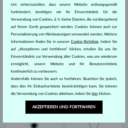
Um sicherzustellen, dass unsere Website ordnungsgemäß
funktioniert, benötigen wir Ihr Einverständnis für die
Verwendung von Cookies, d. h. kleine Dateien, die vorübergehend
auf Ihrem Gerät gespeichert werden. Cookies können auch zur
GELBGOLD
WEISSGOLD
1 127 €
1 953 €
DIAMANT SCHWARZ
DIAMANT SCHWARZ & DIAMANTEN
Personalisierung von Werbeanzeigen verwendet werden. Weitere
Informationen finden Sie in unserer
Cookie-Richtlinie
. Indem Sie
AUF LAGER
AUF LAGER
auf „Akzeptieren und fortfahren“ klicken, erteilen Sie uns Ihr
Einverständnis zur Verwendung aller Cookies, was uns wiederum
ermöglicht, unsere Website und Ihr Benutzererlebnis
kontinuierlich zu verbessern.
Andernfalls können Sie auch so fortfahren. Beachten Sie jedoch,
dass dies Ihr Einkaufserlebnis beeinträchtigen kann. Sie können
WEISSGOLD
WEISSGOLD
692 €
692 €
DIAMANT SCHWARZ
DIAMANT SCHWARZ & DIAMANTEN
die Verwendung von Cookies ablehnen, indem Sie
hier
klicken.
AUF LAGER
AUF LAGER
AKZEPTIEREN UND FORTFAHREN