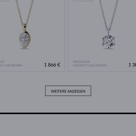
OLD
WEISSGOLD
1 866 €
1 3
NT LAB GROWN
DIAMANT LAB GROWN
WEITERE ANZEIGEN