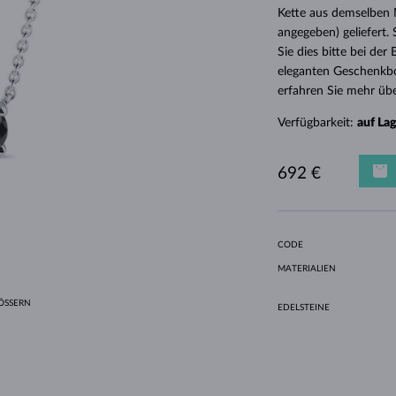
HALO-DESIGN
ORIGINELLE SETS
AMETHYSTE
EINZELOHRRINGE
EDELSTEINE
SÜSSWASSERPERLEN
LÜNETTENFASSUNG
FÜR DIE MUTTER
WEISSGOLD
MORGANITE
TOPASE
RUBINE
GESCHENKIDEEN
Kette aus demselben M
angegeben) geliefert.
GELBGOLD
MAGNETISCHE HALSKETTEN
ROSÉGOLD
Sie dies bitte bei de
ROSÉGOLD
GRAVIERBARER SCHMUCK
eleganten Geschenkbo
erfahren Sie mehr übe
LETNÍ VRSTVENÍ
Verfügbarkeit:
auf La
692 €
CODE
MATERIALIEN
SSERN
EDELSTEINE