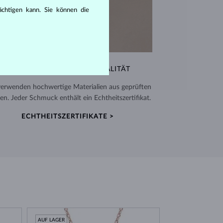
rächtigen kann. Sie können die
AUSSERGEWÖHNLICHE QUALITÄT
verwenden hochwertige Materialien aus geprüften
en. Jeder Schmuck enthält ein Echtheitszertifikat.
ECHTHEITSZERTIFIKATE >
AUF LAGER
AUF LAGER