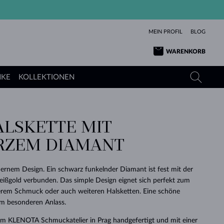
MEIN PROFIL
BLOG
WARENKORB
NKE
KOLLEKTIONEN
LSKETTE MIT
GELBGOLD
TANSANITE
TURMALINE
SAPHIRE
RZEM DIAMANT
ROSÉGOLD
TOPASE
MOLDAVITE
SMARAGDE
TURMALINE
MINERALKETTEN
MOLDAVITE
rnem Design. Ein schwarz funkelnder Diamant ist fest mit der
ARMBÄNDER
KOLLEKTIONEN
SCHENKEN
RICHTIGEN
ANGEBOT
KLENOTA
SIMPLEN
PERLEN
SCHÖN
LIEBE
eißgold verbunden. Das simple Design eignet sich perfekt zum
MOLDAVITE
PERLEN ANHÄNGER
MINERALIEN
rem Schmuck oder auch weiteren Halsketten. Eine schöne
BABY-OHRRINGE
WEISSGOLD
HOCHZEITSSCHMUCK
DINGE
m besonderen Anlass.
HOCHZEITSOHRRINGE
GELBGOLD
GELBGOLD
DURCHSEHEN
DURCHSEHEN
DURCHSEHEN
DURCHSEHEN
DURCHSEHEN
DURCHSEHEN
DURCHSEHEN
DURCHSEHEN
DURCHSEHEN
 im KLENOTA Schmuckatelier in Prag handgefertigt und mit einer