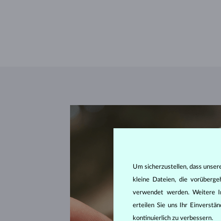
Um sicherzustellen, dass unser
kleine Dateien, die vorüberg
verwendet werden. Weitere I
erteilen Sie uns Ihr Einverst
kontinuierlich zu verbessern.