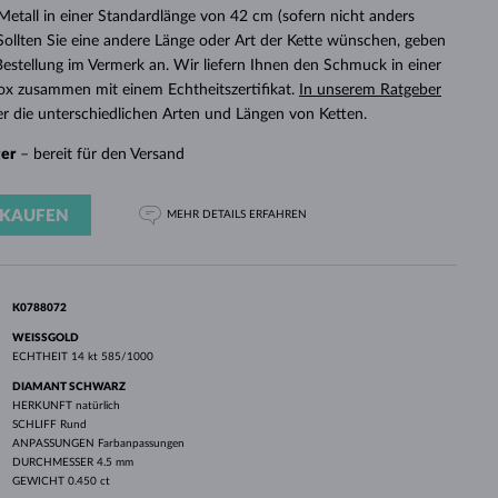
WEISSGOLD
ROSÉGOLD
WEISSGOLD
etall in einer Standardlänge von 42 cm (sofern nicht anders
DURCHSEHEN
 Sollten Sie eine andere Länge oder Art der Kette wünschen, geben
r Bestellung im Vermerk an. Wir liefern Ihnen den Schmuck in einer
x zusammen mit einem Echtheitszertifikat.
In unserem Ratgeber
r die unterschiedlichen Arten und Längen von Ketten.
ger
– bereit für den Versand
KAUFEN
MEHR DETAILS
ERFAHREN
K0788072
WEISSGOLD
ECHTHEIT
14 kt 585/1000
DIAMANT SCHWARZ
HERKUNFT
natürlich
SCHLIFF
Rund
ANPASSUNGEN
Farbanpassungen
DURCHMESSER
4.5 mm
GEWICHT
0.450 ct