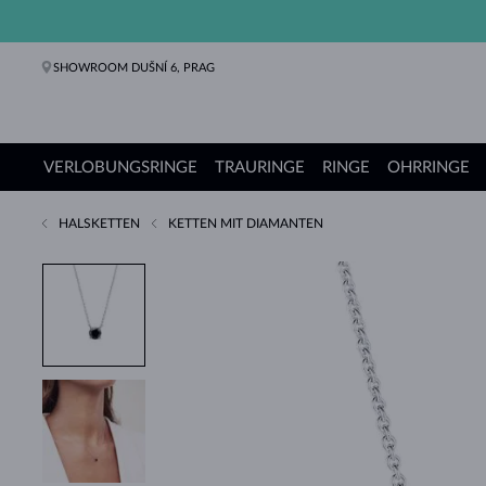
SHOWROOM DUŠNÍ 6, PRAG
VERLOBUNGSRINGE
TRAURINGE
RINGE
OHRRINGE
HALSKETTEN
KETTEN MIT DIAMANTEN
Verlobungsringe
Trauringe
Ringe
Ohrringe
Ketten
Armbänder
Perlen
Schmuck
Geschenke
KLENOTA Kollektionen