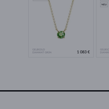
NEU
GELBGOLD
GELBG
1 083 €
DIAMANT GRÜN
DIAMA