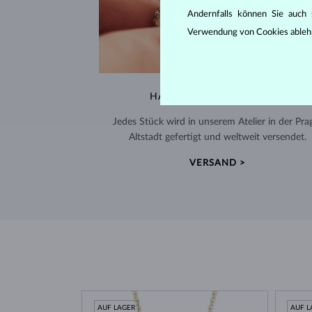
Andernfalls können Sie auch s
Verwendung von Cookies ableh
HANDGEFERTIGT IN PRAG
Jedes Stück wird in unserem Atelier in der Pra
Altstadt gefertigt und weltweit versendet.
VERSAND >
AUF LAGER
AUF L