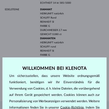
ECHTHEIT
14 kt 585/1000
EDELSTEINE
DIAMANT
HERKUNFT
natürlich
SCHLIFF
Rund
REINHEIT
SI
FARBE
G
DURCHMESSER
2.7 mm
GEWICHT
0.080 ct
DIAMANTEN
HERKUNFT
natürlich
SCHLIFF
rund
REINHEIT
SI
FARBE
G
DURCHMESSER
1.5 mm
GEWICHT
0.060 ct
WILLKOMMEN BEI KLENOTA
BREITE
8.40 mm
Um sicherzustellen, dass unsere Website ordnungsgemäß
HÖHE
9.60 mm
funktioniert, benötigen wir Ihr Einverständnis für die
LÄNGE
400.00 mm
Verwendung von Cookies, d. h. kleine Dateien, die vorübergehend
GEWICHT
1.75 g
auf Ihrem Gerät gespeichert werden. Cookies können auch zur
Personalisierung von Werbeanzeigen verwendet werden. Weitere
Informationen finden Sie in unserer
Cookie-Richtlinie
. Indem Sie