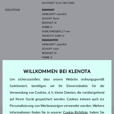
ECHTHEIT
14 kt 585/1000
EDELSTEINE
DIAMANT
HERKUNFT
natürlich
SCHLIFF
Rund
REINHEIT
SI
FARBE
G
DURCHMESSER
2.7 mm
GEWICHT
0.080 ct
DIAMANTEN
HERKUNFT
natürlich
SCHLIFF
rund
REINHEIT
SI
FARBE
G
DURCHMESSER
1.5 mm
GEWICHT
0.060 ct
WILLKOMMEN BEI KLENOTA
BREITE
8.40 mm
Um sicherzustellen, dass unsere Website ordnungsgemäß
HÖHE
9.60 mm
funktioniert, benötigen wir Ihr Einverständnis für die
LÄNGE
400.00 mm
Verwendung von Cookies, d. h. kleine Dateien, die vorübergehend
GEWICHT
1.75 g
auf Ihrem Gerät gespeichert werden. Cookies können auch zur
Personalisierung von Werbeanzeigen verwendet werden. Weitere
Informationen finden Sie in unserer
Cookie-Richtlinie
. Indem Sie