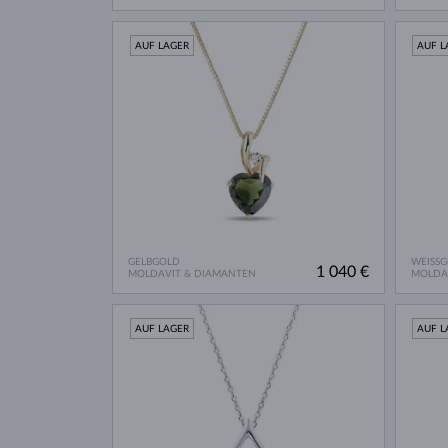
AUF LAGER
AUF L
GELBGOLD
WEISS
1 040 €
MOLDAVIT & DIAMANTEN
MOLDA
AUF LAGER
AUF L