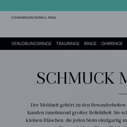
SHOWROOM DUŠNÍ 6, PRAG
VERLOBUNGSRINGE
TRAURINGE
RINGE
OHRRINGE
Verlobungsringe
Trauringe
Ringe
Ohrringe
Ketten
Armbänder
Perlen
Schmuck
Geschenke
KLENOTA Kollektionen
SCHMUCK M
Der Moldavit gehört zu den Besonderheiten 
Kunden zunehmend großer Beliebtheit. Sie sch
kleinen Bläschen, die jeden Stein einzigartig