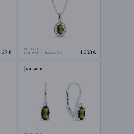
GELBGOLD
127 €
1 083 €
MOLDAVIT & DIAMANTEN
AUF LAGER
WEISSGOLD