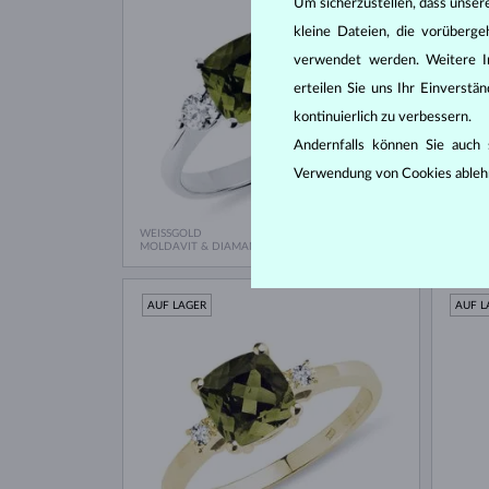
Um sicherzustellen, dass unser
kleine Dateien, die vorüberg
verwendet werden. Weitere I
erteilen Sie uns Ihr Einverst
kontinuierlich zu verbessern.
Andernfalls können Sie auch s
Verwendung von Cookies ableh
WEISSGOLD
WEISS
1 474 €
MOLDAVIT & DIAMANTEN
MOLDA
AUF LAGER
AUF L