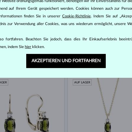
e Website ordnungsgemäß funktioniert, benötigen wir Ihr Einverständnis für di
ehend auf Ihrem Gerät gespeichert werden. Cookies können auch zur Perso
nformationen finden Sie in unserer
Cookie-Richtlinie
. Indem Sie auf „Akzept
ändnis zur Verwendung aller Cookies, was uns wiederum ermöglicht, unsere We
o fortfahren. Beachten Sie jedoch, dass dies Ihr Einkaufserlebnis beeint
nen, indem Sie
hier
klicken.
AKZEPTIEREN UND FORTFAHREN
GOLD
GELBGOLD
1 257 €
3 
VIT & DIAMANTEN
MOLDAVIT & DIAMANTEN
AGER
AUF LAGER