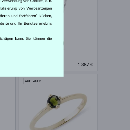
e Verwendung von Cookies, d. h.
nalisierung von Werbeanzeigen
ieren und fortfahren“ klicken,
bsite und Ihr Benutzererlebnis
rächtigen kann. Sie können die
WEISSGOLD
779 €
1 387 €
MOLDAVIT & DIAMANTEN
AUF LAGER