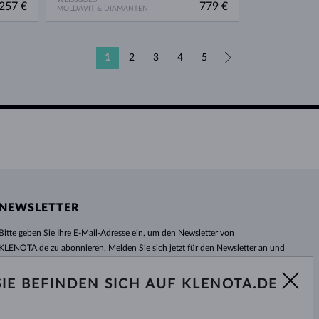
257 €
779 €
MOLDAVIT & DIAMANTEN
1
2
3
4
5
»
NEWSLETTER
Bitte geben Sie Ihre E-Mail-Adresse ein, um den Newsletter von
KLENOTA.de zu abonnieren. Melden Sie sich jetzt für den Newsletter an und
bleiben Sie auch in Zukunft informiert. So verpassen Sie keine Neuheit und
kein Sonderangebot mehr!
SIE BEFINDEN SICH AUF KLENOTA.DE
ABONNIEREN