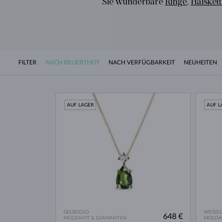
Sie wunderbare
Ringe
,
Halsket
FILTER
NACH BELIEBTHEIT
NACH VERFÜGBARKEIT
NEUHEITEN
AUF LAGER
AUF L
GELBGOLD
WEISS
648 €
MOLDAVIT & DIAMANTEN
MOLDA