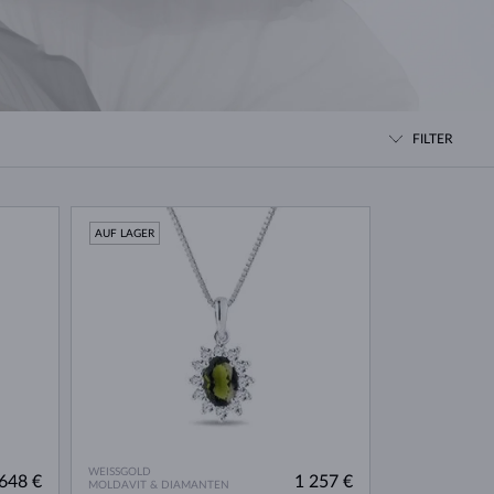
WEISSGOLD
ROSÉGOLD
WEISSGOLD
DURCHSEHEN
FILTER
AUF LAGER
WEISSGOLD
648 €
1 257 €
MOLDAVIT & DIAMANTEN