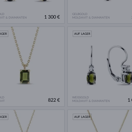
OLD
GELBGOLD
1 300 €
VIT & DIAMANTEN
MOLDAVIT & DIAMANTEN
AGER
AUF LAGER
OLD
WEISSGOLD
822 €
1 
VIT
MOLDAVIT & DIAMANTEN
AGER
AUF LAGER