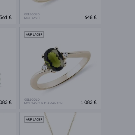
GELBGOLD
561 €
648 €
MOLDAVIT
AUF LAGER
GELBGOLD
083 €
1 083 €
MOLDAVIT & DIAMANTEN
AUF LAGER