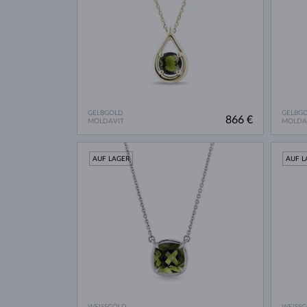
GELBGOLD
GELBG
866 €
MOLDAVIT
MOLDA
AUF LAGER
AUF L
WEISSGOLD
WEISS