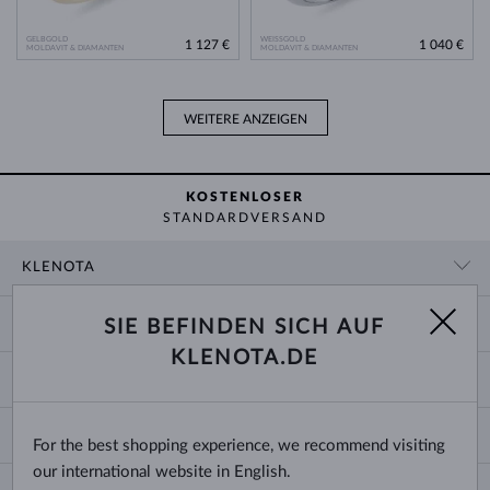
GELBGOLD
WEISSGOLD
1 127 €
1 040 €
MOLDAVIT & DIAMANTEN
MOLDAVIT & DIAMANTEN
WEITERE ANZEIGEN
KOSTENLOSER
STANDARDVERSAND
KLENOTA
KONTAKTINFORMATIONEN
EINKAUF
SIE BEFINDEN SICH AUF
SHOWROOM
KLENOTA.DE
ZAHLUNG UND VERSAND
ÜBER UNS
SCHMUCK
RÜCKGABE UND UMTAUSCH
PRESSE
RINGGRÖSSEN UND ANPASSUNGEN
REKLAMATION
IMPRESSUM
CHANGE COUNTRY
For the best shopping experience, we recommend visiting
KETTENGRÖSSEN UND -ARTEN
TRAURINGE AUSWÄHLEN
BLOG
our international website in English.
ARMBANDGRÖSSEN
ECHTHEITSZERTIFIKATE
Deutschland & Österreich