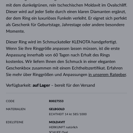
mit dem dunkelgrünen, rein tschechischen Moldavit im Ovalschliff.
Dieser wird auf jeder Seite durch einen klaren Diamanten ergänzt,
der dem Ring ein luxuriöses Funkeln verleiht. Er eignet sich perfekt
als Geschenk für Geburtstage, Jahrestage oder andere besondere
Momente.
Dieser Ring wird im Schmuckatelier KLENOTA handgefertigt.
Wenn Sie Ihre Ringgröße anpassen lassen müssen, ist die erste
Anpassung innerhalb von 60 Tagen nach Erhalt des Rings
kostenlos. Wir liefern Ihnen den Schmuck in einer eleganten
Geschenkbox zusammen mit einem Echtheitszertifikat. Erfahren
Sie mehr über Ringgrößen und Anpassungen
in unserem Ratgeber
.
Verfügbarkeit:
auf Lager
– bereit für den Versand
CODE
R0027553
MATERIALIEN
GELBGOLD
ECHTHEIT
14 kt 585/1000
EDELSTEINE
MOLDAVIT
HERKUNFT
natürlich
SCHLIFF
Oval