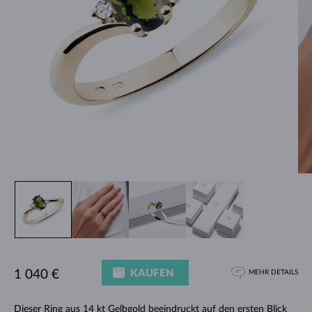
KAUFEN
1 040 €
MEHR DETAILS
Dieser Ring aus 14 kt Gelbgold beeindruckt auf den ersten Blick