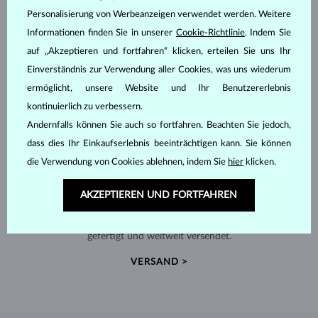
Personalisierung von Werbeanzeigen verwendet werden. Weitere
Informationen finden Sie in unserer
Cookie-Richtlinie
. Indem Sie
auf „Akzeptieren und fortfahren“ klicken, erteilen Sie uns Ihr
Einverständnis zur Verwendung aller Cookies, was uns wiederum
ermöglicht, unsere Website und Ihr Benutzererlebnis
kontinuierlich zu verbessern.
Andernfalls können Sie auch so fortfahren. Beachten Sie jedoch,
dass dies Ihr Einkaufserlebnis beeinträchtigen kann. Sie können
die Verwendung von Cookies ablehnen, indem Sie
hier
klicken.
AKZEPTIEREN UND FORTFAHREN
HANDGEFERTIGT IN PRAG
Jedes Stück wird in unserem Atelier in der Prager Altstadt
gefertigt und weltweit versendet.
VERSAND >