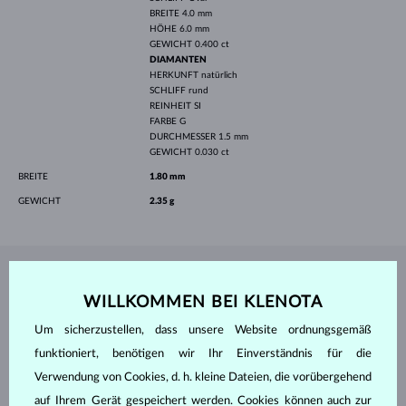
BREITE
4.0 mm
HÖHE
6.0 mm
GEWICHT
0.400 ct
DIAMANTEN
HERKUNFT
natürlich
SCHLIFF
rund
REINHEIT
SI
FARBE
G
DURCHMESSER
1.5 mm
GEWICHT
0.030 ct
BREITE
1.80 mm
GEWICHT
2.35 g
SCHMUCK AUS DEM
KLENOTA ATELIER
WILLKOMMEN BEI KLENOTA
Um sicherzustellen, dass unsere Website ordnungsgemäß
funktioniert, benötigen wir Ihr Einverständnis für die
Verwendung von Cookies, d. h. kleine Dateien, die vorübergehend
auf Ihrem Gerät gespeichert werden. Cookies können auch zur