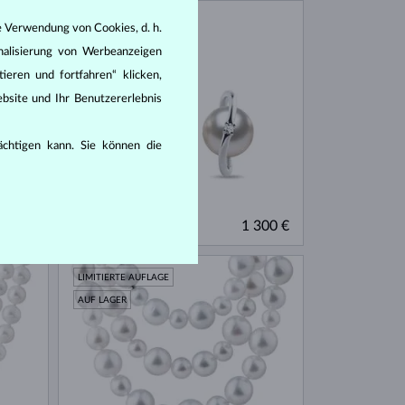
AUF LAGER
e Verwendung von Cookies, d. h.
nalisierung von Werbeanzeigen
ieren und fortfahren“ klicken,
bsite und Ihr Benutzererlebnis
rächtigen kann. Sie können die
WEISSGOLD & DIAMANTEN
953 €
1 300 €
AKOYA
LIMITIERTE AUFLAGE
AUF LAGER