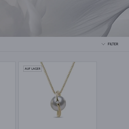
WEISSGOLD
ROSÉGOLD
WEISSGOLD
DURCHSEHEN
FILTER
AUF LAGER