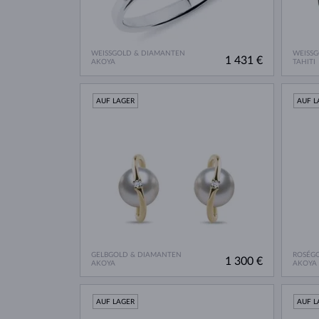
WEISSGOLD & DIAMANTEN
WEISS
1 431 €
AKOYA
TAHITI
AUF LAGER
AUF L
GELBGOLD & DIAMANTEN
ROSÉG
1 300 €
AKOYA
AKOYA
AUF LAGER
AUF L