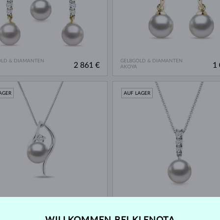
OLD & DIAMANTEN
GELBGOLD & DIAMANTEN
2 861 €
1 
AKOYA
AGER
AUF LAGER
GOLD & DIAMANTEN
WEISSGOLD & DIAMANTEN
1 040 €
1 
AKOYA