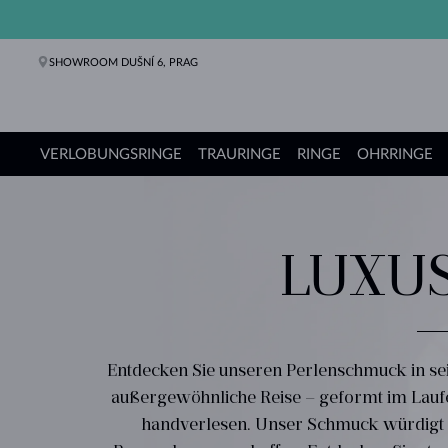
SHOWROOM DUŠNÍ 6, PRAG
VERLOBUNGSRINGE
TRAURINGE
RINGE
OHRRINGE
Verlobungsringe
Trauringe
Ringe
Ohrringe
Ketten
Armbänder
Perlen
Schmuck
Geschenke
KLENOTA Kollektionen
LUXU
Entdecken Sie unseren Perlenschmuck in sei
außergewöhnliche Reise – geformt im Laufe
handverlesen. Unser Schmuck würdigt di