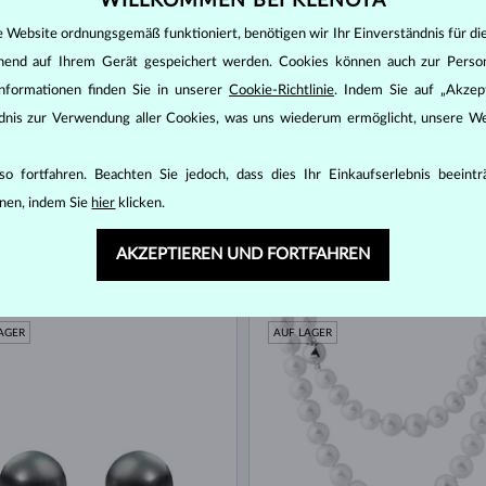
WILLKOMMEN BEI KLENOTA
AGER
LIMITIERTE AUFLAGE
e Website ordnungsgemäß funktioniert, benötigen wir Ihr Einverständnis für di
AUF LAGER
ehend auf Ihrem Gerät gespeichert werden. Cookies können auch zur Perso
nformationen finden Sie in unserer
Cookie-Richtlinie
. Indem Sie auf „Akzept
ändnis zur Verwendung aller Cookies, was uns wiederum ermöglicht, unsere We
o fortfahren. Beachten Sie jedoch, dass dies Ihr Einkaufserlebnis beeint
nen, indem Sie
hier
klicken.
AKZEPTIEREN UND FORTFAHREN
GOLD & DIAMANTEN
CHIRURGENSTAHL
2 344 €
6 
TAHITI
AGER
AUF LAGER