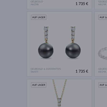
GELBGOLD
GELBG
1 735 €
AKOYA
AKOYA
AUF LAGER
AUF L
GELBGOLD & DIAMANTEN
GELBG
1 735 €
TAHITI
AKOYA
AUF LAGER
AUF L