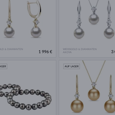
OLD & DIAMANTEN
WEISSGOLD & DIAMANTEN
1 996 €
3 
AKOYA
AGER
AUF LAGER