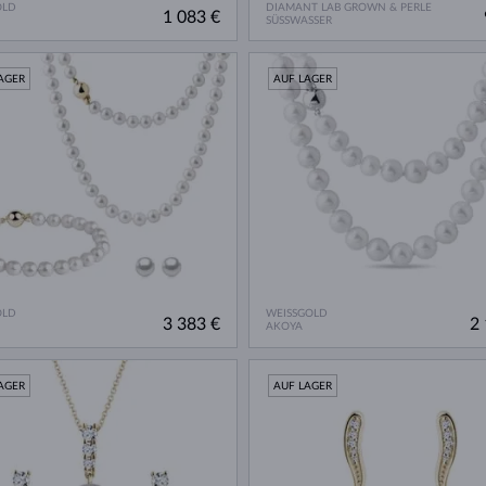
OLD
DIAMANT LAB GROWN & PERLE
1 083 €
SÜSSWASSER
AGER
AUF LAGER
OLD
WEISSGOLD
3 383 €
2 
AKOYA
AGER
AUF LAGER