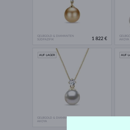
GELBGOLD & DIAMANTEN
GELBG
1 822 €
SÜDPAZIFIK
AKOYA
AUF LAGER
AUF L
GELBGOLD & DIAMANTEN
WEISS
1 040 €
AKOYA
AKOYA