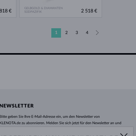
GELBGOLD & DIAMANTEN
818 €
2 518 €
SÜDPAZIFIK
1
2
3
4
»
NEWSLETTER
Bitte geben Sie Ihre E-Mail-Adresse ein, um den Newsletter von
KLENOTA.de zu abonnieren. Melden Sie sich jetzt für den Newsletter an und
bleiben Sie auch in Zukunft informiert. So verpassen Sie keine Neuheit und
kein Sonderangebot mehr!