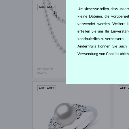
AUF LAGER
AUF L
Um sicherzustellen, dass unser
kleine Dateien, die vorüberg
verwendet werden. Weitere I
erteilen Sie uns Ihr Einverst
kontinuierlich zu verbessern.
Andernfalls können Sie auch s
Verwendung von Cookies ableh
WEISSGOLD
WEISS
1 735 €
AKOYA
TAHITI
AUF LAGER
AUF L