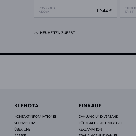
ROSÉGOLD
CHIRU
1 344 €
AKOYA
TAHITI
NEUHEITEN ZUERST
KLENOTA
EINKAUF
KONTAKTINFORMATIONEN
ZAHLUNG UND VERSAND
SHOWROOM
RÜCKGABE UND UMTAUSCH
ÜBER UNS
REKLAMATION
PRESSE
TRAURINGE AUSWÄHLEN