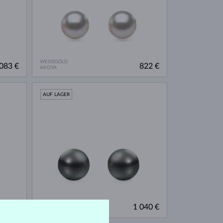
WEISSGOLD
083 €
822 €
AKOYA
AUF LAGER
WEISSGOLD
170 €
1 040 €
TAHITI