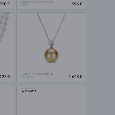
GELBGOLD & DIAMANTEN
900 €
996 €
AKOYA
GELBGOLD & DIAMANTEN
127 €
1 648 €
SÜDPAZIFIK
AUF LAGER