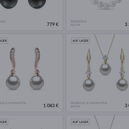
GOLD
WEISSGOLD
779 €
3 
AKOYA
AGER
AUF LAGER
OLD & DIAMANTEN
GELBGOLD & DIAMANTEN
1 083 €
3 
AKOYA
AGER
AUF LAGER