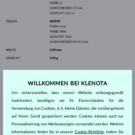
FARBE
G
DURCHMESSER
2.5 mm
GEWICHT
0.12 ct
PERLEN
AKOYA
FORM
rund
FARBE
Weiß
QUALITÄT
AAA
DURCHMESSER
8.0-8.5 mm
BREITE
2.00 mm
GEWICHT
3.50 g
WILLKOMMEN BEI KLENOTA
SCHMUCK AUS DEM
KLENOTA ATELIER
Um sicherzustellen, dass unsere Website ordnungsgemäß
funktioniert, benötigen wir Ihr Einverständnis für die
Verwendung von Cookies, d. h. kleine Dateien, die vorübergehend
auf Ihrem Gerät gespeichert werden. Cookies können auch zur
Personalisierung von Werbeanzeigen verwendet werden. Weitere
Informationen finden Sie in unserer
Cookie-Richtlinie
. Indem Sie