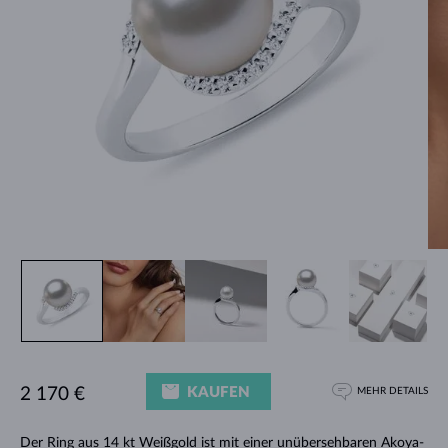
KAUFEN
2 170 €
MEHR DETAILS
Der Ring aus 14 kt Weißgold ist mit einer unübersehbaren Akoya-