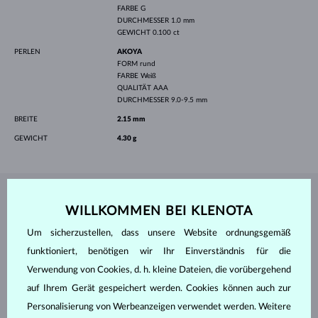
FARBE
G
DURCHMESSER
1.0 mm
GEWICHT
0.100 ct
PERLEN
AKOYA
FORM
rund
FARBE
Weiß
QUALITÄT
AAA
DURCHMESSER
9.0-9.5 mm
BREITE
2.15 mm
GEWICHT
4.30 g
SCHMUCK AUS DEM
KLENOTA ATELIER
WILLKOMMEN BEI KLENOTA
Um sicherzustellen, dass unsere Website ordnungsgemäß
funktioniert, benötigen wir Ihr Einverständnis für die
Verwendung von Cookies, d. h. kleine Dateien, die vorübergehend
auf Ihrem Gerät gespeichert werden. Cookies können auch zur
Personalisierung von Werbeanzeigen verwendet werden. Weitere