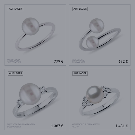
AUF LAGER
AUF LAGER
WEISSGOLD
WEISSGOLD
779 €
692 €
SÜSSWASSER
SÜSSWASSER
AUF LAGER
AUF LAGER
WEISSGOLD & DIAMANTEN
WEISSGOLD & DIAMANTEN
1 387 €
1 431 €
SÜSSWASSER
AKOYA