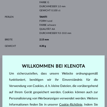
FARBE
G
DURCHMESSER
1.0 mm
GEWICHT
0.100 ct
PERLEN
TAHITI
FORM
rund
FARBE
schwarz
QUALITÄT
AA
DURCHMESSER
9.0-10.0 mm
BREITE
2.15 mm
GEWICHT
4.30 g
WILLKOMMEN BEI KLENOTA
SCHMUCK AUS DEM
KLENOTA ATELIER
Um sicherzustellen, dass unsere Website ordnungsgemäß
funktioniert, benötigen wir Ihr Einverständnis für die
Verwendung von Cookies, d. h. kleine Dateien, die vorübergehend
auf Ihrem Gerät gespeichert werden. Cookies können auch zur
Personalisierung von Werbeanzeigen verwendet werden. Weitere
Informationen finden Sie in unserer
Cookie-Richtlinie
. Indem Sie