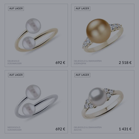
AUF LAGER
AUF LAGER
GELBGOLD
GELBGOLD & DIAMANTEN
692 €
2 518 €
SÜSSWASSER
SÜDPAZIFIK
AUF LAGER
AUF LAGER
WEISSGOLD
GELBGOLD & DIAMANTEN
692 €
1 431 €
SÜSSWASSER
AKOYA