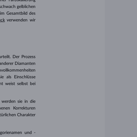
ner Farbskalierung
schwach gelblichen
t im Gesamtbild des
ck
verwenden wir
rteilt. Der Prozess
e anderer Diamanten
Unvollkommenheiten
e als Einschlüsse
t weist selbst bei
werden sie in die
menen Korrekturen
türlichen Charakter
tegorienamen und -