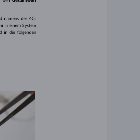
um den
Gesamtwert
ard namens der 4Cs
en
in einem System
d in die folgenden