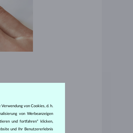
tungskriterien für
e Verwendung von Cookies, d. h.
, wie nah der Stein
nalisierung von Werbeanzeigen
nthalten natürliche
ieren und fortfahren“ klicken,
tickstoff, der den
bsite und Ihr Benutzererlebnis