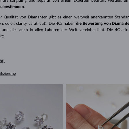
 muss sorgfältig und separat von einem Experten beurteilt werden, 
zu bestimmen
.
er Qualität von Diamanten gibt es einen weltweit anerkannten Stand
: color, clarity, carat, cut). Die 4Cs haben
die Bewertung von Diamant
t
und dies auch in allen Laboren der Welt vereinheitlicht. Die 4Cs sin
lt:
ht)
ifizierung