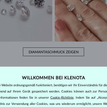
DIAMANTASCHMUCK ZEIGEN
WILLKOMMEN BEI KLENOTA
raschend sein zu erfahren, dass die Farbe eines der vier Hauptbewer
e Website ordnungsgemäß funktioniert, benötigen wir Ihr Einverständnis für di
 ist. Es wäre daher zutreffender zu sagen, dass tatsächlich beurteilt wird
ehend auf Ihrem Gerät gespeichert werden. Cookies können auch zur Perso
eit grenzt. Ein völlig farbloser Diamant ist sehr selten. Tatsächlich e
nformationen finden Sie in unserer
Cookie-Richtlinie
. Indem Sie auf „Akzept
zte Chemikalien anderer Elemente und bei klaren Diamanten ist dies S
ändnis zur Verwendung aller Cookies, was uns wiederum ermöglicht, unsere We
edlichem Maße von gelb bis gelbbraun färbt.