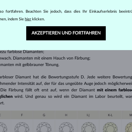
ht, die
Farbe klarer Diamanten zu klassifizieren
, wird ein Vergleichssys
o fortfahren. Beachten Sie jedoch, dass dies Ihr Einkaufserlebnis beeint
figsten anhand der international anerkannten
GIA-Farbskala
(die Ska
nen, indem Sie
hier
klicken.
, aber die hinzugefügten verbalen Beschreibungen wurden vom HRD-
der GIA-Farbskala basiert). Die GIA-Skala arbeitet mit den Buchstaben 
AKZEPTIEREN UND FORTFAHREN
rden wie folgt bezeichnet:
rblose Diamanten;
hezu farblose Diamanten;
chwach. Diamanten mit einem Hauch von Färbung;
amanten mit gelbbrauner Tönung.
rbloser Diamant hat die Bewertungsstufe D. Jede weitere Bewertung
ehmender Intensität auf, der für das ungeübte Auge jedoch möglicherwei
 Die Färbung fällt oft erst auf, wenn der Diamant
mit einem farblo
glichen
wird. Und genau so wird ein Diamant im Labor beurteilt, was
rt.