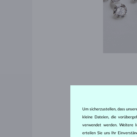
Farbe
Es mag etwas über
Um sicherzustellen, dass unser
farblose Diamanten
kleine Dateien, die vorüberg
an eine Farblosigk
verwendet werden. Weitere I
Diamanten zugeset
erteilen Sie uns Ihr Einverst
Stein in unterschi