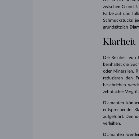
Die in der Schmuc
zwischen G und J.
Farbe auf und fall
Schmuckstücks je
grundsätzlich
Diam
Klarheit
Die Reinheit von
beinhaltet die Suc
oder Mineralien, 
reduzieren den P
beschrieben werde
zehnfacher Vergröß
Diamanten können
entsprechende Kl
aufgeführt. Dennoc
verleihen.
Diamanten werden