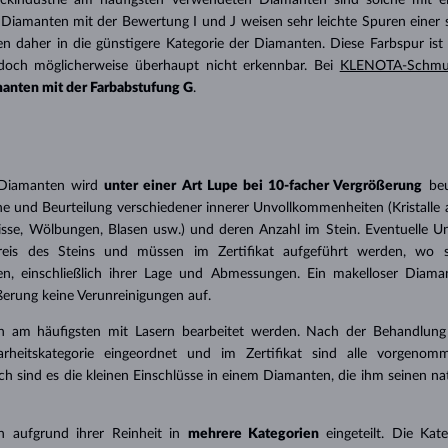
kindustrie am häufigsten verwendeten Diamanten sind solche mit ei
 Diamanten mit der Bewertung I und J weisen sehr leichte Spuren einer 
en daher in die günstigere Kategorie der Diamanten. Diese Farbspur is
doch möglicherweise überhaupt nicht erkennbar. Bei
KLENOTA-Schmu
anten mit der Farbabstufung G
.
 Diamanten wird
unter einer Art Lupe bei 10-facher Vergrößerung
beu
he und Beurteilung verschiedener innerer Unvollkommenheiten (Kristall
Risse, Wölbungen, Blasen usw.) und deren Anzahl im Stein. Eventuelle 
reis des Steins und müssen im Zertifikat aufgeführt werden, wo si
n, einschließlich ihrer Lage und Abmessungen. Ein makelloser Diaman
erung keine Verunreinigungen auf.
 am häufigsten mit Lasern bearbeitet werden. Nach der Behandlung 
arheitskategorie eingeordnet und im Zertifikat sind alle vorgenom
h sind es die kleinen Einschlüsse in einem Diamanten, die ihm seinen na
 aufgrund ihrer Reinheit in
mehrere Kategorien
eingeteilt. Die Ka