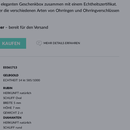
WEISSGOLD
ROSÉGOLD
WEISSGOLD
 eleganten Geschenkbox zusammen mit einem Echtheitszertifikat.
DURCHSEHEN
er die verschiedenen Arten von Ohrringen und Ohrringverschlüssen
ger
– bereit für den Versand
KAUFEN
MEHR DETAILS
ERFAHREN
E0361713
GELBGOLD
ECHTHEIT
14 kt 585/1000
RUBIN
HERKUNFT
natürlich
SCHLIFF
Oval
BREITE
5 mm
HÖHE
7 mm
GEWICHT
2 ct
DIAMANTEN
HERKUNFT
natürlich
SCHLIFF
rund