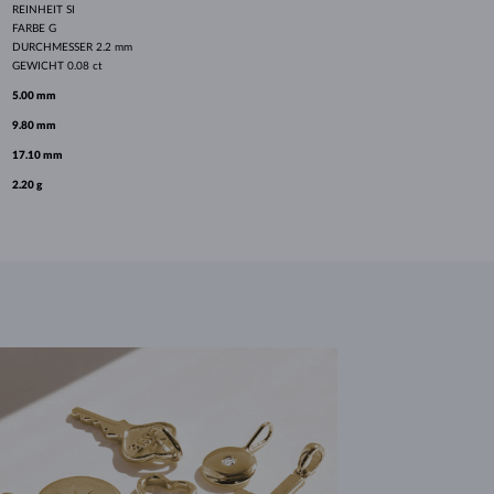
REINHEIT
SI
FARBE
G
DURCHMESSER
2.2 mm
GEWICHT
0.08 ct
5.00 mm
9.80 mm
17.10 mm
2.20 g