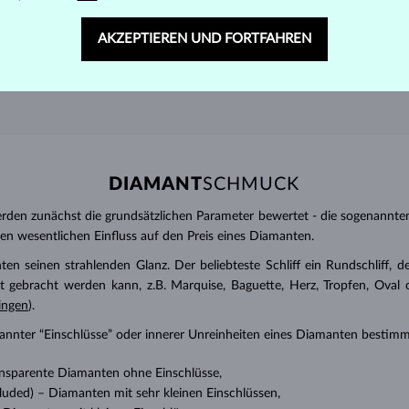
AKZEPTIEREN UND FORTFAHREN
DIAMANT
SCHMUCK
den zunächst die grundsätzlichen Parameter bewertet - die sogenannte
inen wesentlichen Einfluss auf den Preis eines Diamanten.
ten seinen strahlenden Glanz. Der beliebteste Schliff ein Rundschliff, d
t gebracht werden kann, z.B. Marquise, Baguette, Herz, Tropfen, Oval ode
ingen
).
nannter “Einschlüsse” oder innerer Unreinheiten eines Diamanten bestimm
transparente Diamanten ohne Einschlüsse,
ncluded) – Diamanten mit sehr kleinen Einschlüssen,