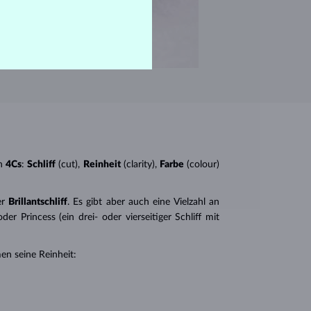
n
4Cs
:
Schliff
(cut),
Reinheit
(clarity),
Farbe
(colour)
er
Brillantschliff
. Es gibt aber auch eine Vielzahl an
r Princess (ein drei- oder vierseitiger Schliff mit
en seine Reinheit: