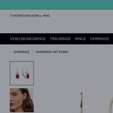
SHOWROOM DUŠNÍ 6, PRAG
VERLOBUNGSRINGE
TRAURINGE
RINGE
OHRRINGE
OHRRINGE
OHRRINGE MIT RUBIN
Verlobungsringe
Trauringe
Ringe
Ohrringe
Ketten
Armbänder
Perlen
Schmuck
Geschenke
KLENOTA Kollektionen