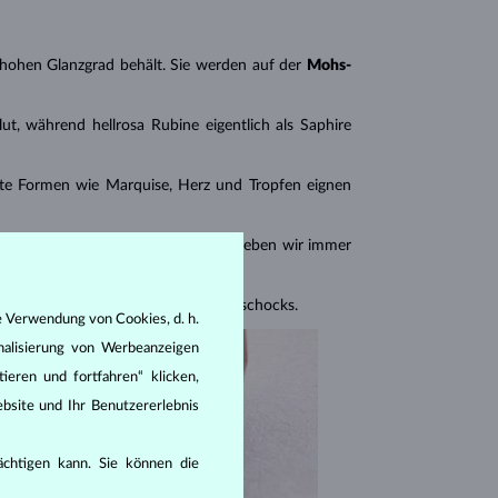
n hohen Glanzgrad behält. Sie werden auf der
Mohs-
ut, während hellrosa Rubine eigentlich als Saphire
ante Formen wie Marquise, Herz und Tropfen eignen
 Schmuck mit mehreren Rubinen geben wir immer
en Stein vor Druck- und Temperaturschocks.
e Verwendung von Cookies, d. h.
nalisierung von Werbeanzeigen
ieren und fortfahren“ klicken,
bsite und Ihr Benutzererlebnis
rächtigen kann. Sie können die