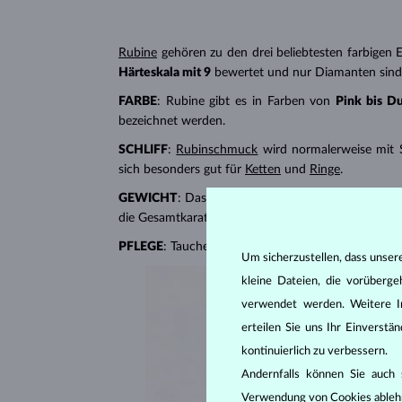
Rubine
gehören zu den drei beliebtesten farbigen E
Härteskala mit 9
bewertet und nur Diamanten sind h
FARBE
: Rubine gibt es in Farben von
Pink bis D
bezeichnet werden.
SCHLIFF
:
Rubinschmuck
wird normalerweise mit S
sich besonders gut für
Ketten
und
Ringe
.
GEWICHT
: Das Gewicht eines Rubins wird in Karat
die Gesamtkaratzahl aller Steine ​​an.
PFLEGE
: Tauchen Sie Rubinschmuck in warmes Seif
Um sicherzustellen, dass unser
kleine Dateien, die vorüberg
verwendet werden. Weitere I
erteilen Sie uns Ihr Einverst
kontinuierlich zu verbessern.
Andernfalls können Sie auch s
Verwendung von Cookies ableh