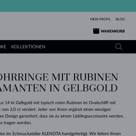
MEIN PROFIL
BLOG
WARENKORB
NKE
KOLLEKTIONEN
OHRRINGE MIT RUBINEN
GELBGOLD
TANSANITE
TURMALINE
SAPHIRE
AMANTEN IN GELBGOLD
ROSÉGOLD
TOPASE
MOLDAVITE
SMARAGDE
TURMALINE
MINERALKETTEN
MOLDAVITE
 14 kt Gelbgold mit typisch roten Rubinen im Ovalschliff mit
ARMBÄNDER
KOLLEKTIONEN
SCHENKEN
RICHTIGEN
ANGEBOT
KLENOTA
SIMPLEN
PERLEN
SCHÖN
LIEBE
on 2,0 ct verziert. Jeder von ihnen ergänzt einen winzigen
MOLDAVITE
PERLEN ANHÄNGER
MINERALIEN
es Design garantiert, dass sie zu einem Lieblingsaccessoire werden,
BABY-OHRRINGE
WEISSGOLD
HOCHZEITSSCHMUCK
DINGE
ne tragen werden.
HOCHZEITSOHRRINGE
GELBGOLD
GELBGOLD
DURCHSEHEN
DURCHSEHEN
DURCHSEHEN
DURCHSEHEN
DURCHSEHEN
DURCHSEHEN
DURCHSEHEN
DURCHSEHEN
DURCHSEHEN
en im Schmuckatelier KLENOTA handgefertigt. Wir liefern Ihnen