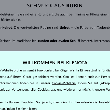
SCHMUCK AUS
RUBIN
delsteinen. Sie sind eine Korundart, die auch bei minimaler Pflege eine
ärter als sie.
unkelrot
. Die wertvollsten Rubine sind
tiefrot
– die Farbe von Taubenbl
teinen im traditionellen
runden oder ovalen Schliff
besetzt. Interess
 (ct) mit 2 Dezimalstellen ausgedrückt –
1 ct = 0,20 g
. Bei
Ohrringen
und
WILLKOMMEN BEI KLENOTA
enwasser und reinigen Sie ihn mit einer weichen Bürste. Schützen Sie d
e Website ordnungsgemäß funktioniert, benötigen wir Ihr Einverständnis für di
ehend auf Ihrem Gerät gespeichert werden. Cookies können auch zur Perso
nformationen finden Sie in unserer
Cookie-Richtlinie
. Indem Sie auf „Akzept
ändnis zur Verwendung aller Cookies, was uns wiederum ermöglicht, unsere We
o fortfahren. Beachten Sie jedoch, dass dies Ihr Einkaufserlebnis beeint
nen, indem Sie
hier
klicken.