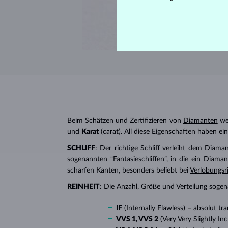
Beim Schätzen und Zertifizieren von
Diamanten
wer
und
Karat
(carat). All diese Eigenschaften haben e
SCHLIFF
: Der richtige Schliff verleiht dem Diaman
sogenannten “Fantasieschliffen”, in die ein Diaman
scharfen Kanten, besonders beliebt bei
Verlobungsr
REINHEIT
: Die Anzahl, Größe und Verteilung soge
IF
(Internally Flawless) – absolut 
VVS 1, VVS 2
(Very Very Slightly I