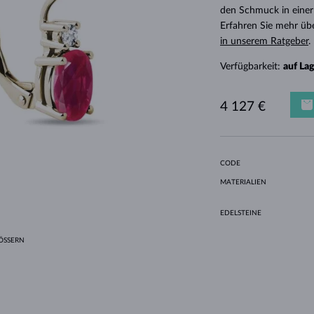
HALO-DESIGN
ORIGINELLE SETS
AMETHYSTE
EINZELOHRRINGE
EDELSTEINE
SÜSSWASSERPERLEN
LÜNETTENFASSUNG
FÜR DIE MUTTER
WEISSGOLD
MORGANITE
TOPASE
RUBINE
GESCHENKIDEEN
den Schmuck in einer
Erfahren Sie mehr üb
GELBGOLD
MAGNETISCHE HALSKETTEN
ROSÉGOLD
in unserem Ratgeber
.
ROSÉGOLD
GRAVIERBARER SCHMUCK
Verfügbarkeit:
auf La
LETNÍ VRSTVENÍ
4 127 €
CODE
MATERIALIEN
EDELSTEINE
SSERN