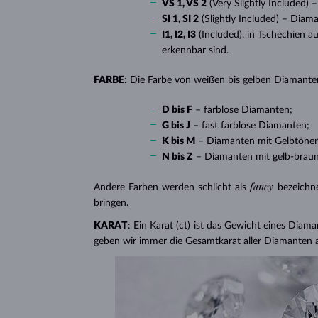
VS 1, VS 2
(Very Slightly Included)
SI 1, SI 2
(Slightly Included) – Diam
I1, I2, I3
(Included), in Tschechien a
erkennbar sind.
FARBE
: Die Farbe von weißen bis gelben Diamanten
D bis F
– farblose Diamanten;
G bis J
– fast farblose Diamanten;
K bis M
– Diamanten mit Gelbtöne
N bis Z
– Diamanten mit gelb-brau
fancy
Andere Farben werden schlicht als
bezeichn
bringen.
KARAT
: Ein Karat (ct) ist das Gewicht eines Diama
geben wir immer die Gesamtkarat aller Diamanten 