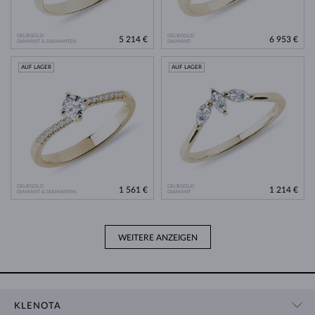
GELBGOLD
GELBGOLD
5 214 €
6 953 €
DIAMANT & DIAMANTEN
DIAMANT
AUF LAGER
AUF LAGER
GELBGOLD
GELBGOLD
1 561 €
1 214 €
DIAMANT & DIAMANTEN
DIAMANT
WEITERE ANZEIGEN
KLENOTA