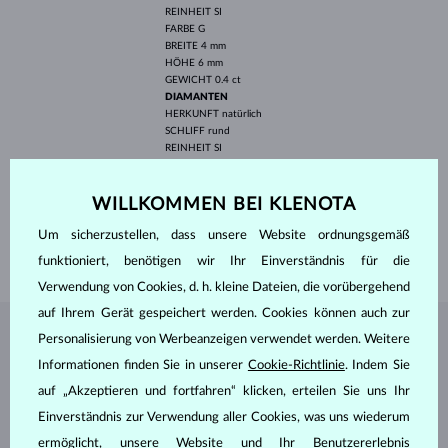
REINHEIT
SI
FARBE
G
BREITE
4 mm
HÖHE
6 mm
GEWICHT
0.4 ct
DIAMANTEN
HERKUNFT
natürlich
SCHLIFF
rund
REINHEIT
SI
FARBE
G
DURCHMESSER
1.5 mm
GEWICHT
0.18 ct
WILLKOMMEN BEI KLENOTA
BREITE
2.00 mm
Um sicherzustellen, dass unsere Website ordnungsgemäß
GEWICHT
2.05 g
funktioniert, benötigen wir Ihr Einverständnis für die
Verwendung von Cookies, d. h. kleine Dateien, die vorübergehend
auf Ihrem Gerät gespeichert werden. Cookies können auch zur
Personalisierung von Werbeanzeigen verwendet werden. Weitere
SCHMUCK AUS DEM
KLENOTA ATELIER
Informationen finden Sie in unserer
Cookie-Richtlinie
. Indem Sie
auf „Akzeptieren und fortfahren“ klicken, erteilen Sie uns Ihr
Einverständnis zur Verwendung aller Cookies, was uns wiederum
ermöglicht, unsere Website und Ihr Benutzererlebnis