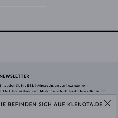
HERZEN
NEWSLETTER
Bitte geben Sie Ihre E-Mail-Adresse ein, um den Newsletter von
KLENOTA.de zu abonnieren. Melden Sie sich jetzt für den Newsletter an und
bleiben Sie auch in Zukunft informiert. So verpassen Sie keine Neuheit und
kein Sonderangebot mehr!
SIE BEFINDEN SICH AUF KLENOTA.DE
ABONNIEREN