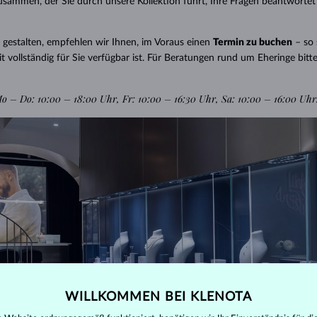
sammen, der Sie durch unsere Kollektion führt, Ihre Fragen beantworte
HALO-DESIGN
ORIGINELLE SETS
AMETHYSTE
EINZELOHRRINGE
EDELSTEINE
SÜSSWASSERPERLEN
LÜNETTENFASSUNG
FÜR DIE MUTTER
WEISSGOLD
MORGANITE
TOPASE
RUBINE
GESCHENKIDEEN
GELBGOLD
MAGNETISCHE HALSKETTEN
ROSÉGOLD
gestalten, empfehlen wir Ihnen, im Voraus einen
Termin zu buchen
– so s
ROSÉGOLD
GRAVIERBARER SCHMUCK
t vollständig für Sie verfügbar ist. Für Beratungen rund um Eheringe bitte
LETNÍ VRSTVENÍ
o – Do: 10:00 – 18:00 Uhr, Fr: 10:00 – 16:30 Uhr, Sa: 10:00 – 16:00 Uhr
WILLKOMMEN BEI KLENOTA