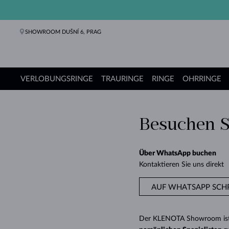
SHOWROOM DUŠNÍ 6, PRAG
VERLOBUNGSRINGE
TRAURINGE
RINGE
OHRRINGE
Verlobungsringe
Trauringe
Ringe
Ohrringe
Ketten
Armbänder
Perlen
Schmuck
Geschenke
KLENOTA Kollektionen
Besuchen 
Über WhatsApp buchen
Kontaktieren Sie uns direkt
AUF WHATSAPP SCH
Der KLENOTA Showroom ist au