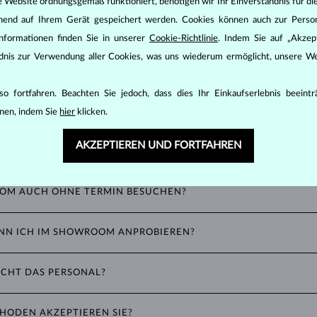
e Website ordnungsgemäß funktioniert, benötigen wir Ihr Einverständnis für di
ehend auf Ihrem Gerät gespeichert werden. Cookies können auch zur Perso
nformationen finden Sie in unserer
Cookie-Richtlinie
. Indem Sie auf „Akzept
ändnis zur Verwendung aller Cookies, was uns wiederum ermöglicht, unsere We
o fortfahren. Beachten Sie jedoch, dass dies Ihr Einkaufserlebnis beeint
llte Fragen zum Showroom
nen, indem Sie
hier
klicken.
AKZEPTIEREN UND FORTFAHREN
MIT TERMIN AB?
egrüßen Sie und begleiten Sie zu einem unserer Beratungsbereiche. Bei je
OM AUCH OHNE TERMIN BESUCHEN?
vierung herzlich willkommen.
owrooms finden Sie die
Gem & Pearl Bar
— hier können Sie Schmuck aus 
N ICH IM SHOWROOM ANPROBIEREN?
len und weitere Services nutzen. Der hintere Teil ist ganz den Verlobun
, dass jeder Besucher individuelle Betreuung durch einen persönlichen Sp
dmet.
suchs alle Schmuckstücke aus unserer Kollektion entdecken und anprobie
Beratungen sein, steht Ihnen eine komfortable Lounge zur Verfügung. Ein Te
ICHT DAS PERSONAL?
r in wenigen ausgewählten Größen verfügbar sind, da sie in der Regel auf
tsteht.
 unserer Bestseller:
n Tschechisch und Englisch – kontaktieren Sie uns gerne mit Ihren Wüns
nge bitten wir Sie, vorab einen Termin zu vereinbaren.
ODEN AKZEPTIEREN SIE?