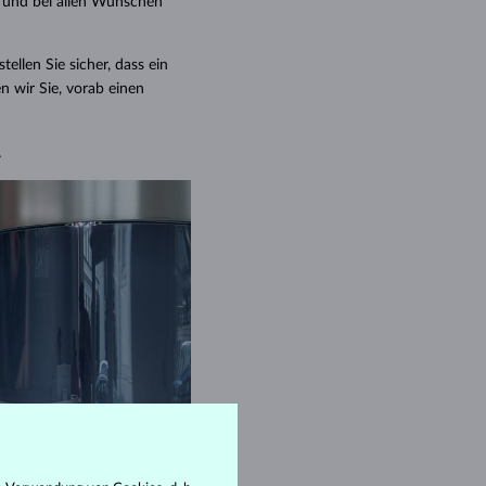
t und bei allen Wünschen
WEISSGOLD
ROSÉGOLD
WEISSGOLD
DURCHSEHEN
tellen Sie sicher, dass ein
n wir Sie, vorab einen
.