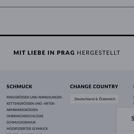
ungen sowie Barzahlungen in tschechischen Kronen und Euro.
MIT LIEBE IN PRAG
HERGESTELLT
PERLEN
ANHÄNGER
GESAMTE KOLLEKTION ENTDECKEN
SCHMUCK
CHANGE COUNTRY
RINGGRÖSSEN UND ANPASSUNGEN
Deutschland & Österreich
KETTENGRÖSSEN UND -ARTEN
ARMBANDGRÖSSEN
OHRRINGVERSCHLÜSSE
SCHMUCKGRAVUR
MODIFIZIERTER SCHMUCK