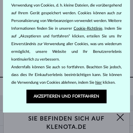
Verwendung von Cookies, d. h. kleine Dateien, die vorübergehend
auf Ihrem Gerät gespeichert werden. Cookies können auch zur
Personalisierung von Werbeanzeigen verwendet werden. Weitere
Informationen finden Sie in unserer
Cookie-Richtlinie
. Indem Sie
auf „Akzeptieren und fortfahren“ klicken, erteilen Sie uns Ihr
GELBGOLD
518 €
OHNE EDELSTEIN
Einverständnis zur Verwendung aller Cookies, was uns wiederum
ermöglicht, unsere Website und Ihr Benutzererlebnis
kontinuierlich zu verbessern.
WEITERE ANZEIGEN
Andernfalls können Sie auch so fortfahren. Beachten Sie jedoch,
dass dies Ihr Einkaufserlebnis beeinträchtigen kann. Sie können
die Verwendung von Cookies ablehnen, indem Sie
hier
klicken.
60 TAGE
RÜCKGABERECHT
AKZEPTIEREN UND FORTFAHREN
KLENOTA
KONTAKTINFORMATIONEN
EINKAUF
SIE BEFINDEN SICH AUF
SHOWROOM
KLENOTA.DE
ZAHLUNG UND VERSAND
ÜBER UNS
SCHMUCK