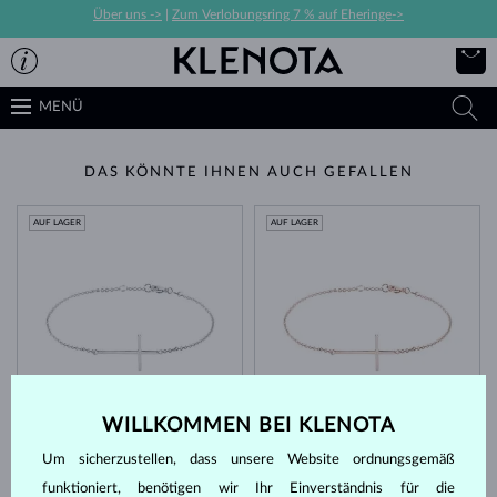
Über uns ->
|
Zum Verlobungsring 7 % auf Eheringe->
MENÜ
DAS KÖNNTE IHNEN AUCH GEFALLEN
AUF LAGER
AUF LAGER
WEISSGOLD
ROSÉGOLD
518 €
518 €
OHNE EDELSTEIN
WILLKOMMEN BEI KLENOTA
OHNE EDELSTEIN
Um sicherzustellen, dass unsere Website ordnungsgemäß
AUF LAGER
funktioniert, benötigen wir Ihr Einverständnis für die