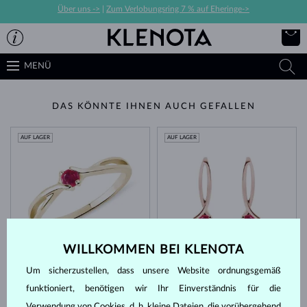
Über uns ->
|
Zum Verlobungsring 7 % auf Eheringe->
MENÜ
DAS KÖNNTE IHNEN AUCH GEFALLEN
AUF LAGER
AUF LAGER
WILLKOMMEN BEI KLENOTA
GELBGOLD
ROSÉGOLD
953 €
1 127 €
RUBIN
RUBIN
Um sicherzustellen, dass unsere Website ordnungsgemäß
AUF LAGER
funktioniert, benötigen wir Ihr Einverständnis für die
Verwendung von Cookies, d. h. kleine Dateien, die vorübergehend