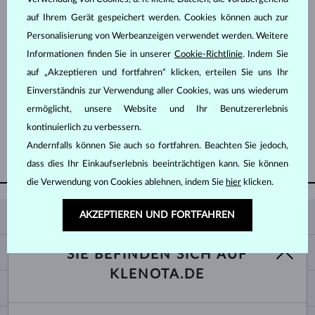
auf Ihrem Gerät gespeichert werden. Cookies können auch zur
Personalisierung von Werbeanzeigen verwendet werden. Weitere
Informationen finden Sie in unserer
Cookie-Richtlinie
. Indem Sie
auf „Akzeptieren und fortfahren“ klicken, erteilen Sie uns Ihr
Einverständnis zur Verwendung aller Cookies, was uns wiederum
GELBGOLD
735 €
RUBIN
ermöglicht, unsere Website und Ihr Benutzererlebnis
kontinuierlich zu verbessern.
Andernfalls können Sie auch so fortfahren. Beachten Sie jedoch,
WEITERE ANZEIGEN
dass dies Ihr Einkaufserlebnis beeinträchtigen kann. Sie können
die Verwendung von Cookies ablehnen, indem Sie
hier
klicken.
AKZEPTIEREN UND FORTFAHREN
KLENOTA
KONTAKTINFORMATIONEN
EINKAUF
SIE BEFINDEN SICH AUF
SHOWROOM
KLENOTA.DE
ZAHLUNG UND VERSAND
ÜBER UNS
SCHMUCK
RÜCKGABE UND UMTAUSCH
PRESSE
RINGGRÖSSEN UND ANPASSUNGEN