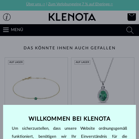
Über uns ->
|
Zum Verlobungsring 7 % auf Eheringe->
MENÜ
DAS KÖNNTE IHNEN AUCH GEFALLEN
AUF LAGER
AUF LAGER
GELBGOLD
WEISSGOLD
692 €
2 431 €
SMARAGD
WILLKOMMEN BEI KLENOTA
SMARAGD & DIAMANTEN
Um sicherzustellen, dass unsere Website ordnungsgemäß
AUF LAGER
AUF LAGER
funktioniert, benötigen wir Ihr Einverständnis für die