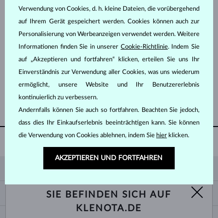
Verwendung von Cookies, d. h. kleine Dateien, die vorübergehend
auf Ihrem Gerät gespeichert werden. Cookies können auch zur
Personalisierung von Werbeanzeigen verwendet werden. Weitere
Informationen finden Sie in unserer
Cookie-Richtlinie
. Indem Sie
auf „Akzeptieren und fortfahren“ klicken, erteilen Sie uns Ihr
WEISSGOLD
WEISSGOLD
605 €
779 €
SMARAGD
SMARAGD
Einverständnis zur Verwendung aller Cookies, was uns wiederum
ermöglicht, unsere Website und Ihr Benutzererlebnis
kontinuierlich zu verbessern.
WEITERE ANZEIGEN
Andernfalls können Sie auch so fortfahren. Beachten Sie jedoch,
dass dies Ihr Einkaufserlebnis beeinträchtigen kann. Sie können
die Verwendung von Cookies ablehnen, indem Sie
hier
klicken.
MIT LIEBE IN PRAG
HERGESTELLT
AKZEPTIEREN UND FORTFAHREN
KLENOTA
KONTAKTINFORMATIONEN
EINKAUF
SIE BEFINDEN SICH AUF
SHOWROOM
KLENOTA.DE
ZAHLUNG UND VERSAND
ÜBER UNS
SCHMUCK