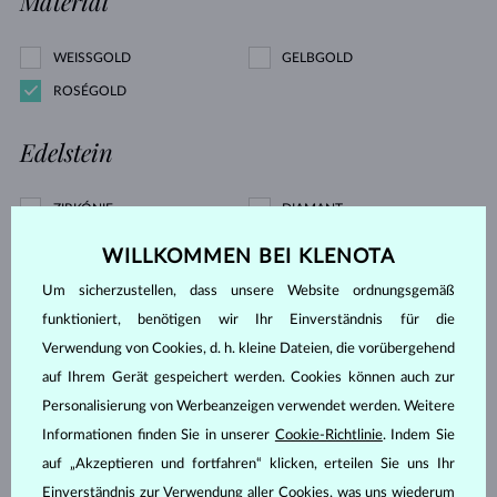
Material
WEISSGOLD
GELBGOLD
ROSÉGOLD
Edelstein
ZIRKÓNIE
DIAMANT
SAPHIR BLAU
SAPHIR ROSA
WILLKOMMEN BEI KLENOTA
SMARAGD
PERLE
Um sicherzustellen, dass unsere Website ordnungsgemäß
AQUAMARIN
AMETHYST VIOLETT
funktioniert, benötigen wir Ihr Einverständnis für die
CITRIN
MORGANIT
Verwendung von Cookies, d. h. kleine Dateien, die vorübergehend
RHODOLITH
TOPAS
auf Ihrem Gerät gespeichert werden. Cookies können auch zur
Personalisierung von Werbeanzeigen verwendet werden. Weitere
ROSA TURMALIN
OHNE EDELSTEIN
Informationen finden Sie in unserer
Cookie-Richtlinie
. Indem Sie
Preis
auf „Akzeptieren und fortfahren“ klicken, erteilen Sie uns Ihr
Einverständnis zur Verwendung aller Cookies, was uns wiederum