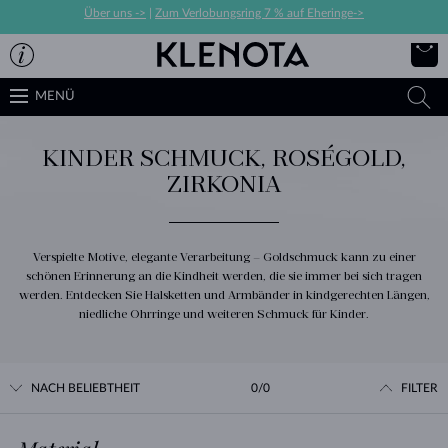
Über uns ->
|
Zum Verlobungsring 7 % auf Eheringe->
MENÜ
KINDER SCHMUCK, ROSÉGOLD,
ZIRKONIA
Verspielte Motive, elegante Verarbeitung – Goldschmuck kann zu einer
schönen Erinnerung an die Kindheit werden, die sie immer bei sich tragen
werden. Entdecken Sie Halsketten und Armbänder in kindgerechten Längen,
niedliche Ohrringe und weiteren Schmuck für Kinder.
NACH BELIEBTHEIT
0/0
FILTER