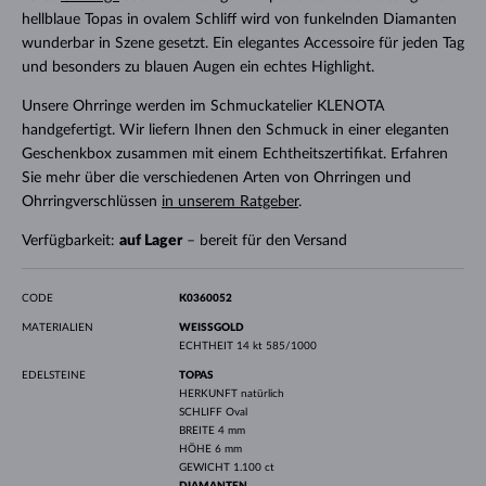
hellblaue Topas in ovalem Schliff wird von funkelnden Diamanten
wunderbar in Szene gesetzt. Ein elegantes Accessoire für jeden Tag
und besonders zu blauen Augen ein echtes Highlight.
Unsere Ohrringe werden im Schmuckatelier KLENOTA
handgefertigt. Wir liefern Ihnen den Schmuck in einer eleganten
Geschenkbox zusammen mit einem Echtheitszertifikat. Erfahren
Sie mehr über die verschiedenen Arten von Ohrringen und
Ohrringverschlüssen
in unserem Ratgeber
.
Verfügbarkeit:
auf Lager
– bereit für den Versand
CODE
K0360052
MATERIALIEN
WEISSGOLD
ECHTHEIT
14 kt 585/1000
EDELSTEINE
TOPAS
HERKUNFT
natürlich
SCHLIFF
Oval
BREITE
4 mm
HÖHE
6 mm
GEWICHT
1.100 ct
DIAMANTEN