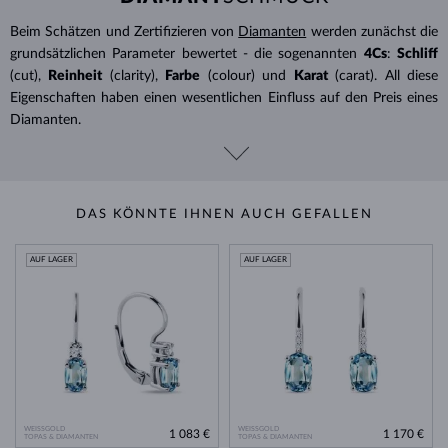
Beim Schätzen und Zertifizieren von
Diamanten
werden zunächst die
grundsätzlichen Parameter bewertet - die sogenannten
4Cs
:
Schliff
(cut),
Reinheit
(clarity),
Farbe
(colour) und
Karat
(carat). All diese
Eigenschaften haben einen wesentlichen Einfluss auf den Preis eines
Diamanten.
DAS KÖNNTE IHNEN AUCH GEFALLEN
AUF LAGER
AUF LAGER
WEISSGOLD
WEISSGOLD
1 083 €
1 170 €
TOPAS & DIAMANTEN
TOPAS & DIAMANTEN