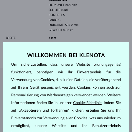
HERKUNFT
natürlich
SCHLIFF
rund
REINHEIT
SI
FARBE
G
DURCHMESSER
2 mm
GEWICHT
0.06 ct
BREITE
4 mm
HÖHE
8 mm
GEWICHT
1.60 g
WILLKOMMEN BEI KLENOTA
Um sicherzustellen, dass unsere Website ordnungsgemäß
funktioniert, benötigen wir Ihr Einverständnis für die
Verwendung von Cookies, d. h. kleine Dateien, die vorübergehend
SCHMUCK AUS DEM
KLENOTA ATELIER
auf Ihrem Gerät gespeichert werden. Cookies können auch zur
Personalisierung von Werbeanzeigen verwendet werden. Weitere
Informationen finden Sie in unserer
Cookie-Richtlinie
. Indem Sie
auf „Akzeptieren und fortfahren“ klicken, erteilen Sie uns Ihr
Einverständnis zur Verwendung aller Cookies, was uns wiederum
ermöglicht, unsere Website und Ihr Benutzererlebnis