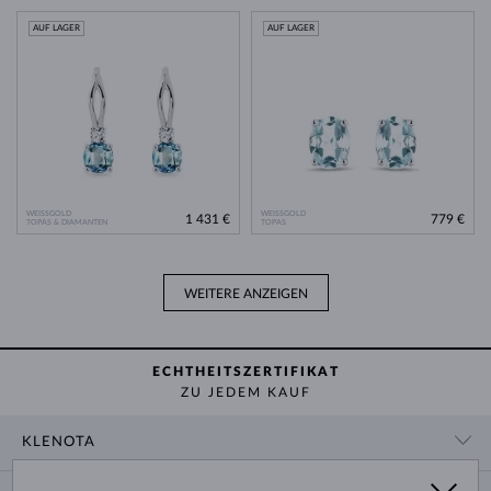
AUF LAGER
AUF LAGER
WEISSGOLD
WEISSGOLD
1 431 €
779 €
TOPAS & DIAMANTEN
TOPAS
WEITERE ANZEIGEN
ECHTHEITSZERTIFIKAT
ZU JEDEM KAUF
KLENOTA
KONTAKTINFORMATIONEN