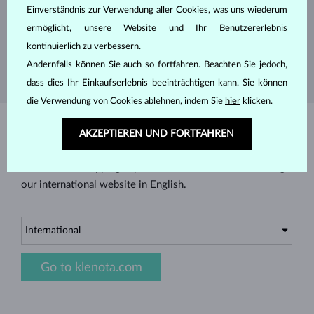
Einverständnis zur Verwendung aller Cookies, was uns wiederum
Bitte geben Sie Ihre E-Mail-Adresse ein, um den Newsletter von KLENOTA.de zu
SCHMUCKGRAVUR
DATENSCHUTZERKLÄRUNG
abonnieren. Melden Sie sich jetzt für den Newsletter an und bleiben Sie auch in
ermöglicht, unsere Website und Ihr Benutzererlebnis
MODIFIZIERTER SCHMUCK
Zukunft informiert. So verpassen Sie keine Neuheit und kein Sonderangebot mehr!
kontinuierlich zu verbessern.
PFLEGE VON SCHMUCK
Copyright © 2026 KLENOTA. Alle Rechte vorbehalten.
Andernfalls können Sie auch so fortfahren. Beachten Sie jedoch,
ABONNIEREN
dass dies Ihr Einkaufserlebnis beeinträchtigen kann. Sie können
SIE BEFINDEN SICH AUF
die Verwendung von Cookies ablehnen, indem Sie
hier
klicken.
Ja, ich möchte interessante
Neuigkeiten per E-Mail erhalten.
KLENOTA.DE
AKZEPTIEREN UND FORTFAHREN
For the best shopping experience, we recommend visiting
our international website in English.
Go to klenota.com