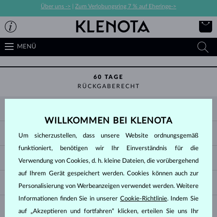
Über uns ->
|
Zum Verlobungsring 7 % auf Eheringe->
MENÜ
60 TAGE
RÜCKGABERECHT
KLENOTA
WILLKOMMEN BEI KLENOTA
KONTAKTINFORMATIONEN
EINKAUF
Um sicherzustellen, dass unsere Website ordnungsgemäß
SHOWROOM
funktioniert, benötigen wir Ihr Einverständnis für die
ZAHLUNG UND VERSAND
ÜBER UNS
SCHMUCK
Verwendung von Cookies, d. h. kleine Dateien, die vorübergehend
RÜCKGABE UND UMTAUSCH
PRESSE
auf Ihrem Gerät gespeichert werden. Cookies können auch zur
RINGGRÖSSEN UND ANPASSUNGEN
REKLAMATION
IMPRESSUM
CHANGE COUNTRY
Personalisierung von Werbeanzeigen verwendet werden. Weitere
KETTENGRÖSSEN UND -ARTEN
TRAURINGE AUSWÄHLEN
BLOG
Informationen finden Sie in unserer
Cookie-Richtlinie
. Indem Sie
ARMBANDGRÖSSEN
ECHTHEITSZERTIFIKATE
Deutschland & Österreich
NEWSLETTER
auf „Akzeptieren und fortfahren“ klicken, erteilen Sie uns Ihr
OHRRINGVERSCHLÜSSE
GESCHÄFTSBEDINGUNGEN