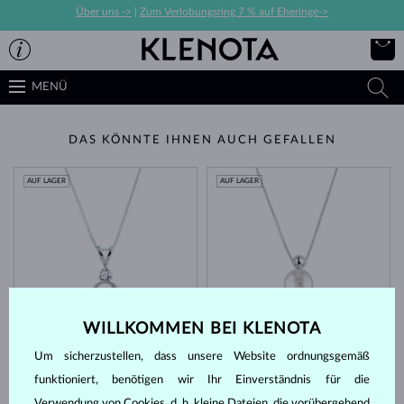
Über uns ->
|
Zum Verlobungsring 7 % auf Eheringe->
MENÜ
DAS KÖNNTE IHNEN AUCH GEFALLEN
AUF LAGER
AUF LAGER
WILLKOMMEN BEI KLENOTA
WEISSGOLD & DIAMANTEN
WEISSGOLD
1 083 €
648 €
AKOYA
SÜSSWASSER
Um sicherzustellen, dass unsere Website ordnungsgemäß
AUF LAGER
AUF LAGER
funktioniert, benötigen wir Ihr Einverständnis für die
Verwendung von Cookies, d. h. kleine Dateien, die vorübergehend