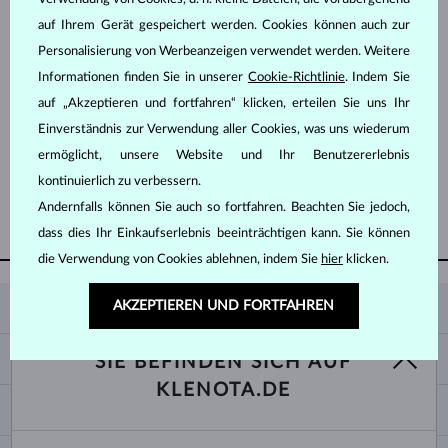
auf Ihrem Gerät gespeichert werden. Cookies können auch zur
Personalisierung von Werbeanzeigen verwendet werden. Weitere
Informationen finden Sie in unserer
Cookie-Richtlinie
. Indem Sie
auf „Akzeptieren und fortfahren“ klicken, erteilen Sie uns Ihr
Einverständnis zur Verwendung aller Cookies, was uns wiederum
WEISSGOLD & DIAMANTEN
WEISSGOLD & DIAMANTEN
1 948 €
1 300 €
SÜSSWASSER
SÜSSWASSER
ermöglicht, unsere Website und Ihr Benutzererlebnis
kontinuierlich zu verbessern.
Andernfalls können Sie auch so fortfahren. Beachten Sie jedoch,
WEITERE ANZEIGEN
dass dies Ihr Einkaufserlebnis beeinträchtigen kann. Sie können
die Verwendung von Cookies ablehnen, indem Sie
hier
klicken.
AKZEPTIEREN UND FORTFAHREN
KLENOTA
KONTAKTINFORMATIONEN
EINKAUF
SIE BEFINDEN SICH AUF
SHOWROOM
KLENOTA.DE
ZAHLUNG UND VERSAND
ÜBER UNS
SCHMUCK
RÜCKGABE UND UMTAUSCH
PRESSE
RINGGRÖSSEN UND ANPASSUNGEN