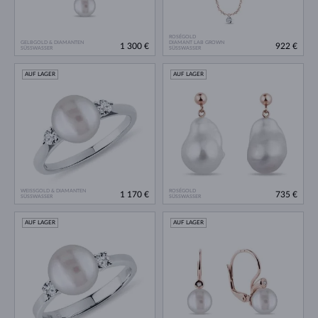
ROSÉGOLD
GELBGOLD & DIAMANTEN
DIAMANT LAB GROWN
1 300 €
922 €
SÜSSWASSER
SÜSSWASSER
AUF LAGER
AUF LAGER
WEISSGOLD & DIAMANTEN
ROSÉGOLD
1 170 €
735 €
SÜSSWASSER
SÜSSWASSER
AUF LAGER
AUF LAGER