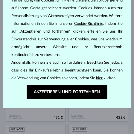
Verwendung von Cookies, d. h. kleine Dateien, die vorübergehend
AUF LAGER
AUF LAGER
auf Ihrem Gerät gespeichert werden. Cookies können auch zur
Personalisierung von Werbeanzeigen verwendet werden. Weitere
Informationen finden Sie in unserer
Cookie-Richtlinie
. Indem Sie
auf „Akzeptieren und fortfahren“ klicken, erteilen Sie uns Ihr
Einverständnis zur Verwendung aller Cookies, was uns wiederum
ermöglicht, unsere Website und Ihr Benutzererlebnis
GELBGOLD
WEISSGOLD
kontinuierlich zu verbessern.
348 €
561 €
SÜSSWASSER
SÜSSWASSER
Andernfalls können Sie auch so fortfahren. Beachten Sie jedoch,
AUF LAGER
AUF LAGER
dass dies Ihr Einkaufserlebnis beeinträchtigen kann. Sie können
die Verwendung von Cookies ablehnen, indem Sie
hier
klicken.
AKZEPTIEREN UND FORTFAHREN
GELBGOLD
GELBGOLD
431 €
431 €
SÜSSWASSER
SÜSSWASSER
AUF LAGER
AUF LAGER