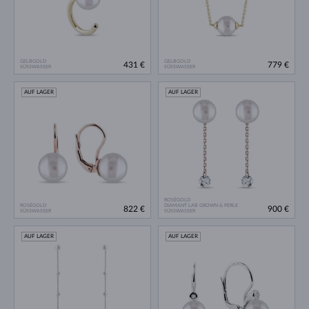
GELBGOLD
GELBGOLD
431 €
779 €
SÜSSWASSER
SÜSSWASSER
AUF LAGER
AUF LAGER
ROSÉGOLD
ROSÉGOLD
DIAMANT LAB GROWN & PERLE
822 €
900 €
SÜSSWASSER
SÜSSWASSER
AUF LAGER
AUF LAGER