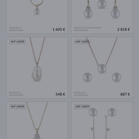
GELBGOLD
GELBGOLD & DIAMANTEN
1 605 €
2 818 €
SÜSSWASSER
SÜSSWASSER
AUF LAGER
AUF LAGER
ROSÉGOLD
ROSÉGOLD
548 €
887 €
SÜSSWASSER
SÜSSWASSER
AUF LAGER
AUF LAGER