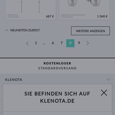
WEISSGOLD
WEISSGOLD & DIAMANTEN
687 €
1 040 €
SÜSSWASSER
SÜSSWASSER
NEUHEITEN ZUERST
WEITERE ANZEIGEN
«
1
…
6
7
8
9
»
KOSTENLOSER
STANDARDVERSAND
KLENOTA
KONTAKTINFORMATIONEN
EINKAUF
SIE BEFINDEN SICH AUF
SHOWROOM
KLENOTA.DE
ZAHLUNG UND VERSAND
ÜBER UNS
SCHMUCK
RÜCKGABE UND UMTAUSCH
PRESSE