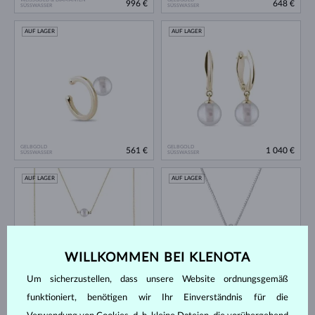
996 €
648 €
SÜSSWASSER
SÜSSWASSER
AUF LAGER
AUF LAGER
GELBGOLD
GELBGOLD
561 €
1 040 €
SÜSSWASSER
SÜSSWASSER
AUF LAGER
AUF LAGER
WILLKOMMEN BEI KLENOTA
Um sicherzustellen, dass unsere Website ordnungsgemäß
GELBGOLD
WEISSGOLD
1 735 €
648 €
funktioniert, benötigen wir Ihr Einverständnis für die
SÜSSWASSER
SÜSSWASSER