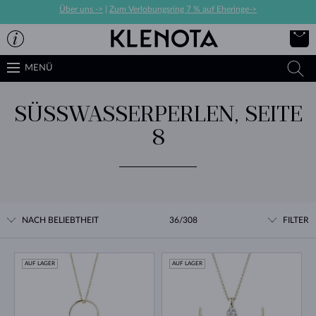
Über uns ->
|
Zum Verlobungsring 7 % auf Eheringe->
MENÜ
SÜSSWASSERPERLEN, SEITE
8
NACH BELIEBTHEIT
36/308
FILTER
AUF LAGER
AUF LAGER