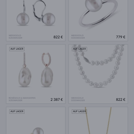
WEISSGOLD
WEISSGOLD
822 €
779 €
SÜSSWASSER
SÜSSWASSER
AUF LAGER
AUF LAGER
ROSÉGOLD & DIAMANTEN
WEISSGOLD
2 387 €
822 €
SÜSSWASSER
SÜSSWASSER
AUF LAGER
AUF LAGER